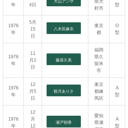
大山アンザ
県大
年
4日
型
村市
5月
1976
東京
O
15
八木田麻衣
年
都
型
日
福岡
11
1976
県久
月2
藤原久美
年
留米
日
市
12
東京
1976
A
月5
観月ありさ
都練
年
型
日
馬区
12
愛知
1976
月
A
瀬戸朝香
県瀬
年
12
型