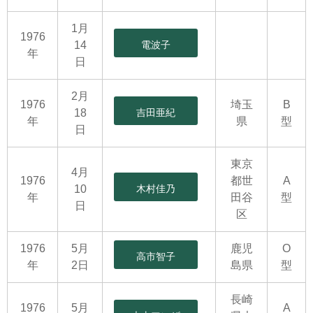
1月
1976
14
電波子
年
日
2月
1976
埼玉
B
18
吉田亜紀
年
県
型
日
東京
4月
1976
都世
A
10
木村佳乃
年
田谷
型
日
区
1976
5月
鹿児
O
高市智子
年
2日
島県
型
長崎
1976
5月
A