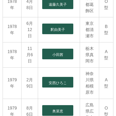
1978
4月
O
遠藤久美子
都葛
年
8日
型
飾区
6月
東京
1978
B
12
釈由美子
都清
年
型
日
瀬市
11
栃木
1978
A
月6
小田茜
県真
年
型
日
岡市
神奈
1979
2月
川県
A
安西ひろこ
年
9日
相模
型
原市
広島
1979
8月
O
奥菜恵
県広
年
6日
型