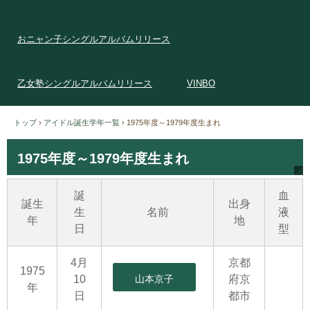
おニャン子シングルアルバムリリース
乙女塾シングルアルバムリリース
VINBO
トップ
›
アイドル誕生学年一覧
›
1975年度～1979年度生まれ
1975年度～1979年度生まれ
誕
血
誕生
出身
生
名前
液
年
地
日
型
4月
京都
1975
10
山本京子
府京
年
日
都市