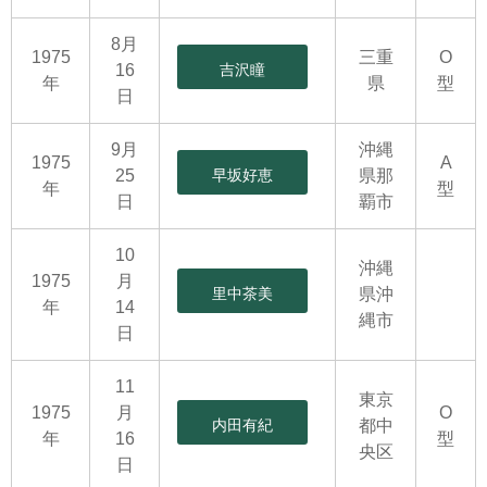
8月
1975
三重
O
16
吉沢瞳
年
県
型
日
9月
沖縄
1975
A
25
早坂好恵
県那
年
型
日
覇市
10
沖縄
1975
月
里中茶美
県沖
年
14
縄市
日
11
東京
1975
月
O
内田有紀
都中
年
16
型
央区
日