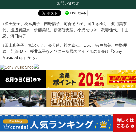
お問い合わせ
↓松田聖子、松本典子、南野陽子、河合その子、国生さゆり、渡辺美奈
代、渡辺満里奈、伊藤美紀、伊藤智恵理、小沢なつき、我妻佳代、中山
忍、河田純子、↓
↓田山真美子、宮沢りえ、楽天使、裕木奈江、Lip's、宍戸留美、中野理
絵、芳賀ゆい、桜井幸子などソニー所属のアイドルの音楽は『Sony
Music Shop』から↓