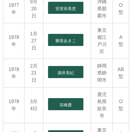
9月
沖縄
1977
O
20
安室奈美恵
県那
年
型
日
覇市
東京
1月
1978
都江
A
27
雛形あきこ
年
戸川
型
日
区
2月
静岡
1978
AB
21
酒井美紀
県静
年
型
日
岡市
鹿児
1978
3月
島県
O
笹峰愛
年
4日
姶良
型
市
東京