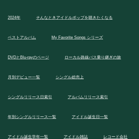
2024年
そんなときアイドルポップを聴きたくなる
ベストアルバム
My Favorite Songs シリーズ
DVDとBlu-rayのページ
ローカル路線バス乗り継ぎの旅
月別デビュー一覧
シングル総売上
シングルリリース日索引
アルバムリリース索引
年別シングルリリース一覧
アイドル誕生日一覧
アイドル誕生学年一覧
アイドル雑誌
レコード会社