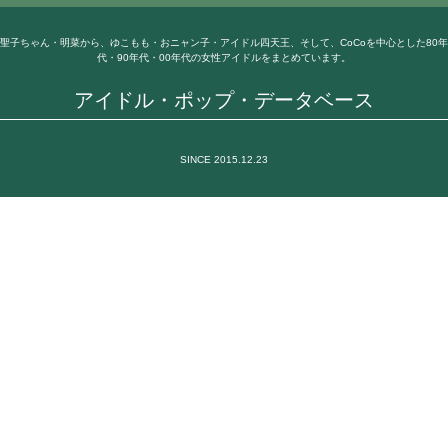
聖子ちゃん・明菜から、ゆこもも・おニャン子・アイドル四天王、そして、CoCoを中心とした80年
代・90年代・00年代の女性アイドルをまとめています。
アイドル・ポップ・データベース
SINCE 2015.12.23