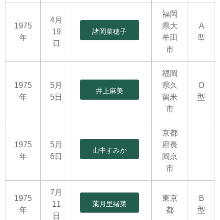
福岡
4月
1975
県大
A
19
諸岡菜穂子
年
牟田
型
日
市
福岡
1975
5月
県久
O
井上麻美
年
5日
留米
型
市
京都
1975
5月
府長
山中すみか
年
6日
岡京
市
7月
1975
東京
B
11
葉月里緒菜
年
都
型
日