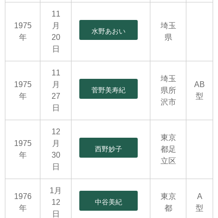
11
1975
月
埼玉
水野あおい
年
20
県
日
11
埼玉
1975
月
AB
菅野美寿紀
県所
年
27
型
沢市
日
12
東京
1975
月
西野妙子
都足
年
30
立区
日
1月
1976
東京
A
12
中谷美紀
年
都
型
日