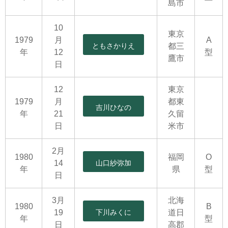
島市
10
東京
1979
月
A
ともさかりえ
都三
年
12
型
鷹市
日
12
東京
1979
月
都東
吉川ひなの
年
21
久留
日
米市
2月
1980
福岡
O
14
山口紗弥加
年
県
型
日
3月
北海
1980
B
19
下川みくに
道日
年
型
日
高郡