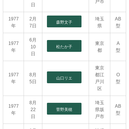
戸市
日
1977
2月
埼玉
AB
森野文子
年
7日
県
型
6月
1977
東京
A
10
松たか子
年
都
型
日
東京
1977
8月
都江
O
山口リエ
年
5日
戸川
型
区
8月
埼玉
1977
AB
22
菅野美穂
県坂
年
型
日
戸市