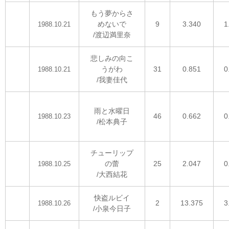
もう夢からさ
めないで
9
3.340
1
1988.10.21
/渡辺満里奈
悲しみの向こ
うがわ
31
0.851
0
1988.10.21
/我妻佳代
雨と水曜日
46
0.662
0
1988.10.23
/松本典子
チューリップ
の蕾
25
2.047
0
1988.10.25
/大西結花
快盗ルビイ
2
13.375
3
1988.10.26
/小泉今日子