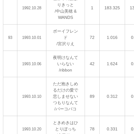
りきっと
1
183.325
1
1992.10.28
/中山美穂 &
WANDS
ボーイフレン
ド
72
1.016
0
93
1993.10.01
/宮沢りえ
夜明けなんて
いらない
42
1.624
0
1993.10.06
/ribbon
ただ抱きしめ
るだけの愛で
悲しませない
89
0.312
0
1993.10.10
つもりなんて
/パーコパコ
ときめきはひ
とりぼっち
78
0.331
0
1993.10.20