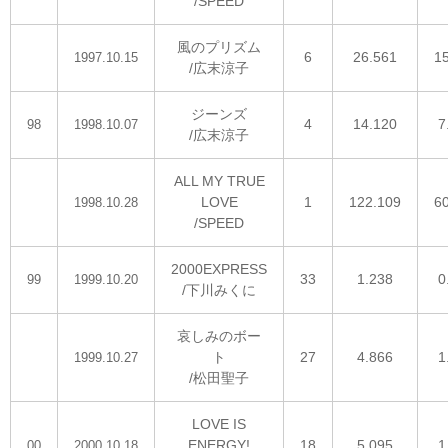
/SPEED
風のプリズム
6
26.561
1
1997.10.15
/広末涼子
ジーンズ
4
14.120
7
98
1998.10.07
/広末涼子
ALL MY TRUE
LOVE
1
122.109
6
1998.10.28
/SPEED
2000EXPRESS
33
1.238
0
99
1999.10.20
/下川みくに
哀しみのボー
ト
27
4.866
1
1999.10.27
/松田聖子
LOVE IS
ENERGY!
18
5.095
1
00
2000.10.18