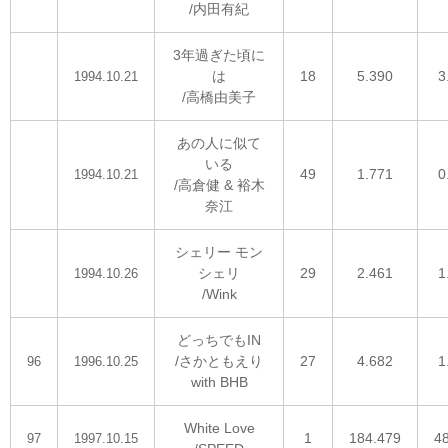
/内田有紀
3年過ぎた頃に
は
18
5.390
3
1994.10.21
/高橋由美子
あの人に似て
いる
49
1.771
0
1994.10.21
/高倉健 & 裕木
奈江
シェリー モン
シェリ
29
2.461
1
1994.10.26
/Wink
どっちでもIN
/さかともえり
27
4.682
1
96
1996.10.25
with BHB
White Love
1
184.479
4
97
1997.10.15