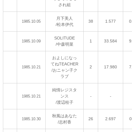
され組
月下美人
38
1.577
0
1985.10.05
/松本伊代
SOLITUDE
1
33.584
9
1985.10.09
/中森明菜
およしになっ
てねTEACHER
2
17.980
7
1985.10.21
/おニャン子ク
ラブ
純情レジスタ
ンス
-
-
1985.10.21
/渡辺桂子
秋風はあなた
26
2.697
0
1985.10.30
/志村香