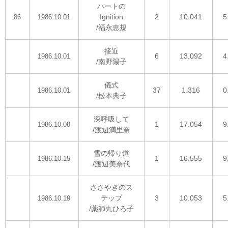
ハートの
Ignition
2
10.041
5
86
1986.10.01
/福永恵規
接近
6
13.092
4
1986.10.01
/南野陽子
儀式
37
1.316
0
1986.10.01
/松本典子
深呼吸して
1
17.054
9
1986.10.08
/渡辺満里奈
雪の帰り道
1
16.555
9
1986.10.15
/渡辺美奈代
ささやきのス
テップ
3
10.053
5
1986.10.19
/薬師丸ひろ子