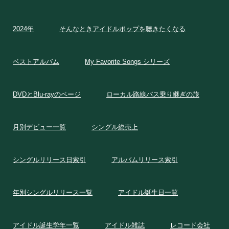
2024年
そんなときアイドルポップを聴きたくなる
ベストアルバム
My Favorite Songs シリーズ
DVDとBlu-rayのページ
ローカル路線バス乗り継ぎの旅
月別デビュー一覧
シングル総売上
シングルリリース日索引
アルバムリリース索引
年別シングルリリース一覧
アイドル誕生日一覧
アイドル誕生学年一覧
アイドル雑誌
レコード会社