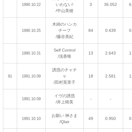
いわない!
3
36.052
6
1990.10.22
/中山美穂
木綿のハンカ
チーフ
84
0.439
0
1990.10.25
/藤谷美紀
Self Control
13
2.643
1
1990.10.31
/浅香唯
誘惑のチャチ
ャ
18
2.581
1
91
1991.10.09
/田村英里子
イヴの誘惑
-
-
1991.10.09
/井上晴美
お願い 神さま
49
0.950
0
1991.10.10
/Qlair