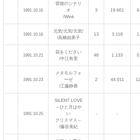
背徳のシナリ
オ
3
19.601
6
1991.10.16
/Wink
元気!元気!元気!
13
3.118
1
1991.10.16
/高橋由美子
花をください
48
1.133
0
1991.10.21
/中江有里
メタモルフォ
ーゼ
2
44.011
1
1991.10.23
/工藤静香
SILENT LOVE
～ひと月はや
い
-
-
1991.10.25
クリスマス～
/藤谷美紀