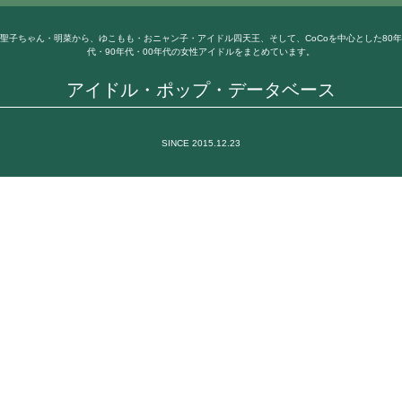
聖子ちゃん・明菜から、ゆこもも・おニャン子・アイドル四天王、そして、CoCoを中心とした80年
代・90年代・00年代の女性アイドルをまとめています。
アイドル・ポップ・データベース
SINCE 2015.12.23