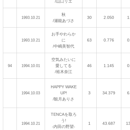
/山口リエ
秋
30
2.050
1
1993.10.21
/瀬能あづさ
お手やわらか
に
63
0.776
0
1993.10.21
/中嶋美智代
空気みたいに
愛してる
46
1.145
0
94
1994.10.01
/裕木奈江
HAPPY WAKE
UP!
3
34.379
6
1994.10.03
/観月ありさ
TENCAを取ろ
う!
1
43.687
1
1994.10.21
-内田の野望-