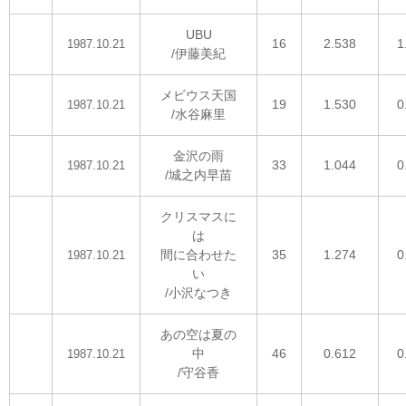
UBU
16
2.538
1
1987.10.21
/伊藤美紀
メビウス天国
19
1.530
0
1987.10.21
/水谷麻里
金沢の雨
33
1.044
0
1987.10.21
/城之内早苗
クリスマスに
は
間に合わせた
35
1.274
0
1987.10.21
い
/小沢なつき
あの空は夏の
中
46
0.612
0
1987.10.21
/守谷香