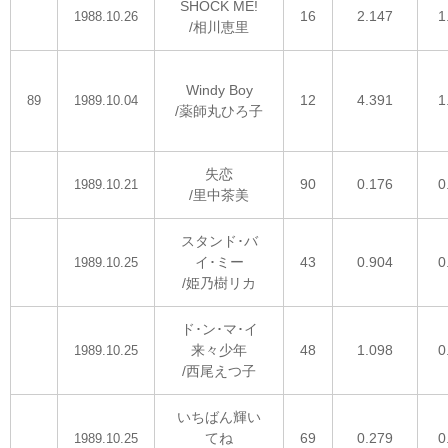
SHOCK ME!
16
2.147
1
1988.10.26
/相川恵里
Windy Boy
12
4.391
1
89
1989.10.04
/薬師丸ひろ子
失恋
90
0.176
0
1989.10.21
/里中茶美
スタンド･バ
イ･ミー
43
0.904
0
1989.10.25
/姫乃樹リカ
ド･ン･マ･イ
来々少年
48
1.098
0
1989.10.25
/西尾えつ子
いちばん輝い
てね
69
0.279
0
1989.10.25