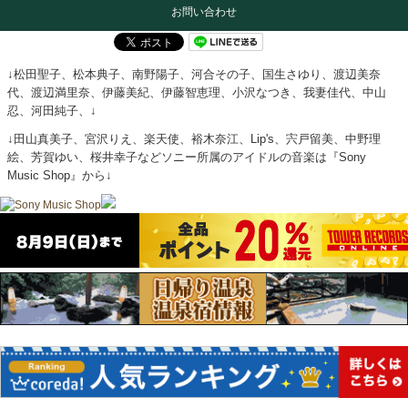
お問い合わせ
↓松田聖子、松本典子、南野陽子、河合その子、国生さゆり、渡辺美奈
代、渡辺満里奈、伊藤美紀、伊藤智恵理、小沢なつき、我妻佳代、中山
忍、河田純子、↓
↓田山真美子、宮沢りえ、楽天使、裕木奈江、Lip's、宍戸留美、中野理
絵、芳賀ゆい、桜井幸子などソニー所属のアイドルの音楽は『Sony
Music Shop』から↓