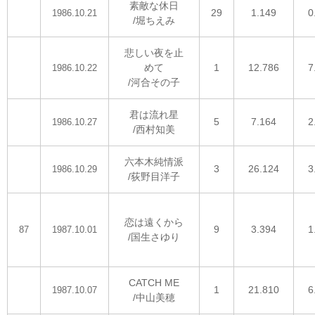
素敵な休日
29
1.149
0
1986.10.21
/堀ちえみ
悲しい夜を止
めて
1
12.786
7
1986.10.22
/河合その子
君は流れ星
5
7.164
2
1986.10.27
/西村知美
六本木純情派
3
26.124
3
1986.10.29
/荻野目洋子
恋は遠くから
9
3.394
1
87
1987.10.01
/国生さゆり
CATCH ME
1
21.810
6
1987.10.07
/中山美穂