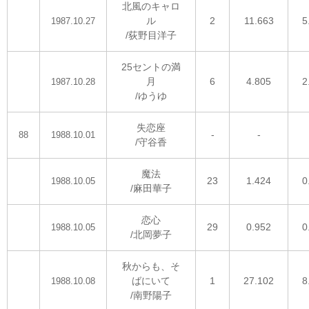
北風のキャロ
ル
2
11.663
5
1987.10.27
/荻野目洋子
25セントの満
月
6
4.805
2
1987.10.28
/ゆうゆ
失恋座
-
-
88
1988.10.01
/守谷香
魔法
23
1.424
0
1988.10.05
/麻田華子
恋心
29
0.952
0
1988.10.05
/北岡夢子
秋からも、そ
ばにいて
1
27.102
8
1988.10.08
/南野陽子