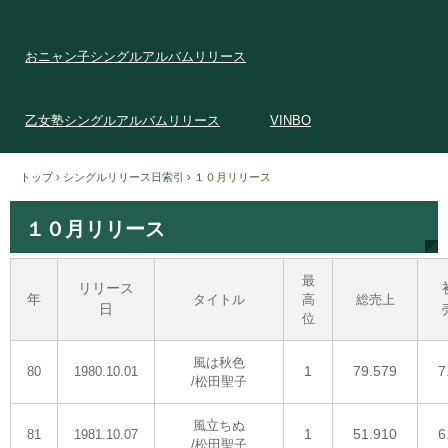
おニャン子シングルアルバムリリース
乙女塾シングルアルバムリリース
VINBO
トップ
›
シングルリリース日索引
›
１０月リリース
１０月リリース
最
リリース
年
タイトル
高
総売上
日
位
風は秋色
1
79.579
7
80
1980.10.01
/松田聖子
風立ちぬ
1
51.910
6
81
1981.10.07
/松田聖子