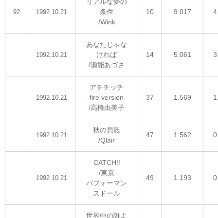
リアルな夢の
条件
10
9.017
4
92
1992.10.21
/Wink
あなたじゃな
ければ
14
5.061
3
1992.10.21
/瀬能あづさ
アチチッチ
-fire version-
37
1.569
1
1992.10.21
/高橋由美子
秋の貝殻
47
1.562
0
1992.10.21
/Qlair
CATCH!!
/東京
49
1.193
0
1992.10.21
パフォーマン
スドール
世界中の誰よ