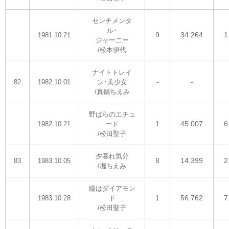
センチメンタ
ル･
9
34.264
1
1981.10.21
ジャーニー
/松本伊代
ナイトトレイ
-
-
82
1982.10.01
ン･美少女
/真鍋ちえみ
野ばらのエチュ
1
45.007
6
1982.10.21
ード
/松田聖子
夕暮れ気分
8
14.399
2
83
1983.10.05
/堀ちえみ
瞳はダイアモン
1
56.762
7
1983.10.28
ド
/松田聖子