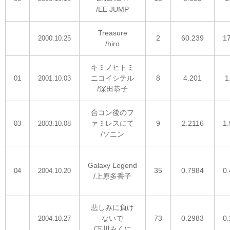
/EE JUMP
Treasure
2
60.239
1
2000.10.25
/hiro
キミノヒトミ
ニコイシテル
8
4.201
1
01
2001.10.03
/深田恭子
合コン後のフ
ァミレスにて
9
2.2116
1
03
2003.10.08
/ソニン
Galaxy Legend
35
0.7984
0
04
2004.10.20
/上原多香子
悲しみに負け
ないで
73
0.2983
0
2004.10.27
/下川みくに