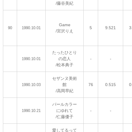
/藤谷美紀
Game
5
9.521
3
90
1990.10.01
/宮沢りえ
たったひとり
の恋人
-
-
1990.10.01
/松本典子
セザンヌ美術
館
76
0.515
0
1990.10.03
/高岡早紀
パールカラー
にゆれて
-
-
1990.10.21
/仁藤優子
愛してるって