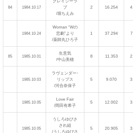
クレイジーラ
ブ
2
16.254
4
84
1984.10.17
/堀ちえみ
Woman “Wの
悲劇”より
1
37.294
7
1984.10.24
/薬師丸ひろ子
生意気
8
11.353
2
85
1985.10.01
/中山美穂
ラヴェンダー･
リップス
5
9.070
3
1985.10.03
/河合奈保子
Love Fair
5
12.002
3
1985.10.05
/岡田有希子
うしろゆびさ
され組
5
20.905
3
1985.10.05
/うしろゆびさ