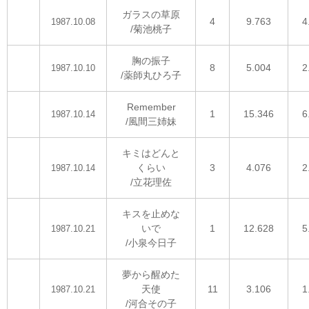
ガラスの草原
4
9.763
4
1987.10.08
/菊池桃子
胸の振子
8
5.004
2
1987.10.10
/薬師丸ひろ子
Remember
1
15.346
6
1987.10.14
/風間三姉妹
キミはどんと
くらい
3
4.076
2
1987.10.14
/立花理佐
キスを止めな
いで
1
12.628
5
1987.10.21
/小泉今日子
夢から醒めた
天使
11
3.106
1
1987.10.21
/河合その子