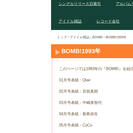
シングルリリース日索引
アルバム
アイドル雑誌
レコード会社
トップ
›
アイドル雑誌
›
BOMB!
›
BOMB!1993年
BOMB!1993年
このページでは1993年の『BOMB!』を
01月号表紙：Qlair
02月号表紙：宮前真樹
03月号表紙：中嶋美智代
04月号表紙：新島弥生
05月号表紙：CoCo