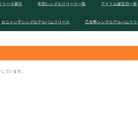
リリース索引
年別シングルリリース一覧
アイドル誕生日一覧
おニャン子シングルアルバムリリース
乙女塾シングルアルバムリリ
紹介しています。