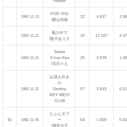
/ribbon
FOR YOU
22
4.627
2.0
1991.11.13
/横山知枝
風の中で
10
12.187
4.9
1991.11.21
/観月ありさ
Sweet
X'mas Kiss
25
3.078
1.4
1991.11.21
/宮沢りえ
お誂え向き
の
Destiny
57
3.933
0.5
1991.11.21
/KEY WEST
CLUB
たぶんタブ
ー
54
1.009
0.6
92
1992.11.06
/酒井法子