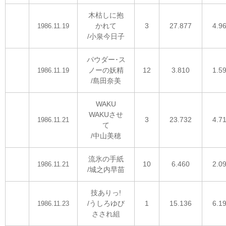
木枯しに抱
かれて
3
27.877
4.9
1986.11.19
/小泉今日子
パウダー･ス
ノーの妖精
12
3.810
1.5
1986.11.19
/島田奈美
WAKU
WAKUさせ
3
23.732
4.7
1986.11.21
て
/中山美穂
流氷の手紙
10
6.460
2.0
1986.11.21
/城之内早苗
技ありっ!
/うしろゆび
1
15.136
6.1
1986.11.23
さされ組