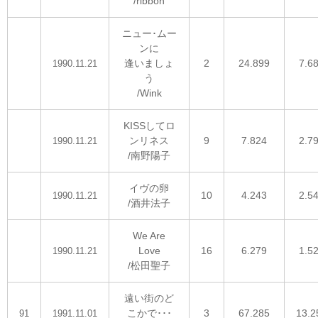
/ribbon
ニュー･ムー
ンに
逢いましょ
2
24.899
7.6
1990.11.21
う
/Wink
KISSしてロ
ンリネス
9
7.824
2.7
1990.11.21
/南野陽子
イヴの卵
10
4.243
2.5
1990.11.21
/酒井法子
We Are
Love
16
6.279
1.5
1990.11.21
/松田聖子
遠い街のど
こかで･･･
3
67.285
13.2
91
1991.11.01