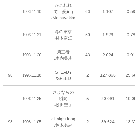
かこわれ
て、愛jing
63
1.107
0.5
1993.11.10
/Matsuyakko
冬の東京
50
1.929
0.7
1993.11.21
/裕木奈江
第三者
43
2.624
0.9
1993.11.26
/木内美歩
STEADY
2
127.866
25.6
96
1996.11.18
/SPEED
さよならの
瞬間
5
20.091
10.0
1996.11.25
/松田聖子
all night long
2
39.624
13.3
98
1998.11.05
/鈴木あみ