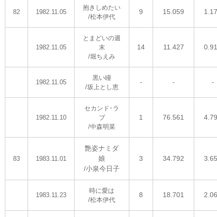
抱きしめたい
9
15.059
1.1
82
1982.11.05
/松本伊代
とまどいの週
14
11.427
0.9
1982.11.05
末
/堀ちえみ
黒い瞳
-
-
-
1982.11.05
/坂上とし恵
セカンド･ラ
1
76.561
4.7
1982.11.10
ブ
/中森明菜
艶姿ナミダ
娘
3
34.792
3.6
83
1983.11.01
/小泉今日子
時に愛は
8
18.701
2.0
1983.11.23
/松本伊代