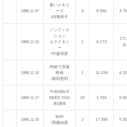
蒼いメモリ
ーズ
3
8.066
4.7
1986.11.07
/内海和子
ノンフィク
ション
CT
エクスタシ
1
6.173
1986.11.10
み
ー
/中森明菜
内緒で浪漫
映画
1
11.534
6.3
1986.11.14
/新田恵利
午前0時のI
NEED YOU
23
1.703
0.6
1986.11.17
/杉浦幸
MAY
2
17.398
5.5
1986.11.19
/斉藤由貴