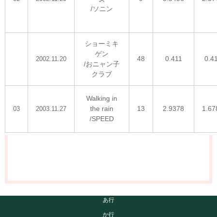
/ソニン
ショーミキ
ゲン
48
0.411
0.4
2002.11.20
/おニャン子
クラブ
Walking in
the rain
13
2.9378
1.67
03
2003.11.27
/SPEED
あ行
か行