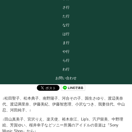
さ行
た行
な行
は行
ま行
や行
ら行
わ行
お問い合わせ
↓松田聖子、松本典子、南野陽子、河合その子、国生さゆり、渡辺美奈
代、渡辺満里奈、伊藤美紀、伊藤智恵理、小沢なつき、我妻佳代、中山
忍、河田純子、↓
↓田山真美子、宮沢りえ、楽天使、裕木奈江、Lip's、宍戸留美、中野理
絵、芳賀ゆい、桜井幸子などソニー所属のアイドルの音楽は『Sony
Music Shop』から↓