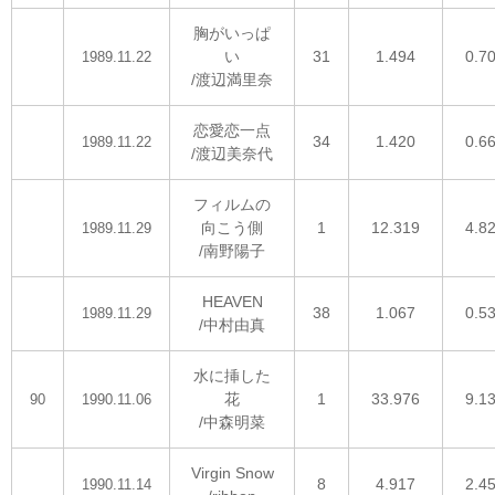
胸がいっぱ
い
31
1.494
0.7
1989.11.22
/渡辺満里奈
恋愛恋一点
34
1.420
0.6
1989.11.22
/渡辺美奈代
フィルムの
向こう側
1
12.319
4.8
1989.11.29
/南野陽子
HEAVEN
38
1.067
0.5
1989.11.29
/中村由真
水に挿した
花
1
33.976
9.1
90
1990.11.06
/中森明菜
Virgin Snow
8
4.917
2.4
1990.11.14