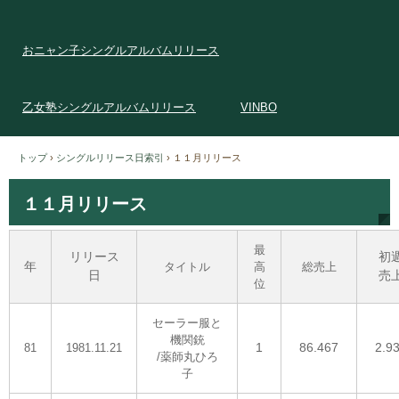
おニャン子シングルアルバムリリース
乙女塾シングルアルバムリリース
VINBO
トップ
›
シングルリリース日索引
›
１１月リリース
１１月リリース
最
リリース
初
年
タイトル
高
総売上
日
売
位
セーラー服と
機関銃
1
86.467
2.9
81
1981.11.21
/薬師丸ひろ
子