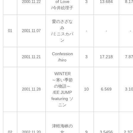
of Love
3
13.684
8.1
2000.11.22
/今井絵理子
愛のさざな
み
-
-
-
01
2001.11.07
/ミニスカパ
ン
Confession
3
17.218
7.8
2001.11.21
/hiro
WINTER
～寒い季節
の物語～
10
6.569
3.1
2001.11.28
/EE JUMP
featuring ソ
ニン
津軽海峡の
女
9
3.5456
2.37
02
2002.11.20