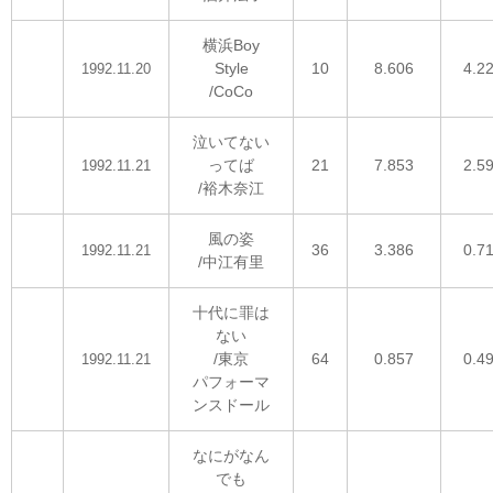
横浜Boy
Style
10
8.606
4.2
1992.11.20
/CoCo
泣いてない
ってば
21
7.853
2.5
1992.11.21
/裕木奈江
風の姿
36
3.386
0.7
1992.11.21
/中江有里
十代に罪は
ない
/東京
64
0.857
0.4
1992.11.21
パフォーマ
ンスドール
なにがなん
でも