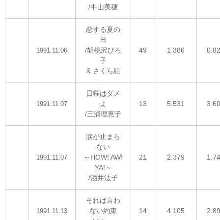
/中山美穂
恋する夏の
日
/胡桃沢ひろ
49
1.386
0.8
1991.11.06
子
& さくら組
日曜はダメ
よ
13
5.531
3.6
1991.11.07
/三浦理恵子
涙が止まら
ない
～HOW! AW!
21
2.379
1.7
1991.11.07
YA!～
/酒井法子
それは言わ
ない約束
14
4.105
2.8
1991.11.13