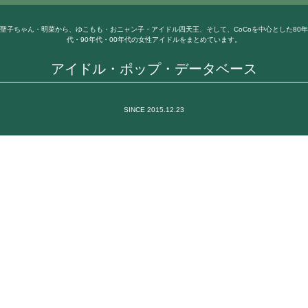
聖子ちゃん・明菜から、ゆこもも・おニャン子・アイドル四天王、そして、CoCoを中心とした80年
代・90年代・00年代の女性アイドルをまとめています。
アイドル・ポップ・データベース
SINCE 2015.12.23