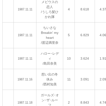
メビウスの
恋人
4
8.618
4.3
1987.11.11
/うしろ髪ひ
かれ隊
ちいさな
Breakin' my
5
6.829
4.0
1987.11.11
heart
/渡辺満里奈
ハロー･レデ
ィ
10
3.624
1.9
1987.11.11
/島田奈美
想い出の冬
休み
11
3.091
2.0
1987.11.16
/西村知美
ガールズ･オ
ン･ザ･ルー
2
8.843
4.7
1987.11.18
フ