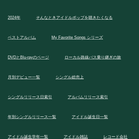
2024年
そんなときアイドルポップを聴きたくなる
ベストアルバム
My Favorite Songs シリーズ
DVDとBlu-rayのページ
ローカル路線バス乗り継ぎの旅
月別デビュー一覧
シングル総売上
シングルリリース日索引
アルバムリリース索引
年別シングルリリース一覧
アイドル誕生日一覧
アイドル誕生学年一覧
アイドル雑誌
レコード会社