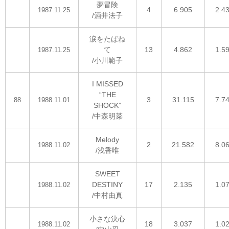
夢冒険
4
6.905
2.4
1987.11.25
/酒井法子
涙をたばね
て
13
4.862
1.5
1987.11.25
/小川範子
I MISSED
“THE
3
31.115
7.7
88
1988.11.01
SHOCK”
/中森明菜
Melody
2
21.582
8.0
1988.11.02
/浅香唯
SWEET
DESTINY
17
2.135
1.0
1988.11.02
/中村由真
小さな決心
18
3.037
1.0
1988.11.02