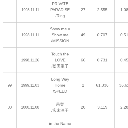
PRIVATE
PARADISE
27
2.555
1.0
1998.11.11
/Ring
Show me ×
Show me
49
0.707
0.5
1998.11.11
/MISSION
Touch the
LOVE
66
0.731
0.4
1998.11.26
/松田聖子
Long Way
Home
2
61.336
36.6
99
1999.11.03
/SPEED
果実
20
3.119
2.2
00
2000.11.08
/広末涼子
in the Name