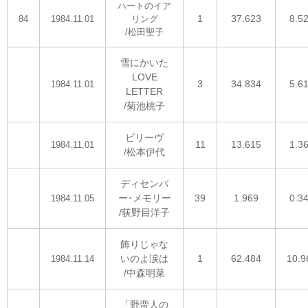
ハートのイア
1
37.623
8.5
84
1984.11.01
リング
/松田聖子
雪にかいた
LOVE
3
34.834
5.6
1984.11.01
LETTER
/菊池桃子
ビリーヴ
11
13.615
1.3
1984.11.01
/松本伊代
ディセンバ
ー･メモリー
39
1.969
0.3
1984.11.05
/荻野目洋子
飾りじゃな
いのよ涙は
1
62.484
10.9
1984.11.14
/中森明菜
「野蛮人の