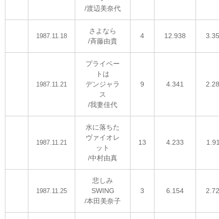
/渡辺美奈代
さよなら
4
12.938
3.3
1987.11.18
/斉藤由貴
プライベー
トは
デンジャラ
9
4.341
2.2
1987.11.21
ス
/我妻佳代
水に落ちた
ヴァイオレ
13
4.233
1.9
1987.11.21
ット
/中村由真
悲しみ
SWING
3
6.154
2.7
1987.11.25
/本田美奈子