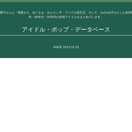
聖子ちゃん・明菜から、ゆこもも・おニャン子・アイドル四天王、そして、CoCoを中心とした80年
代・90年代・00年代の女性アイドルをまとめています。
アイドル・ポップ・データベース
SINCE 2015.12.23