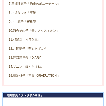
7.三浦理恵子「約束のポニーテール」
8.小沢なつき「卒業」
9.小川範子「桜桃記」
10.河合その子「青いスタスィオン」
11.杉浦幸「４月列車」
12.北岡夢子「夢をあげよう」
13.渡辺満里奈「DIARY」
14.ソニン「ほんとはね。」
15.菊池桃子「卒業 -GRADUATION-」
島田奈美「タンポポの草原」