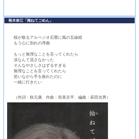
裕木奈江「拗ねてごめん」
桜が散るアルペジオ石畳に風の五線紙
もう心に別れの序曲
もっと無理なことを言ってくれたら
涙なんて流さなかった
そんなやさしさはずるすぎる
無理なことを言ってくれたら
笑いながら手を振れたのに
一緒に行きたい
（作詞：秋元康、作曲：筒美京平、編曲：萩田光男）