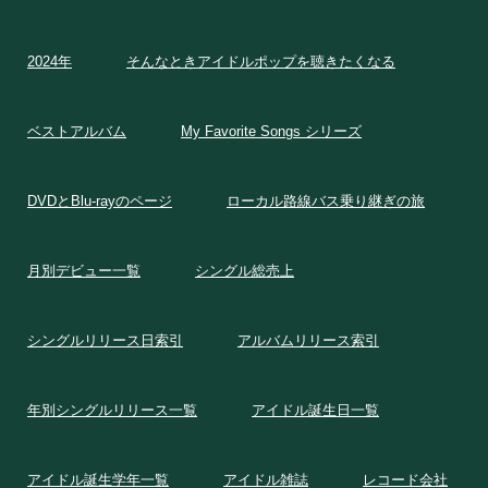
2024年
そんなときアイドルポップを聴きたくなる
ベストアルバム
My Favorite Songs シリーズ
DVDとBlu-rayのページ
ローカル路線バス乗り継ぎの旅
月別デビュー一覧
シングル総売上
シングルリリース日索引
アルバムリリース索引
年別シングルリリース一覧
アイドル誕生日一覧
アイドル誕生学年一覧
アイドル雑誌
レコード会社