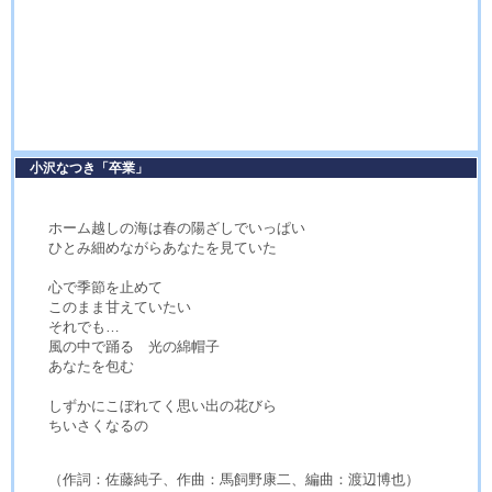
小沢なつき「卒業」
ホーム越しの海は春の陽ざしでいっぱい
ひとみ細めながらあなたを見ていた
心で季節を止めて
このまま甘えていたい
それでも…
風の中で踊る 光の綿帽子
あなたを包む
しずかにこぼれてく思い出の花びら
ちいさくなるの
（作詞：佐藤純子、作曲：馬飼野康二、編曲：渡辺博也）