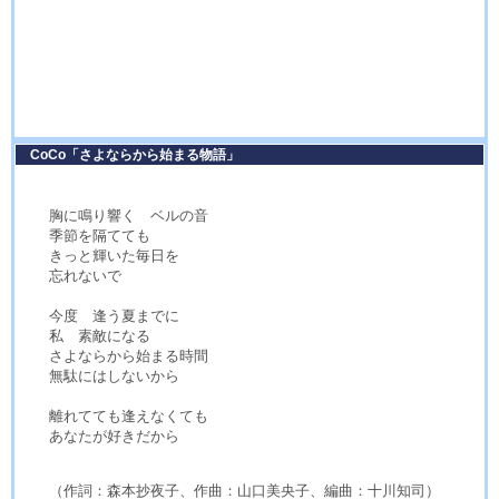
CoCo「さよならから始まる物語」
胸に鳴り響く ベルの音
季節を隔てても
きっと輝いた毎日を
忘れないで
今度 逢う夏までに
私 素敵になる
さよならから始まる時間
無駄にはしないから
離れてても逢えなくても
あなたが好きだから
（作詞：森本抄夜子、作曲：山口美央子、編曲：十川知司）