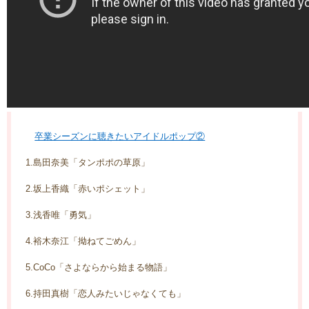
卒業シーズンに聴きたいアイドルポップ②
1.島田奈美「タンポポの草原」
2.坂上香織「赤いポシェット」
3.浅香唯「勇気」
4.裕木奈江「拗ねてごめん」
5.CoCo「さよならから始まる物語」
6.持田真樹「恋人みたいじゃなくても」