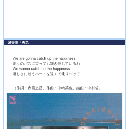
浅香唯「勇気」
We are gonna catch up the happiness
別々のバスに乗っても輝き信じているわ
We wanna catch up the happiness
淋しさに迷うハートを遠くで叱りつけて……
（作詞：森雪之丞、作曲：中崎英也、編曲：中村哲）