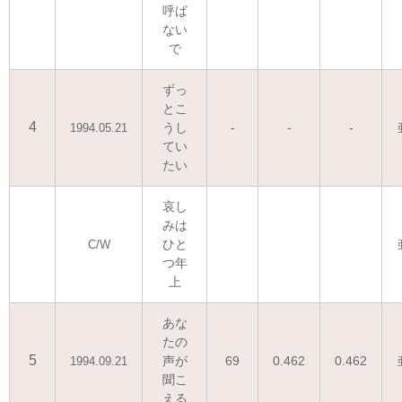
呼ば
ない
で
ずっ
とこ
4
うし
-
-
-
1994.05.21
てい
たい
哀し
みは
ひと
C/W
つ年
上
あな
たの
5
声が
69
0.462
0.462
1994.09.21
聞こ
える