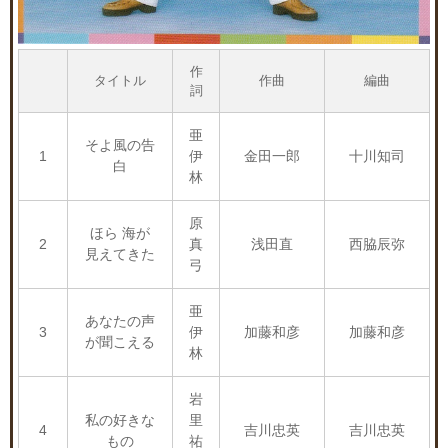
作
タイトル
作曲
編曲
詞
亜
そよ風の告
1
伊
金田一郎
十川知司
白
林
原
ほら 海が
2
真
浅田直
西脇辰弥
見えてきた
弓
亜
あなたの声
3
伊
加藤和彦
加藤和彦
が聞こえる
林
岩
私の好きな
里
4
吉川忠英
吉川忠英
もの
祐