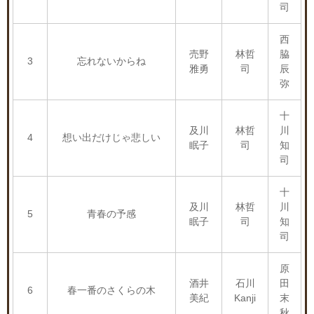
司
西
売野
林哲
脇
3
忘れないからね
雅勇
司
辰
弥
十
及川
林哲
川
4
想い出だけじゃ悲しい
眠子
司
知
司
十
及川
林哲
川
5
青春の予感
眠子
司
知
司
原
酒井
石川
田
6
春一番のさくらの木
美紀
Kanji
末
秋