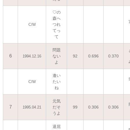
♡の
森へ
つれ
C/W
てっ
て
問題
6
ない
92
0.696
0.370
1994.12.16
よ
逢い
たい
C/W
ね
元気
7
だそ
99
0.306
0.306
1995.04.21
うよ
退屈