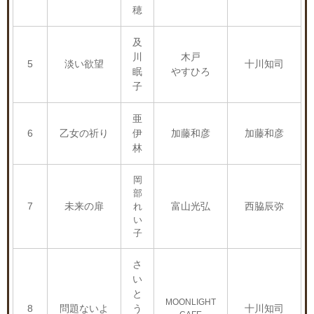
穂
及
川
木戸
5
淡い欲望
十川知司
眠
やすひろ
子
亜
6
乙女の祈り
伊
加藤和彦
加藤和彦
林
岡
部
7
未来の扉
富山光弘
西脇辰弥
れ
い
子
さ
い
と
MOONLIGHT
8
問題ないよ
う
十川知司