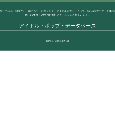
聖子ちゃん・明菜から、ゆこもも・おニャン子・アイドル四天王、そして、CoCoを中心とした80年
代・90年代・00年代の女性アイドルをまとめています。
アイドル・ポップ・データベース
SINCE 2015.12.23