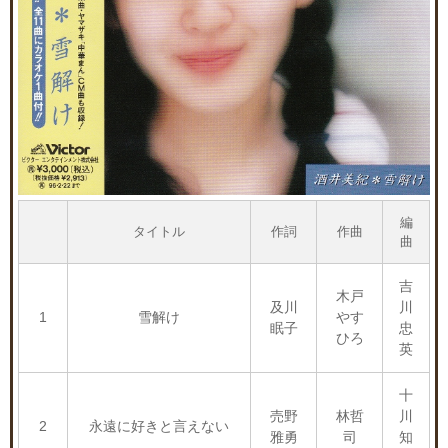
編
タイトル
作詞
作曲
曲
吉
木戸
及川
川
1
雪解け
やす
眠子
忠
ひろ
英
十
売野
林哲
川
2
永遠に好きと言えない
雅勇
司
知