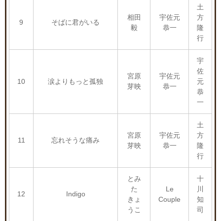
土
相田
宇佐元
方
9
そばに君がいる
毅
恭一
隆
行
宇
佐
宮原
宇佐元
10
涙よりもっと孤独
元
芽映
恭一
恭
一
土
宮原
宇佐元
方
11
忘れそうな痛み
芽映
恭一
隆
行
とみ
十
た
Le
川
12
Indigo
きょ
Couple
知
うこ
司