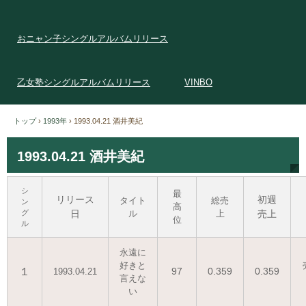
おニャン子シングルアルバムリリース
乙女塾シングルアルバムリリース
VINBO
トップ
›
1993年
›
1993.04.21 酒井美紀
1993.04.21 酒井美紀
シ
最
リリース
初週
タイト
総売
ン
高
グ
日
ル
上
売上
位
ル
永遠に
好きと
１
97
0.359
0.359
1993.04.21
言えな
い