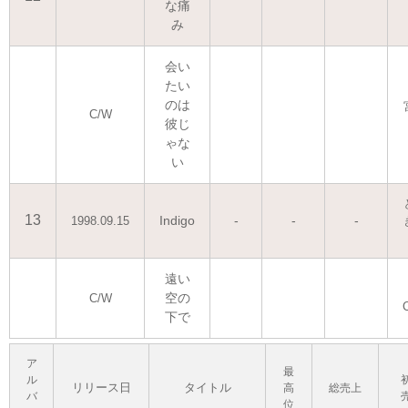
な痛
み
会い
たい
のは
C/W
彼じ
ゃな
い
13
Indigo
-
-
-
1998.09.15
遠い
空の
C/W
下で
ア
最
ル
リリース日
タイトル
高
総売上
バ
位