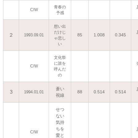
青春の
C/W
予感
想い出
だけじ
２
85
1.008
0.345
1993.09.01
ゃ悲し
い
文化祭
に誰を
C/W
呼んだ
の
蒼い
3
88
0.514
0.514
1994.01.01
視線
せつ
ない
気持
ちを
C/W
愛と