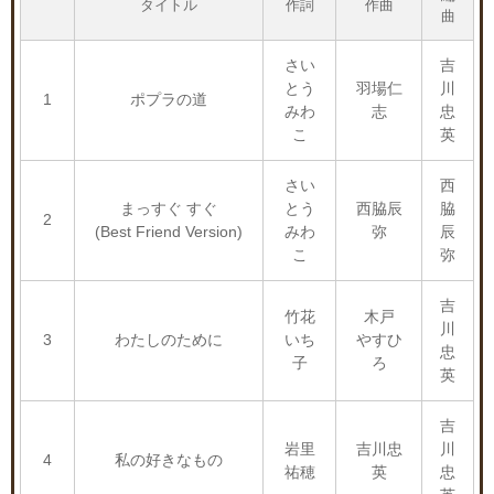
タイトル
作詞
作曲
曲
さい
吉
とう
羽場仁
川
1
ポプラの道
みわ
志
忠
こ
英
さい
西
まっすぐ すぐ
とう
西脇辰
脇
2
(Best Friend Version)
みわ
弥
辰
こ
弥
吉
竹花
木戸
川
3
わたしのために
いち
やすひ
忠
子
ろ
英
吉
岩里
吉川忠
川
4
私の好きなもの
祐穂
英
忠