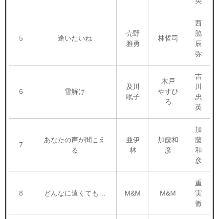
英
西
売野
脇
5
逢いたいね
林哲司
雅勇
辰
弥
吉
木戸
及川
川
6
雪解け
やすひ
眠子
忠
ろ
英
加
あなたの声が聞こえ
亜伊
加藤和
藤
7
る
林
彦
和
彦
重
8
どんなに遠くても…
M&M
M&M
実
徹