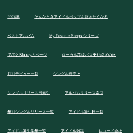
2024年
そんなときアイドルポップを聴きたくなる
ベストアルバム
My Favorite Songs シリーズ
DVDとBlu-rayのページ
ローカル路線バス乗り継ぎの旅
月別デビュー一覧
シングル総売上
シングルリリース日索引
アルバムリリース索引
年別シングルリリース一覧
アイドル誕生日一覧
アイドル誕生学年一覧
アイドル雑誌
レコード会社