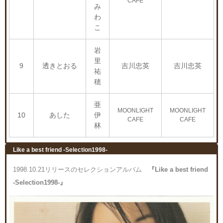
CAFE
み
わ
こ
岩
里
9
透きとおる
吉川忠英
吉川忠英
祐
穂
亜
MOONLIGHT
MOONLIGHT
10
あした
伊
CAFE
CAFE
林
Like a best friend -Selection1998-
1998.10.21リリースのセレクションアルバム
『Like a best friend
-Selection1998-』