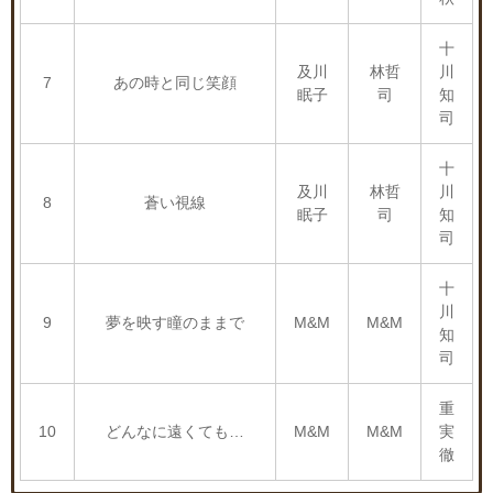
十
及川
林哲
川
7
あの時と同じ笑顔
眠子
司
知
司
十
及川
林哲
川
8
蒼い視線
眠子
司
知
司
十
川
9
夢を映す瞳のままで
M&M
M&M
知
司
重
10
どんなに遠くても…
M&M
M&M
実
徹