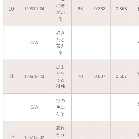
に君
10
88
0.363
0.363
1996.07.24
がい
る
好き
だと
C/W
言え
る
涙よ
りも
11
70
0.507
0.507
1996.10.23
っと
孤独
空の
色に
C/W
なる
忘れ
そう
12
-
-
-
1997.05.02