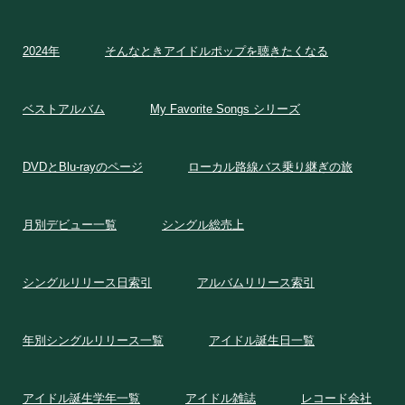
2024年
そんなときアイドルポップを聴きたくなる
ベストアルバム
My Favorite Songs シリーズ
DVDとBlu-rayのページ
ローカル路線バス乗り継ぎの旅
月別デビュー一覧
シングル総売上
シングルリリース日索引
アルバムリリース索引
年別シングルリリース一覧
アイドル誕生日一覧
アイドル誕生学年一覧
アイドル雑誌
レコード会社