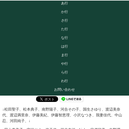
あ行
か行
さ行
た行
な行
は行
ま行
や行
ら行
わ行
お問い合わせ
↓松田聖子、松本典子、南野陽子、河合その子、国生さゆり、渡辺美奈
代、渡辺満里奈、伊藤美紀、伊藤智恵理、小沢なつき、我妻佳代、中山
忍、河田純子、↓