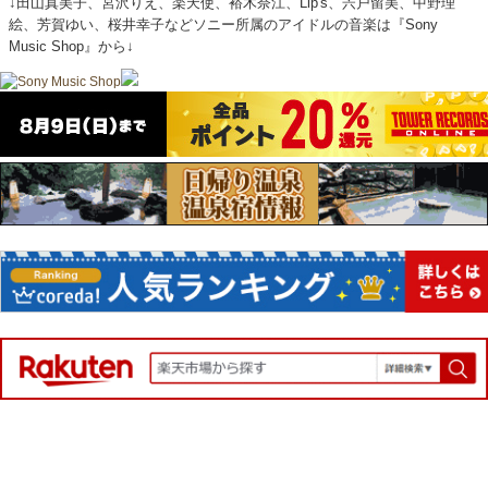
↓田山真美子、宮沢りえ、楽天使、裕木奈江、Lip's、宍戸留美、中野理
絵、芳賀ゆい、桜井幸子などソニー所属のアイドルの音楽は『Sony
Music Shop』から↓