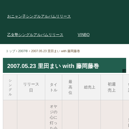
おニャン子シングルアルバムリリース
乙女塾シングルアルバムリリース
VINBO
トップ
›
2007年
›
2007.05.23 里田まい with 藤岡藤巻
2007.05.23 里田まい with 藤岡藤巻
シ
最
リリース
初週
タイ
ン
高
総売上
グ
日
トル
売上
位
ル
オヤ
ジの
心に
灯っ
た小