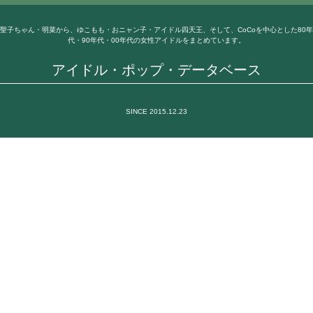
聖子ちゃん・明菜から、ゆこもも・おニャン子・アイドル四天王、そして、CoCoを中心とした80年
代・90年代・00年代の女性アイドルをまとめています。
アイドル・ポップ・データベース
SINCE 2015.12.23