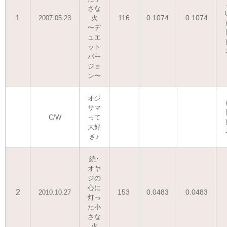
さな
１
116
0.1074
0.1074
2007.05.23
火
〜デ
ュエ
ット
バー
ジョ
ン〜
オジ
サマ
C/W
って
大好
き♪
続･
オヤ
ジの
心に
2
153
0.0483
0.0483
2010.10.27
灯っ
た小
さな
火