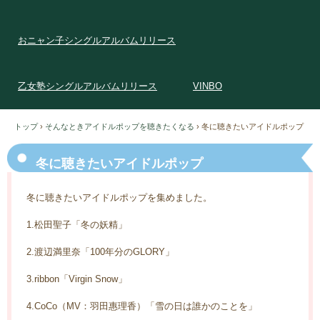
おニャン子シングルアルバムリリース
乙女塾シングルアルバムリリース
VINBO
トップ
›
そんなときアイドルポップを聴きたくなる
›
冬に聴きたいアイドルポップ
冬に聴きたいアイドルポップ
冬に聴きたいアイドルポップを集めました。
1.松田聖子「冬の妖精」
2.渡辺満里奈「100年分のGLORY」
3.ribbon「Virgin Snow」
4.CoCo（MV：羽田惠理香）「雪の日は誰かのことを」