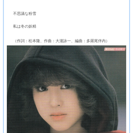
不思議な粉雪
私は冬の妖精
（作詞：松本隆、作曲：大瀧詠一、編曲：多羅尾伴内）