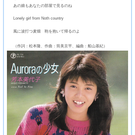
あの娘もあなたの部屋で見るのね
Lonely girl from Noth country
風に波打つ麦畑 鞄を抱いて帰るのよ
（作詞：松本隆、作曲：筒美京平、編曲：船山基紀）