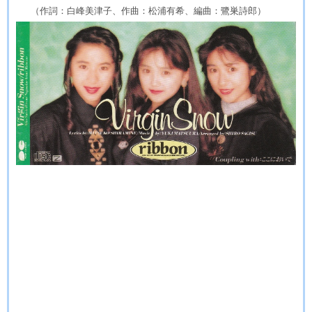
（作詞：白峰美津子、作曲：松浦有希、編曲：鷺巣詩郎）