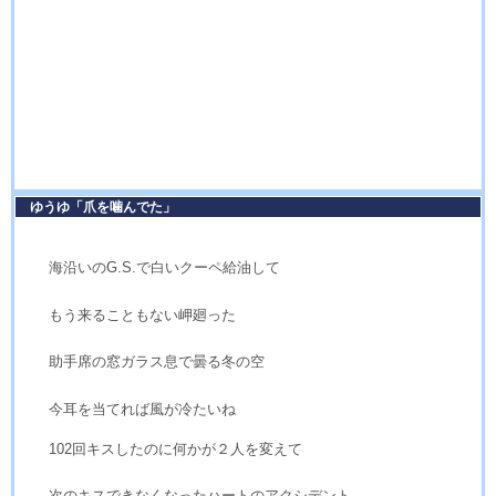
ゆうゆ「爪を噛んでた」
海沿いのG.S.で白いクーペ給油して
もう来ることもない岬廻った
助手席の窓ガラス息で曇る冬の空
今耳を当てれば風が冷たいね
102回キスしたのに何かが２人を変えて
次のキスできなくなったハートのアクシデント