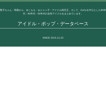
聖子ちゃん・明菜から、ゆこもも・おニャン子・アイドル四天王、そして、CoCoを中心とした80年
代・90年代・00年代の女性アイドルをまとめています。
アイドル・ポップ・データベース
SINCE 2015.12.23