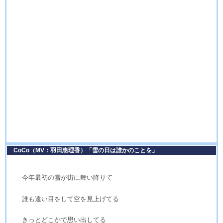
CoCo（MV：羽田惠理香）「雪の日は誰かのことを」
今年最初の雪が街に舞い降りて
誰も遠い目をして空を見上げてる
きっとどこかで思い出してる