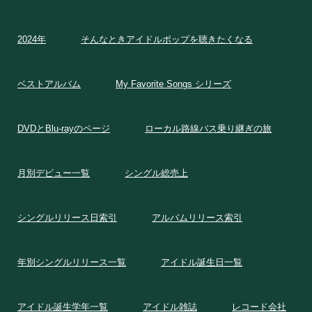
2024年
そんなときアイドルポップを聴きたくなる
ベストアルバム
My Favorite Songs シリーズ
DVDとBlu-rayのページ
ローカル路線バス乗り継ぎの旅
月別デビュー一覧
シングル総売上
シングルリリース日索引
アルバムリリース索引
年別シングルリリース一覧
アイドル誕生日一覧
アイドル誕生学年一覧
アイドル雑誌
レコード会社