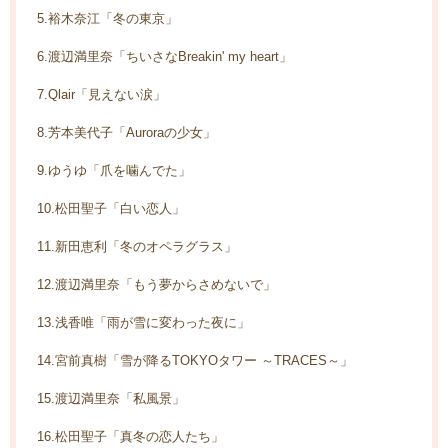
5.裕木奈江「冬の東京」
6.渡辺満里奈「ちいさなBreakin' my heart」
7.Qlair「見えない涙」
8.芳本美代子「Auroraの少女」
9.ゆうゆ「爪を噛んでた」
10.松田聖子「白い恋人」
11.新田恵利「冬のオペラグラス」
12.渡辺満里奈「もう夢からさめないで」
13.浅香唯「雨が雪に変わった夜に」
14.宮前真樹「雪が降るTOKYOタワー ～TRACES～」
15.渡辺満里奈「私風景」
16.松田聖子「真冬の恋人たち」