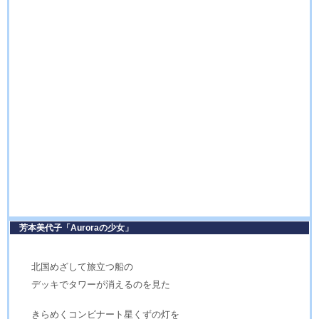
芳本美代子「Auroraの少女」
北国めざして旅立つ船の
デッキでタワーが消えるのを見た
きらめくコンビナート星くずの灯を