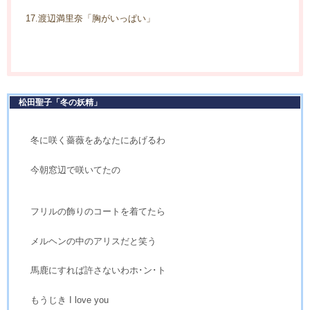
17.渡辺満里奈「胸がいっぱい」
松田聖子「冬の妖精」
冬に咲く薔薇をあなたにあげるわ
今朝窓辺で咲いてたの
フリルの飾りのコートを着てたら
メルヘンの中のアリスだと笑う
馬鹿にすれば許さないわホ･ン･ト
もうじき I love you