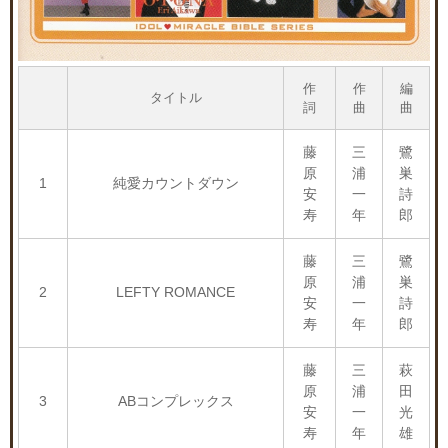
作
作
編
タイトル
詞
曲
曲
藤
三
鷺
原
浦
巣
1
純愛カウントダウン
安
一
詩
寿
年
郎
藤
三
鷺
原
浦
巣
2
LEFTY ROMANCE
安
一
詩
寿
年
郎
藤
三
萩
原
浦
田
3
ABコンプレックス
安
一
光
寿
年
雄