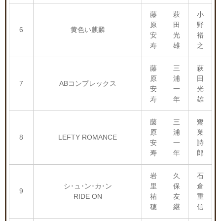
藤
萩
小
原
田
野
6
黄色い麒麟
安
光
裕
寿
雄
之
藤
三
萩
原
浦
田
7
ABコンプレックス
安
一
光
寿
年
雄
藤
三
鷺
原
浦
巣
8
LEFTY ROMANCE
安
一
詩
寿
年
郎
岩
久
石
シ･ュ･ン･カ･ン
里
保
倉
9
RIDE ON
祐
友
重
穂
継
信