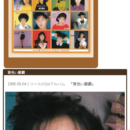
黄色い麒麟
1988.09.04リリースの1stアルバム
『黄色い麒麟』