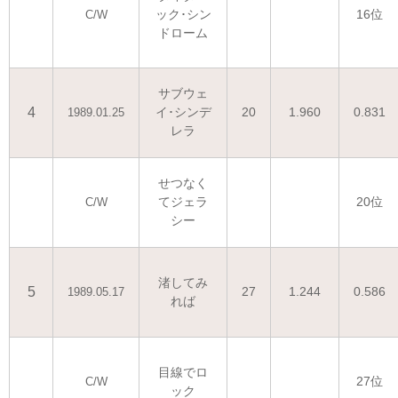
ック･シン
16位
C/W
ドローム
サブウェ
4
イ･シンデ
20
1.960
0.831
1989.01.25
レラ
せつなく
てジェラ
20位
C/W
シー
渚してみ
5
27
1.244
0.586
1989.05.17
れば
目線でロ
27位
C/W
ック