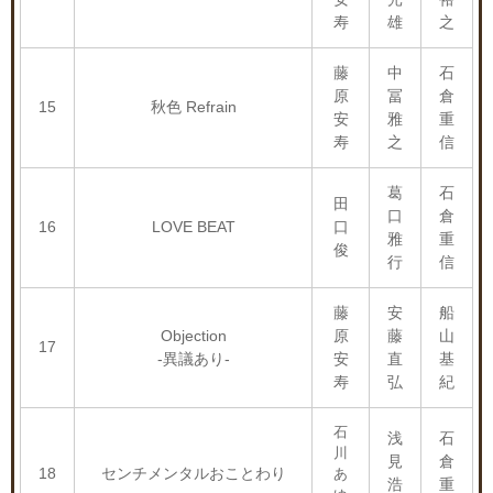
寿
雄
之
藤
中
石
原
冨
倉
15
秋色 Refrain
安
雅
重
寿
之
信
葛
石
田
口
倉
16
LOVE BEAT
口
雅
重
俊
行
信
藤
安
船
Objection
原
藤
山
17
-異議あり-
安
直
基
寿
弘
紀
石
浅
石
川
見
倉
18
センチメンタルおことわり
あ
浩
重