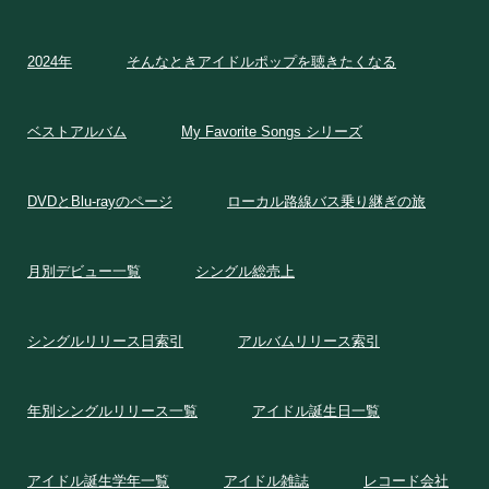
2024年
そんなときアイドルポップを聴きたくなる
ベストアルバム
My Favorite Songs シリーズ
DVDとBlu-rayのページ
ローカル路線バス乗り継ぎの旅
月別デビュー一覧
シングル総売上
シングルリリース日索引
アルバムリリース索引
年別シングルリリース一覧
アイドル誕生日一覧
アイドル誕生学年一覧
アイドル雑誌
レコード会社