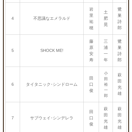
岩
鷺
土
里
巣
4
不思議なエメラルド
肥
祐
詩
晃
穂
郎
藤
三
鷺
原
浦
巣
5
SHOCK ME!
安
一
詩
寿
年
郎
小
萩
田
田
田
6
タイタニック･シンドローム
口
裕
光
一
俊
雄
郎
萩
萩
田
田
田
7
サブウェイ･シンデレラ
口
光
光
俊
雄
雄