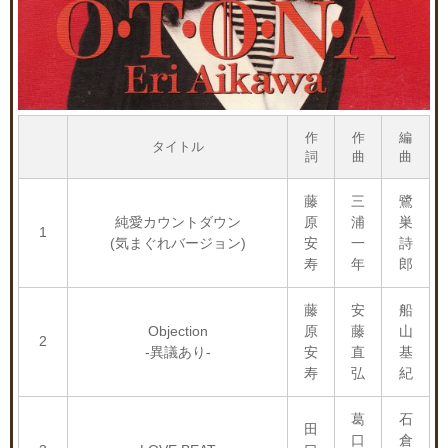
作
作
編
タイトル
詞
曲
曲
藤
三
鷺
純愛カウントダウン
原
浦
巣
1
(気まぐれバージョン)
安
一
詩
寿
年
郎
藤
安
船
Objection
原
藤
山
2
-異議あり-
安
直
基
寿
弘
紀
葛
石
田
口
倉