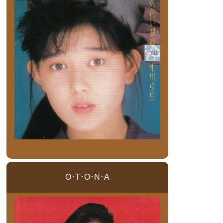
O･T･O･N･A