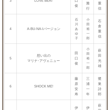
3
LOVE BEAT
口
雅
重
俊
行
信
石
小
石
川
田
倉
4
A-BU-NA-Iバージョン
あ
裕
重
ゆ
一
信
子
郎
小
萩
田
田
想い出の
田
5
口
裕
マリナ･アヴェニュー
光
一
俊
雄
郎
藤
三
鷺
原
浦
巣
6
SHOCK ME!
安
一
詩
寿
年
郎
萩
伊
伊