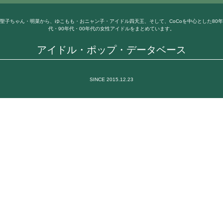
聖子ちゃん・明菜から、ゆこもも・おニャン子・アイドル四天王、そして、CoCoを中心とした80年
代・90年代・00年代の女性アイドルをまとめています。
アイドル・ポップ・データベース
SINCE 2015.12.23