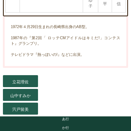
ゆ
平
信
子
1972年４月29日生まれの長崎県出身のAB型。
1987年の『第2回「 ロッテCMアイドルはキミだ!」コンテス
ト』グランプリ。
テレビドラマ『熱っぽいの!』などに出演。
立花理佐
山中すみか
宍戸留美
あ行
か行