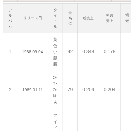
タ
ア
最
備
イ
ル
初週
リリース日
高
総売上
バ
ト
売上
考
位
ム
ル
黄
色
１
92
0.348
0.178
1988.09.04
い
麒
麟
O･
T･
2
79
0.204
0.204
1989.01.11
O･
N･
A
ア
イ
ド