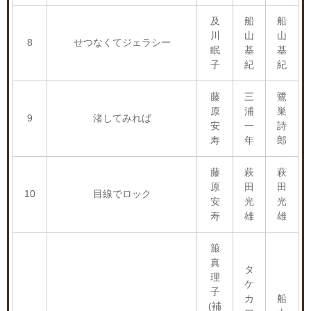
及
船
船
川
山
山
8
せつなくてジェラシー
眠
基
基
子
紀
紀
藤
三
鷺
原
浦
巣
9
渚してみれば
安
一
詩
寿
年
郎
藤
萩
萩
原
田
田
10
目線でロック
安
光
光
寿
雄
雄
箙
真
タ
理
ケ
子
カ
船
(補