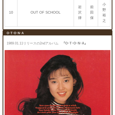
小
岩
前
野
10
OUT OF SCHOOL
沢
田
裕
律
保
之
O･T･O･N･A
1989.01.11リリースの2ndアルバム
『O･T･O･N･A』