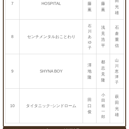
田
7
HOSPITAL
藤
藤
光
薫
薫
雄
石
浅
石
川
見
倉
8
センチメンタルおことわり
あ
浩
重
ゆ
平
信
子
山
都
澤
川
志
9
SHYNA BOY
地
恵
見
津
隆
隆
子
小
萩
田
田
田
10
タイタニック･シンドローム
口
裕
光
一
俊
雄
郎