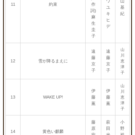
ワ
山
11
約束
作
ユ
基
詞)
キ
紀
麻
ヒ
生
デ
圭
子
山
遠
遠
川
藤
藤
12
雪が降るまえに
恵
京
京
津
子
子
子
山
伊
伊
川
13
WAKE UP!
藤
藤
恵
津
薫
薫
子
藤
萩
小
原
田
野
14
黄色い麒麟
安
光
裕