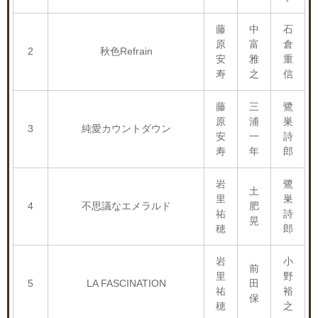
藤
中
石
原
富
倉
2
秋色Refrain
安
雅
重
寿
之
信
藤
三
鷺
原
浦
巣
3
純愛カウントダウン
安
一
詩
寿
年
郎
岩
鷺
土
里
巣
4
不思議なエメラルド
肥
祐
詩
晃
穂
郎
岩
小
前
里
野
5
LA FASCINATION
田
祐
裕
保
穂
之