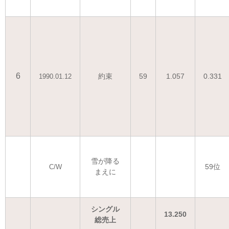
6
約束
59
1.057
0.331
1990.01.12
雪が降る
59位
C/W
まえに
シングル
13.250
総売上