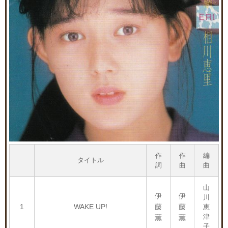
作
作
編
タイトル
詞
曲
曲
山
伊
伊
川
1
WAKE UP!
藤
藤
恵
津
薫
薫
子