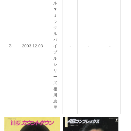
ル
♥
ミ
ラ
ク
ル
バ
3
-
-
-
2003.12.03
イ
ブ
ル
シ
リ
ー
ズ
相
川
恵
里