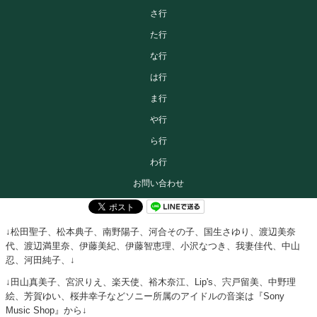
さ行
た行
な行
は行
ま行
や行
ら行
わ行
お問い合わせ
↓松田聖子、松本典子、南野陽子、河合その子、国生さゆり、渡辺美奈
代、渡辺満里奈、伊藤美紀、伊藤智恵理、小沢なつき、我妻佳代、中山
忍、河田純子、↓
↓田山真美子、宮沢りえ、楽天使、裕木奈江、Lip's、宍戸留美、中野理
絵、芳賀ゆい、桜井幸子などソニー所属のアイドルの音楽は『Sony
Music Shop』から↓