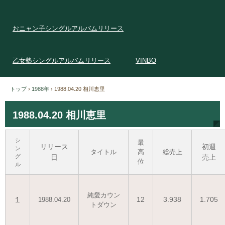
おニャン子シングルアルバムリリース
乙女塾シングルアルバムリリース
VINBO
トップ
›
1988年
›
1988.04.20 相川恵里
1988.04.20 相川恵里
シ
最
リリース
初週
ン
タイトル
高
総売上
グ
日
売上
位
ル
純愛カウン
１
12
3.938
1.705
1988.04.20
トダウン