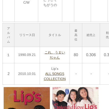
C/W
ちがうの
ア
最
ル
初
リリース日
タイトル
高
総売上
バ
売
位
ム
これ、うまい
１
1990.09.21
80
0.306
0.
ぢゃん
Lip's
2
-
-
2010.10.01
ALL SONGS
COLLECTION