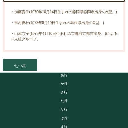
・加藤貴子(1970年10月14日生まれの静岡県静岡市出身のA型。)
・吉村夏枝(1973年8月19日生まれの島根県出身のO型。)
・山本京子(1975年4月10日生まれの京都府京都市出身。)による
３人組グループ。
七つ星
あ行
か行
さ行
た行
な行
は行
ま行