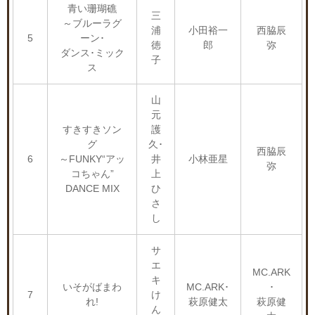
青い珊瑚礁
三
～ブルーラグ
浦
小田裕一
西脇辰
5
ーン･
徳
郎
弥
ダンス･ミック
子
ス
山
元
すきすきソン
護
グ
久･
西脇辰
6
～FUNKY“アッ
井
小林亜星
弥
コちゃん”
上
DANCE MIX
ひ
さ
し
サ
エ
MC.ARK
キ
いそがばまわ
MC.ARK･
･
7
け
れ!
萩原健太
萩原健
ん