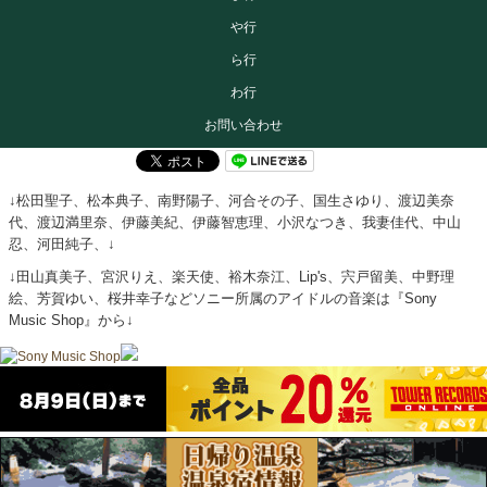
や行
ら行
わ行
お問い合わせ
↓松田聖子、松本典子、南野陽子、河合その子、国生さゆり、渡辺美奈
代、渡辺満里奈、伊藤美紀、伊藤智恵理、小沢なつき、我妻佳代、中山
忍、河田純子、↓
↓田山真美子、宮沢りえ、楽天使、裕木奈江、Lip's、宍戸留美、中野理
絵、芳賀ゆい、桜井幸子などソニー所属のアイドルの音楽は『Sony
Music Shop』から↓