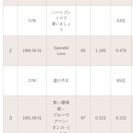
ハートブレ
イクで
43位
C/W
逢いましょ
う
Splendid
２
65
1.185
0.476
1990.06.01
Love
65位
C/W
愛の予言
青い珊瑚
礁～
ブルーラ
3
97
0.222
0.222
1991.08.01
グーン･
ダンス･ミ