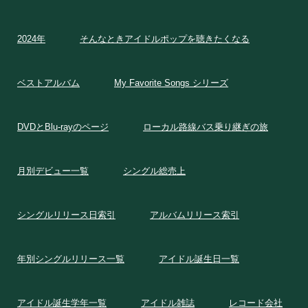
2024年
そんなときアイドルポップを聴きたくなる
ベストアルバム
My Favorite Songs シリーズ
DVDとBlu-rayのページ
ローカル路線バス乗り継ぎの旅
月別デビュー一覧
シングル総売上
シングルリリース日索引
アルバムリリース索引
年別シングルリリース一覧
アイドル誕生日一覧
アイドル誕生学年一覧
アイドル雑誌
レコード会社