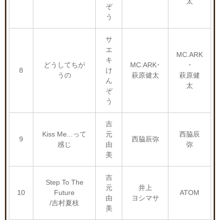
太
ぞ
う
サ
エ
MC.ARK
キ
どうしてちが
MC.ARK･
･
8
け
うの
萩原健太
萩原健
ん
太
ぞ
う
吉
Kiss Me...って
元
西脇辰
9
西脇辰弥
感じ
由
弥
美
吉
Step To The
元
井上
10
Future
ATOM
由
ヨシマサ
/吉村夏枝
美