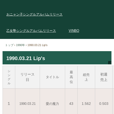
おニャン子シングルアルバムリリース
乙女塾シングルアルバムリリース
VINBO
トップ
›
1990年
›
1990.03.21 Lip's
1990.03.21 Lip's
シ
最
リリース
初週
総売
ン
タイトル
高
グ
日
上
売上
位
ル
１
43
1.562
0.503
1990.03.21
愛の魔力