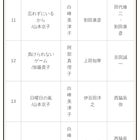
白
田代修
忘れずにいる
峰
二
11
から
美
割田康彦
･
/山本京子
津
割田康
子
彦
阿
負けられない
部
京田誠
12
ゲーム
真
上田知華
一
/加藤貴子
理
子
白
峰
日曜日の嵐
伊豆田洋
西脇辰
13
美
/山本京子
之
弥
津
子
白
峰
西脇辰