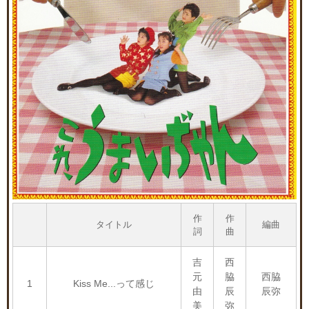
作
作
タイトル
編曲
詞
曲
吉
西
元
脇
西脇
1
Kiss Me...って感じ
由
辰
辰弥
美
弥