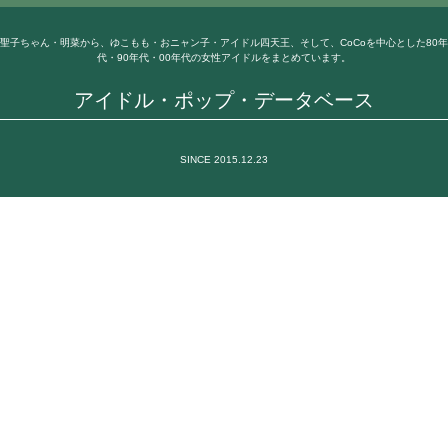
聖子ちゃん・明菜から、ゆこもも・おニャン子・アイドル四天王、そして、CoCoを中心とした80年
代・90年代・00年代の女性アイドルをまとめています。
アイドル・ポップ・データベース
SINCE 2015.12.23