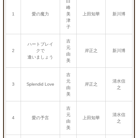
白
峰
1
愛の魔力
美
上田知華
新川博
津
子
吉
ハートブレイ
元
2
クで
岸正之
新川博
由
逢いましょう
美
吉
元
清水信
3
Splendid Love
岸正之
由
之
美
吉
元
清水信
4
愛の予言
上田知華
由
之
美