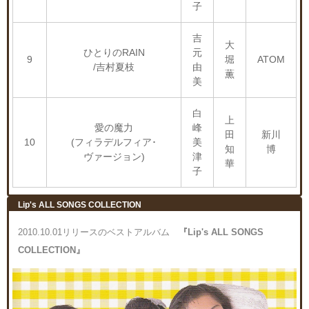
子
吉
大
ひとりのRAIN
元
9
堀
ATOM
/吉村夏枝
由
薫
美
白
上
愛の魔力
峰
田
新川
10
(フィラデルフィア･
美
知
博
ヴァージョン)
津
華
子
Lip's ALL SONGS COLLECTION
2010.10.01リリースのベストアルバム
『Lip's ALL SONGS
COLLECTION』