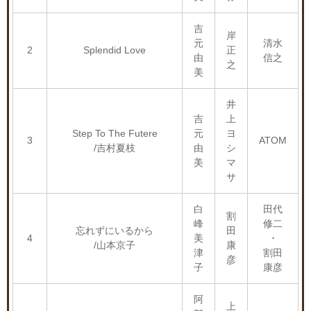
吉
岸
元
清水
2
Splendid Love
正
由
信之
之
美
井
吉
上
Step To The Futere
元
ヨ
3
ATOM
/吉村夏枝
由
シ
美
マ
サ
白
田代
割
峰
修二
忘れずにいるから
田
4
美
･
/山本京子
康
津
割田
彦
子
康彦
阿
上