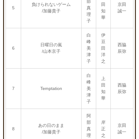
部
負けられないゲーム
田
京田
5
真
/加藤貴子
知
誠一
理
華
子
白
伊
峰
豆
日曜日の嵐
西脇
6
美
田
/山本京子
辰弥
津
洋
子
之
白
上
峰
田
西脇
7
Temptation
美
知
辰弥
津
華
子
阿
部
岸
あの日のまま
京田
8
真
正
/加藤貴子
誠一
理
之