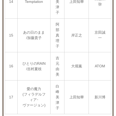
14
Temptation
美
上田知華
弥
津
子
阿
部
あの日のまま
京田誠
15
真
岸正之
/加藤貴子
一
理
子
吉
ひとりのRAIN
元
16
大堀薫
ATOM
/吉村夏枝
由
美
白
愛の魔力
峰
(フィラデルフ
17
美
上田知華
新川博
ィア･
津
ヴァージョン)
子