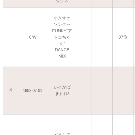
ックス
すきすき
ソング～
FUNKY“ア
ッコちゃ
97位
C/W
ん”
DANCE
MIX
いそがば
4
-
-
-
1992.07.01
まわれ!
どうして