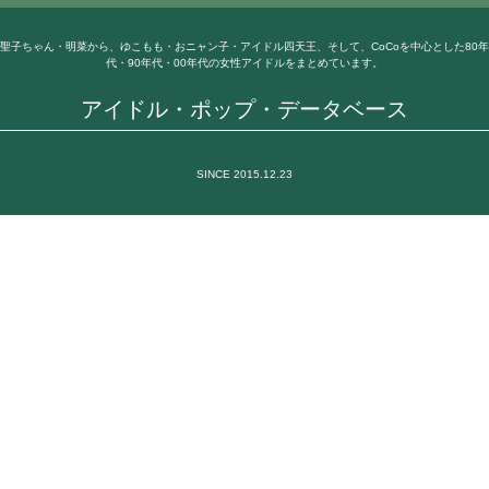
聖子ちゃん・明菜から、ゆこもも・おニャン子・アイドル四天王、そして、CoCoを中心とした80年
代・90年代・00年代の女性アイドルをまとめています。
アイドル・ポップ・データベース
SINCE 2015.12.23