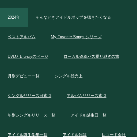
2024年
そんなときアイドルポップを聴きたくなる
ベストアルバム
My Favorite Songs シリーズ
DVDとBlu-rayのページ
ローカル路線バス乗り継ぎの旅
月別デビュー一覧
シングル総売上
シングルリリース日索引
アルバムリリース索引
年別シングルリリース一覧
アイドル誕生日一覧
アイドル誕生学年一覧
アイドル雑誌
レコード会社