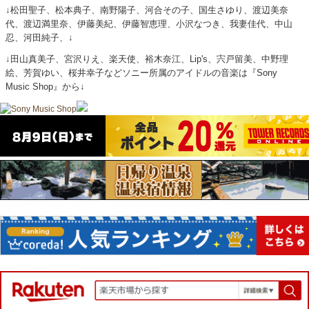
↓松田聖子、松本典子、南野陽子、河合その子、国生さゆり、渡辺美奈
代、渡辺満里奈、伊藤美紀、伊藤智恵理、小沢なつき、我妻佳代、中山
忍、河田純子、↓
↓田山真美子、宮沢りえ、楽天使、裕木奈江、Lip's、宍戸留美、中野理
絵、芳賀ゆい、桜井幸子などソニー所属のアイドルの音楽は『Sony
Music Shop』から↓