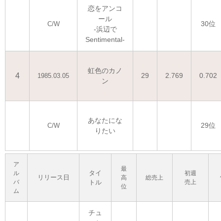
恋をアンコ
ール
30位
C/W
-浜辺で
Sentimental-
虹色のカノ
4
29
2.769
0.702
1985.03.05
ン
あなたにな
29位
C/W
りたい
ア
最
タイ
ル
初週
リリース日
高
総売上
バ
トル
売上
位
ム
チュ