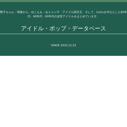
聖子ちゃん・明菜から、ゆこもも・おニャン子・アイドル四天王、そして、CoCoを中心とした80年
代・90年代・00年代の女性アイドルをまとめています。
アイドル・ポップ・データベース
SINCE 2015.12.23