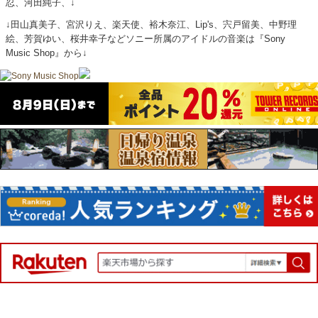
忍、河田純子、↓
↓田山真美子、宮沢りえ、楽天使、裕木奈江、Lip's、宍戸留美、中野理
絵、芳賀ゆい、桜井幸子などソニー所属のアイドルの音楽は『Sony
Music Shop』から↓