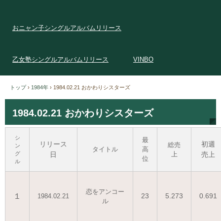
おニャン子シングルアルバムリリース
乙女塾シングルアルバムリリース
VINBO
トップ
›
1984年
›
1984.02.21 おかわりシスターズ
1984.02.21 おかわりシスターズ
シ
最
リリース
初週
総売
ン
タイトル
高
グ
日
上
売上
位
ル
恋をアンコー
１
23
5.273
0.691
1984.02.21
ル