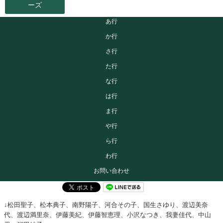
ーズ
あ行
か行
さ行
た行
な行
は行
ま行
や行
ら行
わ行
お問い合わせ
↓松田聖子、松本典子、南野陽子、河合その子、国生さゆり、渡辺美奈
代、渡辺満里奈、伊藤美紀、伊藤智恵理、小沢なつき、我妻佳代、中山