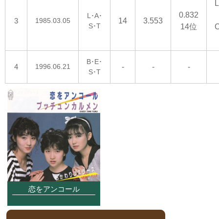
L
0.832
L･A･
3
1985.03.05
14
3.553
S･T
14位
C
B･E･
4
1996.06.21
-
-
-
S･T
恋をアンコール