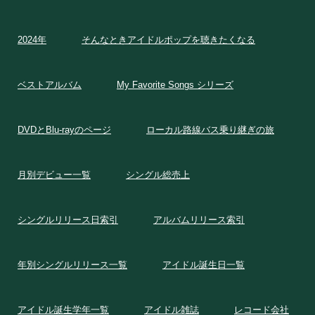
2024年
そんなときアイドルポップを聴きたくなる
ベストアルバム
My Favorite Songs シリーズ
DVDとBlu-rayのページ
ローカル路線バス乗り継ぎの旅
月別デビュー一覧
シングル総売上
シングルリリース日索引
アルバムリリース索引
年別シングルリリース一覧
アイドル誕生日一覧
アイドル誕生学年一覧
アイドル雑誌
レコード会社