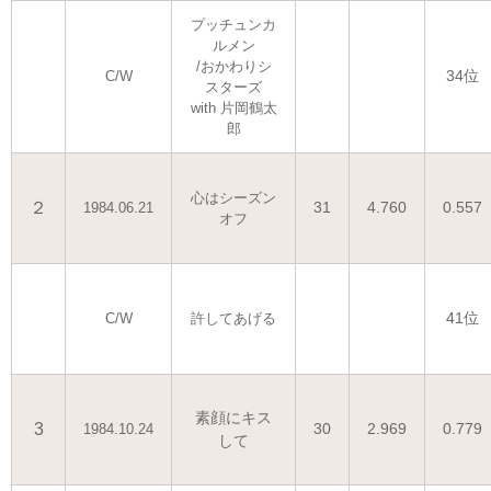
プッチュンカ
ルメン
/おかわりシ
34位
C/W
スターズ
with 片岡鶴太
郎
心はシーズン
２
31
4.760
0.557
1984.06.21
オフ
41位
C/W
許してあげる
素顔にキス
3
30
2.969
0.779
1984.10.24
して