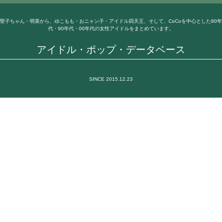
聖子ちゃん・明菜から、ゆこもも・おニャン子・アイドル四天王、そして、CoCoを中心とした80年
代・90年代・00年代の女性アイドルをまとめています。
アイドル・ポップ・データベース
SINCE 2015.12.23