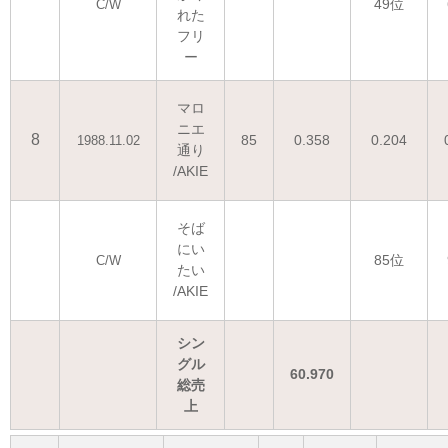
49位
C/W
れた
フリ
ー
マロ
ニエ
8
85
0.358
0.204
1988.11.02
通り
/AKIE
そば
にい
85位
C/W
たい
/AKIE
シン
グル
60.970
総売
上