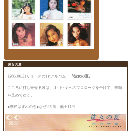
彼女の夏
1986.06.21リリースの1stアルバム
『彼女の夏』
こころに打ち寄せる波は、オ･ト･ナへのプロローグを告げて、季節
を染めてゆく。
●季節はずれの恋●なぜ?の嵐 他全11曲