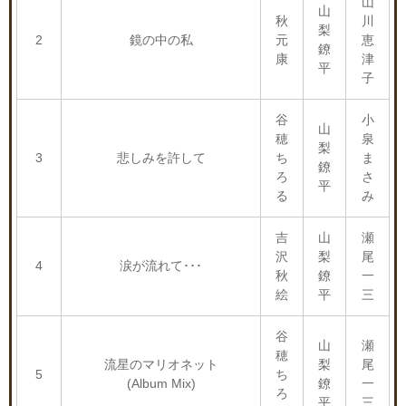
山
山
秋
川
梨
2
鏡の中の私
元
恵
鐐
康
津
平
子
谷
小
山
穂
泉
梨
3
悲しみを許して
ち
ま
鐐
ろ
さ
平
る
み
吉
山
瀬
沢
梨
尾
4
涙が流れて･･･
秋
鐐
一
絵
平
三
谷
山
瀬
穂
流星のマリオネット
梨
尾
5
ち
(Album Mix)
鐐
一
ろ
平
三