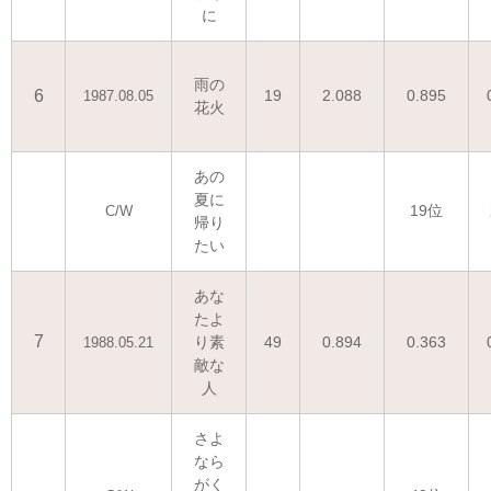
に
雨の
6
19
2.088
0.895
1987.08.05
花火
あの
夏に
19位
C/W
帰り
たい
あな
たよ
7
り素
49
0.894
0.363
1988.05.21
敵な
人
さよ
なら
がく