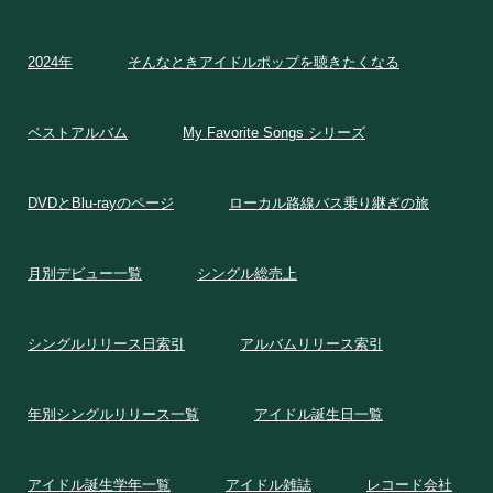
2024年
そんなときアイドルポップを聴きたくなる
ベストアルバム
My Favorite Songs シリーズ
DVDとBlu-rayのページ
ローカル路線バス乗り継ぎの旅
月別デビュー一覧
シングル総売上
シングルリリース日索引
アルバムリリース索引
年別シングルリリース一覧
アイドル誕生日一覧
アイドル誕生学年一覧
アイドル雑誌
レコード会社