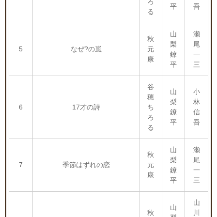
ろ
平
吾
る
山
瀬
秋
梨
尾
5
なぜ?の嵐
元
鐐
一
康
平
三
谷
山
小
穂
梨
林
6
17才の詩
ち
鐐
信
ろ
平
吾
る
山
瀬
秋
梨
尾
7
季節はずれの恋
元
鐐
一
康
平
三
山
山
秋
川