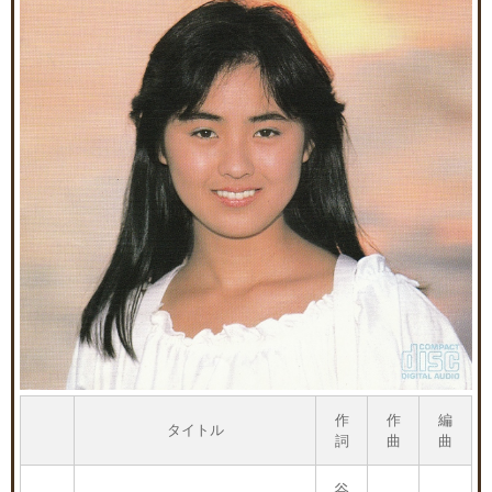
作
作
編
タイトル
詞
曲
曲
谷