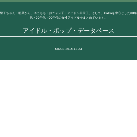
聖子ちゃん・明菜から、ゆこもも・おニャン子・アイドル四天王、そして、CoCoを中心とした80年
代・90年代・00年代の女性アイドルをまとめています。
アイドル・ポップ・データベース
SINCE 2015.12.23