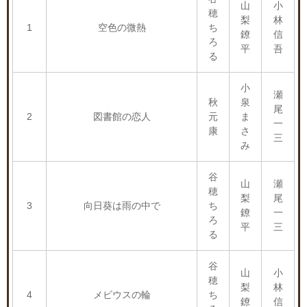
山
小
穂
梨
林
1
空色の微熱
ち
鐐
信
ろ
平
吾
る
小
瀬
秋
泉
尾
2
図書館の恋人
元
ま
一
康
さ
三
み
谷
山
瀬
穂
梨
尾
3
向日葵は雨の中で
ち
鐐
一
ろ
平
三
る
谷
山
小
穂
梨
林
4
メビウスの輪
ち
鐐
信