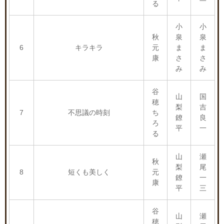
る
小
小
秋
泉
泉
6
キラキラ
元
ま
ま
康
さ
さ
み
み
谷
山
国
穂
梨
吉
7
不思議の時刻
ち
鐐
良
ろ
平
一
る
山
瀬
秋
梨
尾
8
短くも美しく
元
鐐
一
康
平
三
谷
山
瀬
穂