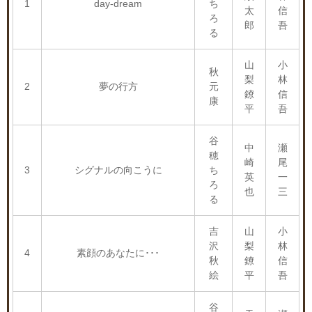
1
day-dream
ち
太
信
ろ
郎
吾
る
山
小
秋
梨
林
2
夢の行方
元
鐐
信
康
平
吾
谷
中
瀬
穂
崎
尾
3
シグナルの向こうに
ち
英
一
ろ
也
三
る
吉
山
小
沢
梨
林
4
素顔のあなたに･･･
秋
鐐
信
絵
平
吾
谷