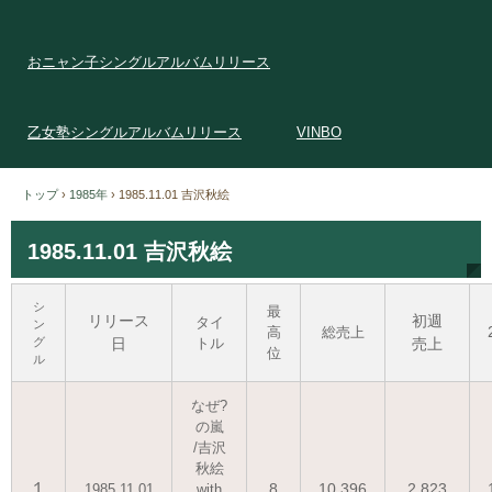
おニャン子シングルアルバムリリース
乙女塾シングルアルバムリリース
VINBO
トップ
›
1985年
›
1985.11.01 吉沢秋絵
1985.11.01 吉沢秋絵
シ
最
リリース
初週
タイ
ン
高
総売上
グ
日
トル
売上
位
ル
なぜ?
の嵐
/吉沢
秋絵
１
8
10.396
2.823
1985.11.01
with