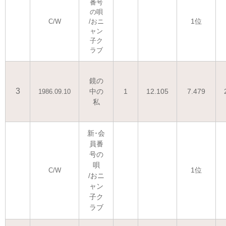
番号
の唄
1位
C/W
/おニ
ャン
子ク
ラブ
鏡の
3
中の
1
12.105
7.479
1986.09.10
私
新･会
員番
号の
唄
1位
C/W
/おニ
ャン
子ク
ラブ