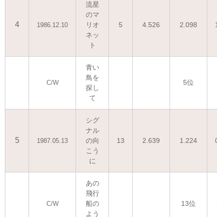
流星
のマ
4
リオ
5
4.526
2.098
1986.12.10
ネッ
ト
青い
鳥を
5位
C/W
探し
て
シグ
ナル
5
の向
13
2.639
1.224
1987.05.13
こう
に
あの
飛行
船の
13位
C/W
よう