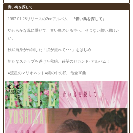
青い鳥を探して
1987.01.28リリースの2ndアルバム
『青い鳥を探して』
やわらかな風に乗せて、青い鳥のいる空へ、せつない想い届けた
い。
秋絵自身が作詞した「涙が流れて･･･」をはじめ、
新たなステップを遂げた秋絵、待望のセカンド･アルバム！
●流星のマリオネット●鏡の中の私…他全10曲