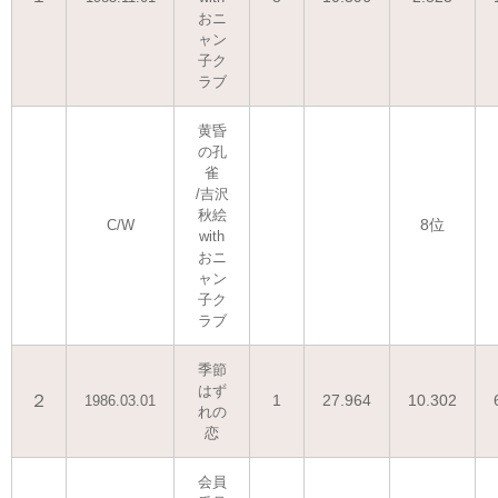
おニ
ャン
子ク
ラブ
黄昏
の孔
雀
/吉沢
秋絵
8位
C/W
with
おニ
ャン
子ク
ラブ
季節
はず
２
1
27.964
10.302
1986.03.01
れの
恋
会員