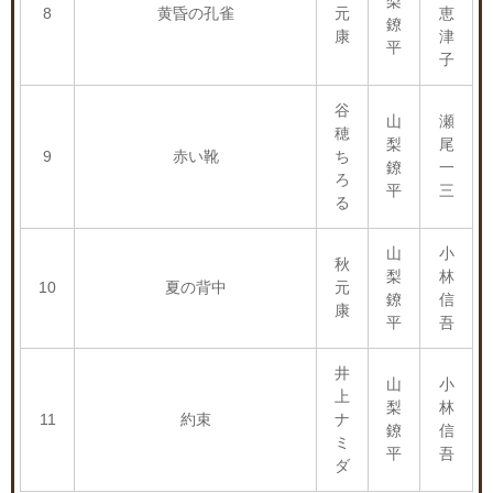
梨
8
黄昏の孔雀
元
恵
鐐
康
津
平
子
谷
山
瀬
穂
梨
尾
9
赤い靴
ち
鐐
一
ろ
平
三
る
山
小
秋
梨
林
10
夏の背中
元
鐐
信
康
平
吾
井
山
小
上
梨
林
11
約束
ナ
鐐
信
ミ
平
吾
ダ