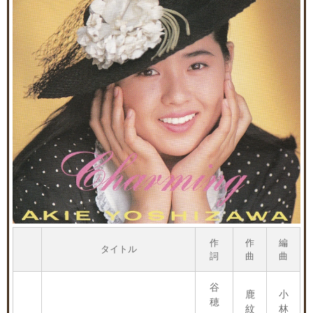
作
作
編
タイトル
詞
曲
曲
谷
鹿
小
穂
紋
林