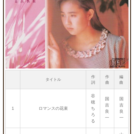
作
作
編
タイトル
詞
曲
曲
谷
国
国
穂
吉
吉
1
ロマンスの花束
ち
良
良
ろ
一
一
る