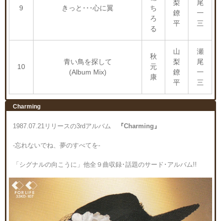
梨
尾
9
きっと･･･心に翼
ち
鐐
一
ろ
平
三
る
山
瀬
秋
青い鳥を探して
梨
尾
10
元
(Album Mix)
鐐
一
康
平
三
Charming
1987.07.21リリースの3rdアルバム
『Charming』
-忘れないでね、夢のすべてを-
「シグナルの向こうに」他全９曲収録･話題のサード･アルバム!!