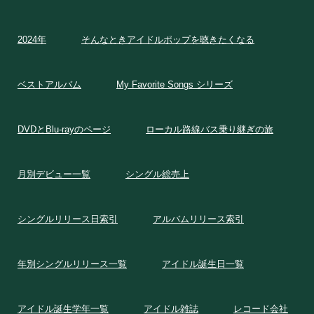
2024年
そんなときアイドルポップを聴きたくなる
ベストアルバム
My Favorite Songs シリーズ
DVDとBlu-rayのページ
ローカル路線バス乗り継ぎの旅
月別デビュー一覧
シングル総売上
シングルリリース日索引
アルバムリリース索引
年別シングルリリース一覧
アイドル誕生日一覧
アイドル誕生学年一覧
アイドル雑誌
レコード会社