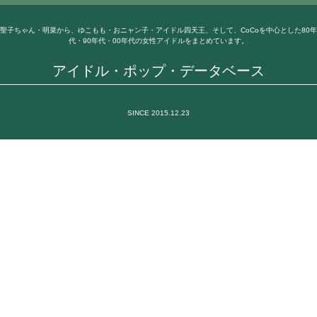
聖子ちゃん・明菜から、ゆこもも・おニャン子・アイドル四天王、そして、CoCoを中心とした80年
代・90年代・00年代の女性アイドルをまとめています。
アイドル・ポップ・データベース
SINCE 2015.12.23