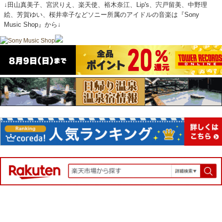
↓田山真美子、宮沢りえ、楽天使、裕木奈江、Lip's、宍戸留美、中野理
絵、芳賀ゆい、桜井幸子などソニー所属のアイドルの音楽は『Sony
Music Shop』から↓