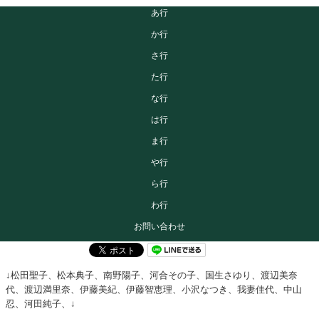
あ行
か行
さ行
た行
な行
は行
ま行
や行
ら行
わ行
お問い合わせ
↓松田聖子、松本典子、南野陽子、河合その子、国生さゆり、渡辺美奈
代、渡辺満里奈、伊藤美紀、伊藤智恵理、小沢なつき、我妻佳代、中山
忍、河田純子、↓