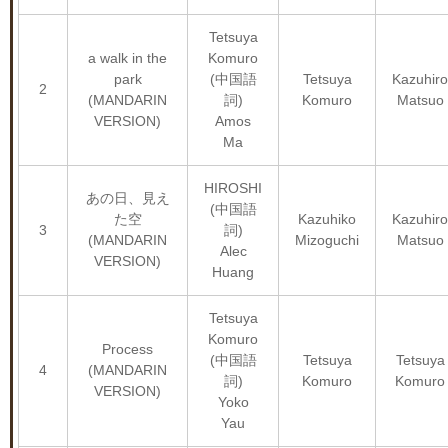
Tetsuya
a walk in the
Komuro
park
(中国語
Tetsuya
Kazuhiro
2
(MANDARIN
詞)
Komuro
Matsuo
VERSION)
Amos
Ma
HIROSHI
あの日、見え
(中国語
た空
Kazuhiko
Kazuhiro
3
詞)
(MANDARIN
Mizoguchi
Matsuo
Alec
VERSION)
Huang
Tetsuya
Komuro
Process
(中国語
Tetsuya
Tetsuya
4
(MANDARIN
詞)
Komuro
Komuro
VERSION)
Yoko
Yau