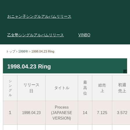
おニャン子シングルアルバムリリース
乙女塾シングルアルバムリリース
VINBO
トップ
›
1998年
›
1998.04.23 Ring
1998.04.23 Ring
シ
最
リリース
初週
総売
ン
タイトル
高
グ
日
上
売上
位
ル
Process
１
14
7.125
3.572
1998.04.23
(JAPANESE
VERSION)