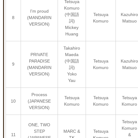
Tetsuya
Komuro
I'm proud
(中国語
Tetsuya
Kazuhiro
8
(MANDARIN
詞)
Komuro
Matsuo
VERSION)
Mickey
Huang
Takahiro
PRIVATE
Maeda
PARADISE
(中国語
Tetsuya
Kazuhiro
9
(MANDARIN
詞)
Komuro
Matsuo
VERSION)
Yoko
Yau
Process
Tetsuya
Tetsuya
Tetsuya
10
(JAPANESE
Komuro
Komuro
Komuro
VERSION)
Tetsuya
ONE, TWO
Komuro
STEP
MARC &
Tetsuya
11
&
(JAPANESE
TK
Komuro