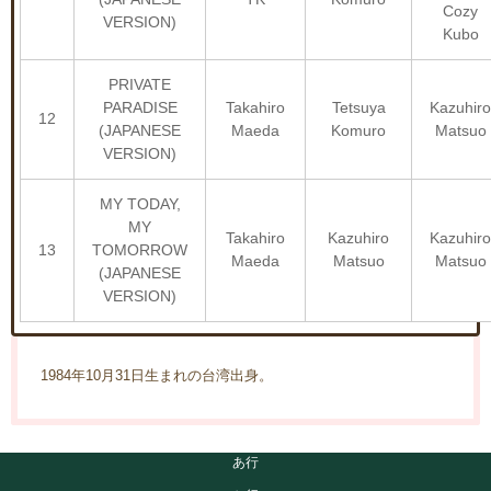
Cozy
VERSION)
Kubo
PRIVATE
PARADISE
Takahiro
Tetsuya
Kazuhiro
12
(JAPANESE
Maeda
Komuro
Matsuo
VERSION)
MY TODAY,
MY
Takahiro
Kazuhiro
Kazuhiro
13
TOMORROW
Maeda
Matsuo
Matsuo
(JAPANESE
VERSION)
1984年10月31日生まれの台湾出身。
あ行