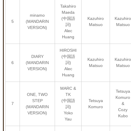
Takahiro
Maeda
minamo
(中国語
Kazuhiro
Kazuhiro
5
(MANDARIN
詞)
Matsuo
Matsuo
VERSION)
Alec
Huang
HIROSHI
DIARY
(中国語
Kazuhiro
Kazuhiro
6
(MANDARIN
詞)
Matsuo
Matsuo
VERSION)
Alec
Huang
MARC &
Tetsuya
ONE, TWO
TK
Komuro
STEP
(中国語
Tetsuya
7
&
(MANDARIN
詞)
Komuro
Cozy
VERSION)
Yoko
Kubo
Yau