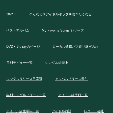
2024年
そんなときアイドルポップを聴きたくなる
ベストアルバム
My Favorite Songs シリーズ
DVDとBlu-rayのページ
ローカル路線バス乗り継ぎの旅
月別デビュー一覧
シングル総売上
シングルリリース日索引
アルバムリリース索引
年別シングルリリース一覧
アイドル誕生日一覧
アイドル誕生学年一覧
アイドル雑誌
レコード会社