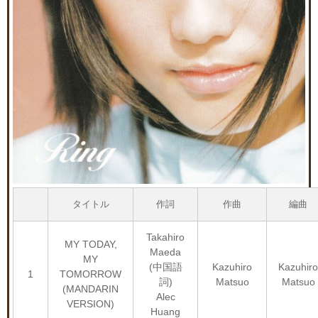
タイトル
作詞
作曲
編曲
Takahiro
MY TODAY,
Maeda
MY
(中国語
Kazuhiro
Kazuhiro
1
TOMORROW
詞)
Matsuo
Matsuo
(MANDARIN
Alec
VERSION)
Huang