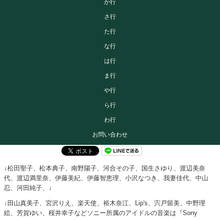
か行
さ行
た行
な行
は行
ま行
や行
ら行
わ行
お問い合わせ
↓松田聖子、松本典子、南野陽子、河合その子、国生さゆり、渡辺美奈
代、渡辺満里奈、伊藤美紀、伊藤智恵理、小沢なつき、我妻佳代、中山
忍、河田純子、↓
↓田山真美子、宮沢りえ、楽天使、裕木奈江、Lip's、宍戸留美、中野理
絵、芳賀ゆい、桜井幸子などソニー所属のアイドルの音楽は『Sony