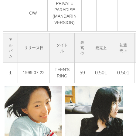
PRIVATE
PARADISE
C/W
(MANDARIN
VERSION)
ア
最
タイト
ル
初週
リリース日
高
総売上
バ
ル
売上
位
ム
TEEN'S
１
1999.07.22
59
0.501
0.501
RING