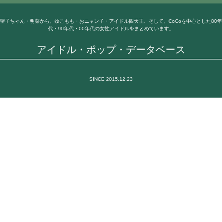
聖子ちゃん・明菜から、ゆこもも・おニャン子・アイドル四天王、そして、CoCoを中心とした80年
代・90年代・00年代の女性アイドルをまとめています。
アイドル・ポップ・データベース
SINCE 2015.12.23