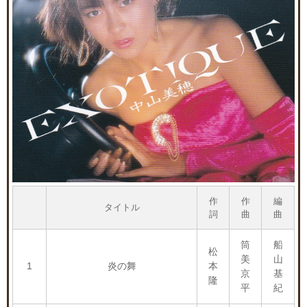
作
作
編
タイトル
詞
曲
曲
筒
船
松
美
山
1
炎の舞
本
京
基
隆
平
紀