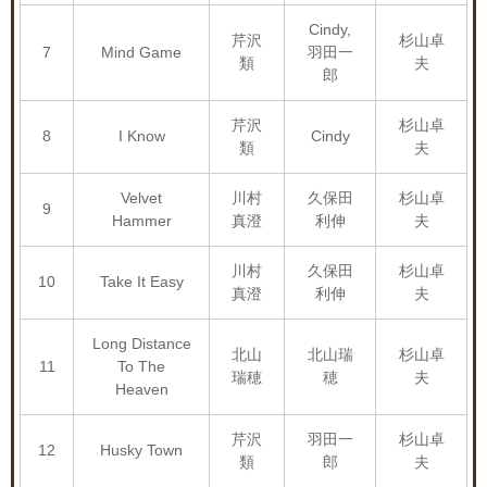
Cindy,
芹沢
杉山卓
7
Mind Game
羽田一
類
夫
郎
芹沢
杉山卓
8
I Know
Cindy
類
夫
Velvet
川村
久保田
杉山卓
9
Hammer
真澄
利伸
夫
川村
久保田
杉山卓
10
Take It Easy
真澄
利伸
夫
Long Distance
北山
北山瑞
杉山卓
11
To The
瑞穂
穂
夫
Heaven
芹沢
羽田一
杉山卓
12
Husky Town
類
郎
夫