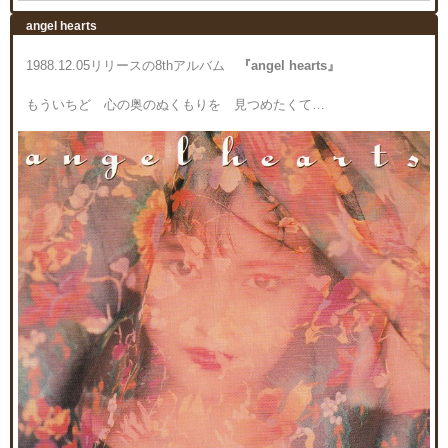
angel hearts
1988.12.05リリースの8thアルバム
『angel hearts』
もういちど 心の奥のぬくもりを 見つめたくて…