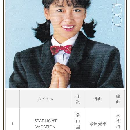
作
編
タイトル
作曲
詞
曲
森
大
STARLIGHT
由
谷
1
萩田光雄
VACATION
里
和