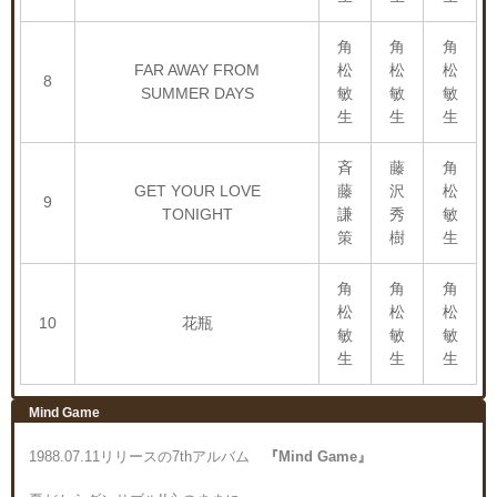
角
角
角
FAR AWAY FROM
松
松
松
8
SUMMER DAYS
敏
敏
敏
生
生
生
斉
藤
角
GET YOUR LOVE
藤
沢
松
9
TONIGHT
謙
秀
敏
策
樹
生
角
角
角
松
松
松
10
花瓶
敏
敏
敏
生
生
生
Mind Game
1988.07.11リリースの7thアルバム
『Mind Game』