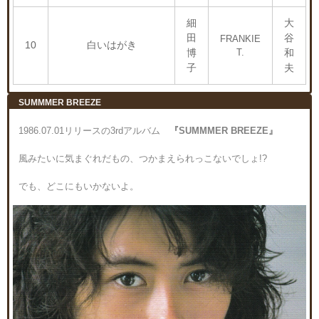
細
大
田
谷
FRANKIE
10
白いはがき
博
T.
和
子
夫
SUMMMER BREEZE
1986.07.01リリースの3rdアルバム
『SUMMMER BREEZE』
風みたいに気まぐれだもの、つかまえられっこないでしょ!?
でも、どこにもいかないよ。