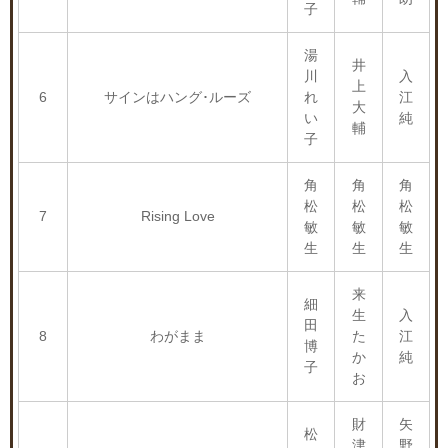
子
湯
井
川
入
上
6
サインはハング･ルーズ
れ
江
大
い
純
輔
子
角
角
角
松
松
松
7
Rising Love
敏
敏
敏
生
生
生
来
細
生
入
田
8
わがまま
た
江
博
か
純
子
お
財
矢
松
津
野