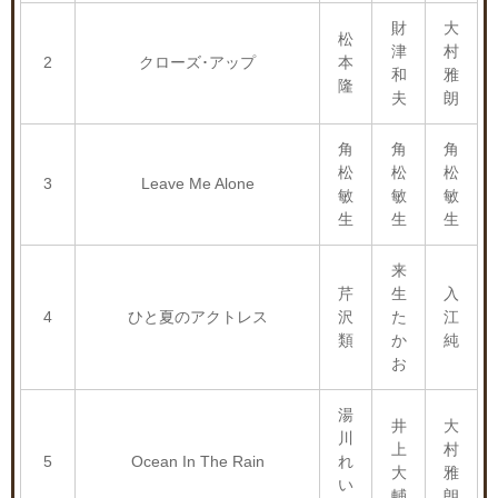
財
大
松
津
村
2
クローズ･アップ
本
和
雅
隆
夫
朗
角
角
角
松
松
松
3
Leave Me Alone
敏
敏
敏
生
生
生
来
芹
生
入
4
ひと夏のアクトレス
沢
た
江
類
か
純
お
湯
井
大
川
上
村
5
Ocean In The Rain
れ
大
雅
い
輔
朗