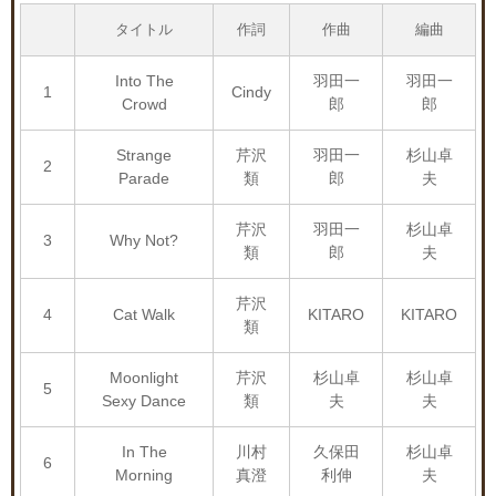
タイトル
作詞
作曲
編曲
Into The
羽田一
羽田一
1
Cindy
Crowd
郎
郎
Strange
芹沢
羽田一
杉山卓
2
Parade
類
郎
夫
芹沢
羽田一
杉山卓
3
Why Not?
類
郎
夫
芹沢
4
Cat Walk
KITARO
KITARO
類
Moonlight
芹沢
杉山卓
杉山卓
5
Sexy Dance
類
夫
夫
In The
川村
久保田
杉山卓
6
Morning
真澄
利伸
夫