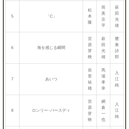
筒
萩
松
美
田
5
「C」
本
京
光
隆
平
雄
宮
萩
鷺
原
田
巣
6
海を感じる瞬間
芽
光
詩
映
雄
郎
岩
馬
入
里
場
7
あいつ
江
祐
孝
純
穂
幸
宮
網
入
原
倉
8
ロンリー･バースディ
江
芽
一
純
映
也