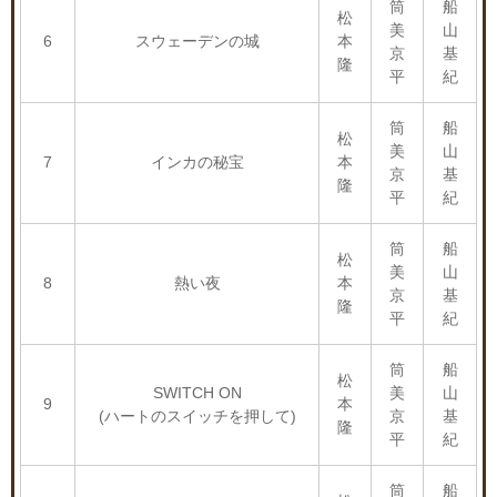
筒
船
松
美
山
6
スウェーデンの城
本
京
基
隆
平
紀
筒
船
松
美
山
7
インカの秘宝
本
京
基
隆
平
紀
筒
船
松
美
山
8
熱い夜
本
京
基
隆
平
紀
筒
船
松
SWITCH ON
美
山
9
本
(ハートのスイッチを押して)
京
基
隆
平
紀
筒
船