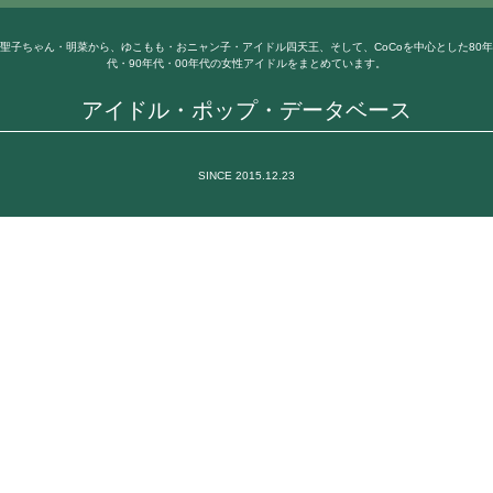
聖子ちゃん・明菜から、ゆこもも・おニャン子・アイドル四天王、そして、CoCoを中心とした80年
代・90年代・00年代の女性アイドルをまとめています。
アイドル・ポップ・データベース
SINCE 2015.12.23