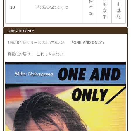
松
美
山
10
時の流れのように
本
京
基
隆
平
紀
ONE AND ONLY
1987.07.15リリースの5thアルバム
『ONE AND ONLY』
真夏にお届け!! これっきゃない！