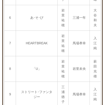
岩
大
里
谷
6
あ･そ･び
三浦一年
祐
和
穂
夫
岩
入
里
7
HEARTBREAK
馬場孝幸
江
祐
純
穂
岩
萩
里
田
8
「U」
岩里未央
祐
光
穂
雄
三
入
ストリート･ファンタ
浦
9
馬場孝幸
江
ジー
徳
純
子