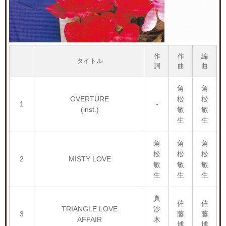
作
作
編
タイトル
詞
曲
曲
角
角
OVERTURE
松
松
1
-
(inst.)
敏
敏
生
生
角
角
角
松
松
松
2
MISTY LOVE
敏
敏
敏
生
生
生
真
佐
佐
TRIANGLE LOVE
沙
3
藤
藤
AFFAIR
木
博
博