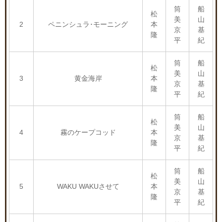
筒
船
松
美
山
2
ペニンシュラ･モーニング
本
京
基
隆
平
紀
筒
船
松
美
山
3
黄金海岸
本
京
基
隆
平
紀
筒
船
松
美
山
4
霧のケープコッド
本
京
基
隆
平
紀
筒
船
松
美
山
5
WAKU WAKUさせて
本
京
基
隆
平
紀