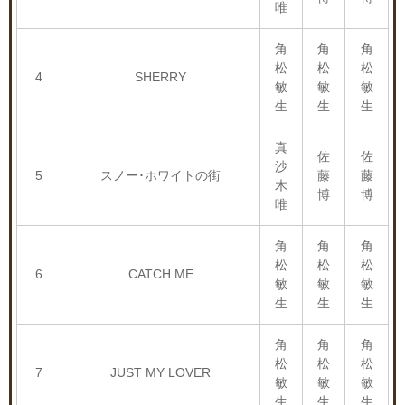
唯
角
角
角
松
松
松
4
SHERRY
敏
敏
敏
生
生
生
真
佐
佐
沙
5
スノー･ホワイトの街
藤
藤
木
博
博
唯
角
角
角
松
松
松
6
CATCH ME
敏
敏
敏
生
生
生
角
角
角
松
松
松
7
JUST MY LOVER
敏
敏
敏
生
生
生