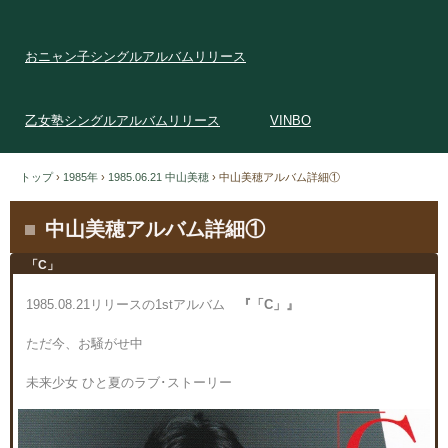
おニャン子シングルアルバムリリース
乙女塾シングルアルバムリリース
VINBO
トップ
›
1985年
›
1985.06.21 中山美穂
›
中山美穂アルバム詳細①
中山美穂アルバム詳細①
「C」
1985.08.21リリースの1stアルバム
『「C」』
ただ今、お騒がせ中
未来少女 ひと夏のラブ･ストーリー