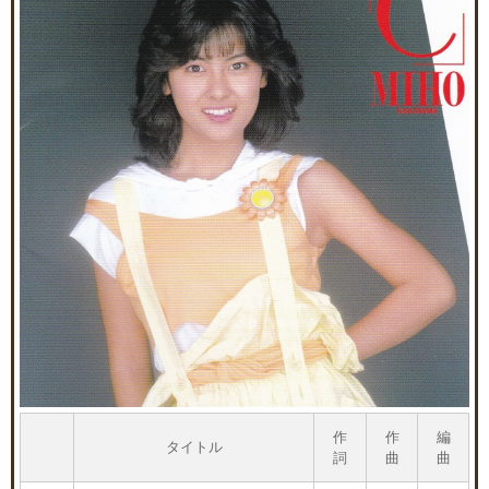
作
作
編
タイトル
詞
曲
曲