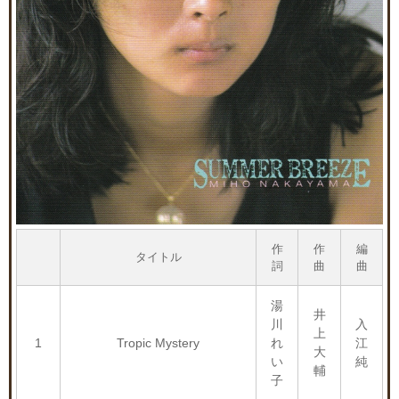
作
作
編
タイトル
詞
曲
曲
湯
井
川
入
上
1
Tropic Mystery
れ
江
大
い
純
輔
子