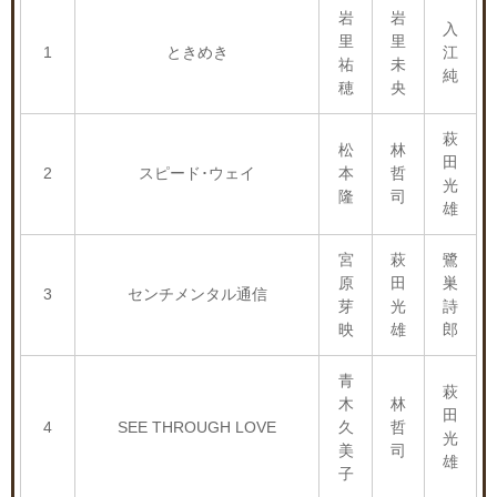
岩
岩
入
里
里
1
ときめき
江
祐
未
純
穂
央
萩
松
林
田
2
スピード･ウェイ
本
哲
光
隆
司
雄
宮
萩
鷺
原
田
巣
3
センチメンタル通信
芽
光
詩
映
雄
郎
青
萩
木
林
田
4
SEE THROUGH LOVE
久
哲
光
美
司
雄
子