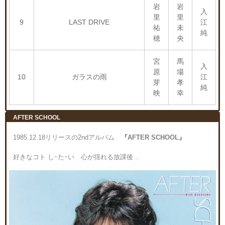
岩
岩
入
里
里
9
LAST DRIVE
江
祐
未
純
穂
央
宮
馬
入
原
場
10
ガラスの雨
江
芽
孝
純
映
幸
AFTER SCHOOL
1985.12.18リリースの2ndアルバム
『AFTER SCHOOL』
好きなコト し･た･い 心が揺れる放課後…