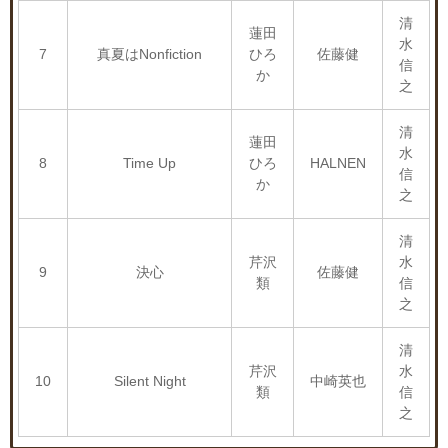
清
蓮田
水
7
真夏はNonfiction
ひろ
佐藤健
信
か
之
清
蓮田
水
8
Time Up
ひろ
HALNEN
信
か
之
清
芹沢
水
9
決心
佐藤健
類
信
之
清
芹沢
水
10
Silent Night
中崎英也
類
信
之