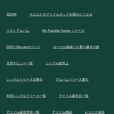
2024年
そんなときアイドルポップを聴きたくなる
ベストアルバム
My Favorite Songs シリーズ
DVDとBlu-rayのページ
ローカル路線バス乗り継ぎの旅
月別デビュー一覧
シングル総売上
シングルリリース日索引
アルバムリリース索引
年別シングルリリース一覧
アイドル誕生日一覧
アイドル誕生学年一覧
アイドル雑誌
レコード会社