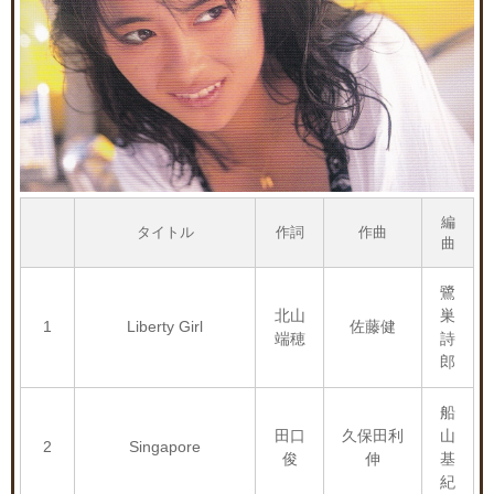
編
タイトル
作詞
作曲
曲
鷺
北山
巣
1
Liberty Girl
佐藤健
端穂
詩
郎
船
田口
久保田利
山
2
Singapore
俊
伸
基
紀