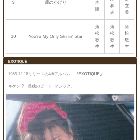
9
瞳のかげり
本
和
立
隆
夫
美
角
角
角
松
松
松
10
You're My Only Shinin' Star
敏
敏
敏
生
生
生
EXOTIQUE
1986.12.18リリースの4thアルバム
『EXOTIQUE』
キケン!? 美穂のビート･マジック。