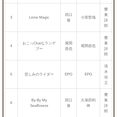
鷺
田口
巣
3
Linne Magic
小室哲哉
俊
詩
郎
鷺
おこっChaiなランデ
尾関
巣
4
尾関昌也
ブー
昌也
詩
郎
清
水
5
悲しみのライダー
EPO
EPO
信
之
鷺
By-By My
田口
久保田利
巣
6
SeaBreeze
俊
伸
詩
郎