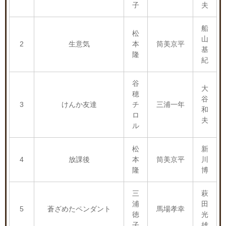
子
夫
船
松
山
2
生意気
本
筒美京平
基
隆
紀
谷
大
穂
谷
3
けんか友達
チ
三浦一年
和
ロ
夫
ル
松
新
4
放課後
本
筒美京平
川
隆
博
三
萩
浦
田
5
蒼ざめたペンダント
馬場孝幸
徳
光
子
雄