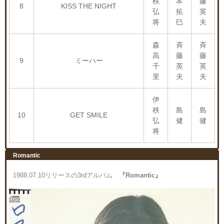
秩
本
藤
8
KISS THE NIGHT
弘
拓
英
将
巳
夫
森
斉
斉
高
藤
藤
9
ミーハー
千
英
英
里
夫
夫
伊
秩
島
島
10
GET SMILE
弘
健
健
将
Romantic
1988.07.10リリースの3rdアルバム
『Romantic』