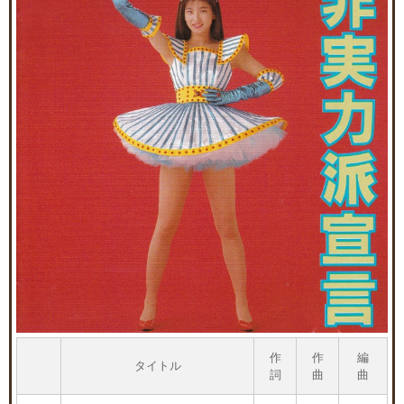
作
作
編
タイトル
詞
曲
曲