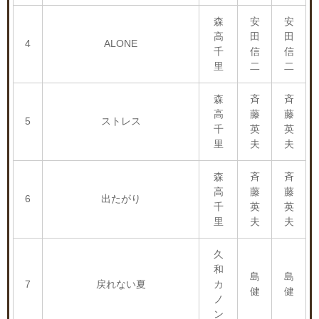
森
安
安
高
田
田
4
ALONE
千
信
信
里
二
二
森
斉
斉
高
藤
藤
5
ストレス
千
英
英
里
夫
夫
森
斉
斉
高
藤
藤
6
出たがり
千
英
英
里
夫
夫
久
和
島
島
7
戻れない夏
カ
健
健
ノ
ン