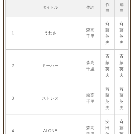
作
編
タイトル
作詞
曲
曲
斉
斉
森高
藤
藤
1
うわさ
千里
英
英
夫
夫
斉
斉
森高
藤
藤
2
ミーハー
千里
英
英
夫
夫
斉
斉
森高
藤
藤
3
ストレス
千里
英
英
夫
夫
安
斉
森高
田
藤
4
ALONE