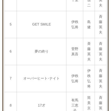
千里
信
英
二
夫
斉
伊秩
島
藤
5
GET SMILE
弘将
健
英
夫
斉
斉
菅野
藤
藤
6
夢の終り
真吾
英
英
夫
夫
伊
斉
伊秩
秩
藤
7
オーバーヒート･ナイト
弘将
弘
英
将
夫
筒
斉
有馬
美
藤
8
17才
三恵
京
英
子