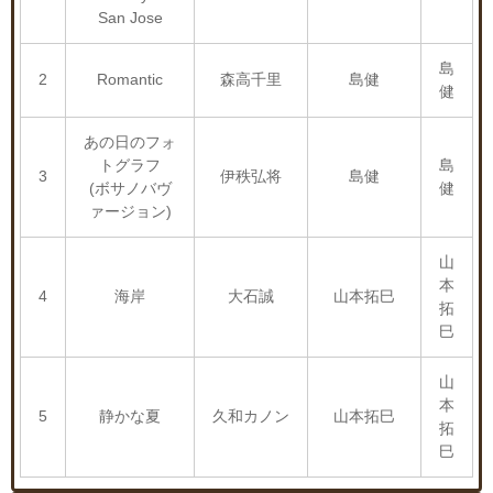
San Jose
島
2
Romantic
森高千里
島健
健
あの日のフォ
トグラフ
島
3
伊秩弘将
島健
(ボサノバヴ
健
ァージョン)
山
本
4
海岸
大石誠
山本拓巳
拓
巳
山
本
5
静かな夏
久和カノン
山本拓巳
拓
巳