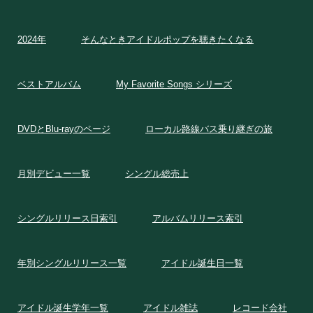
2024年
そんなときアイドルポップを聴きたくなる
ベストアルバム
My Favorite Songs シリーズ
DVDとBlu-rayのページ
ローカル路線バス乗り継ぎの旅
月別デビュー一覧
シングル総売上
シングルリリース日索引
アルバムリリース索引
年別シングルリリース一覧
アイドル誕生日一覧
アイドル誕生学年一覧
アイドル雑誌
レコード会社