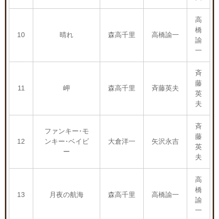
高
橋
10
晴れ
森高千里
高橋諭一
諭
一
斉
藤
11
岬
森高千里
斉藤英夫
英
夫
斉
ファンキー･モ
藤
12
ンキー･ベイビ
大倉洋一
矢沢永吉
英
ー
夫
高
橋
13
月夜の航海
森高千里
高橋諭一
諭
一