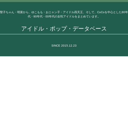
聖子ちゃん・明菜から、ゆこもも・おニャン子・アイドル四天王、そして、CoCoを中心とした80年
代・90年代・00年代の女性アイドルをまとめています。
アイドル・ポップ・データベース
SINCE 2015.12.23