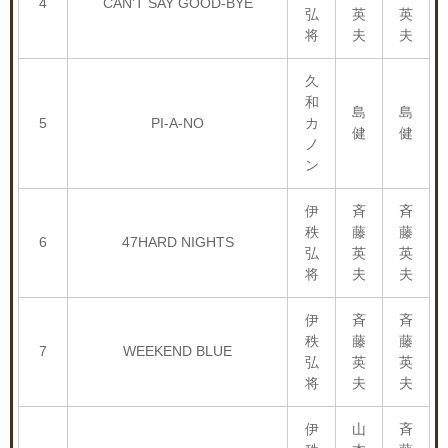
4
CAN'T SAY GOOD-BYE
弘
英
英
将
夫
夫
久
和
島
島
5
PI-A-NO
カ
健
健
ノ
ン
伊
斉
斉
秩
藤
藤
6
47HARD NIGHTS
弘
英
英
将
夫
夫
伊
斉
斉
秩
藤
藤
7
WEEKEND BLUE
弘
英
英
将
夫
夫
伊
山
斉