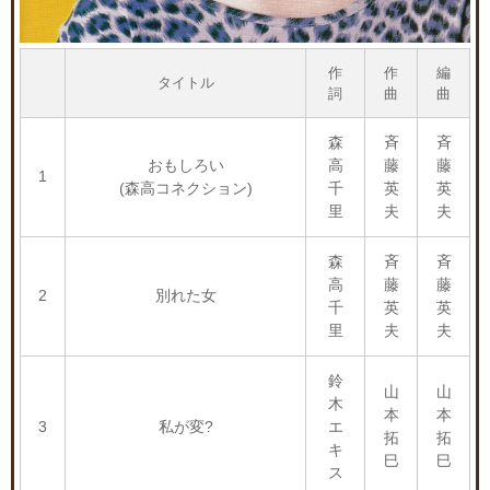
作
作
編
タイトル
詞
曲
曲
森
斉
斉
おもしろい
高
藤
藤
1
(森高コネクション)
千
英
英
里
夫
夫
森
斉
斉
高
藤
藤
2
別れた女
千
英
英
里
夫
夫
鈴
山
山
木
本
本
3
私が変?
エ
拓
拓
キ
巳
巳
ス