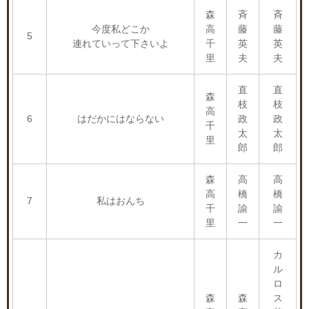
森
斉
斉
今度私どこか
高
藤
藤
5
連れていって下さいよ
千
英
英
里
夫
夫
直
直
森
枝
枝
高
6
はだかにはならない
政
政
千
太
太
里
郎
郎
森
高
高
高
橋
橋
7
私はおんち
千
諭
諭
里
一
一
カ
ル
ロ
森
森
ス