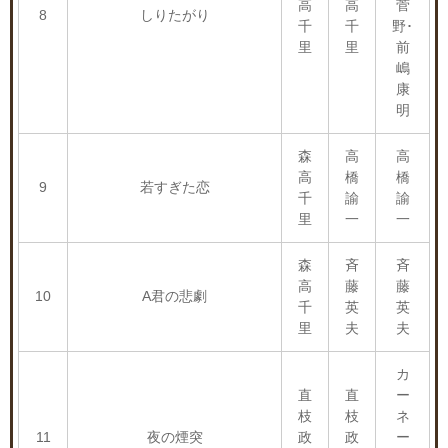
高
高
菅
8
しりたがり
千
千
野･
里
里
前
嶋
康
明
森
高
高
高
橋
橋
9
若すぎた恋
千
諭
諭
里
一
一
森
斉
斉
高
藤
藤
10
A君の悲劇
千
英
英
里
夫
夫
カ
直
直
ー
枝
枝
ネ
11
夜の煙突
政
政
ー