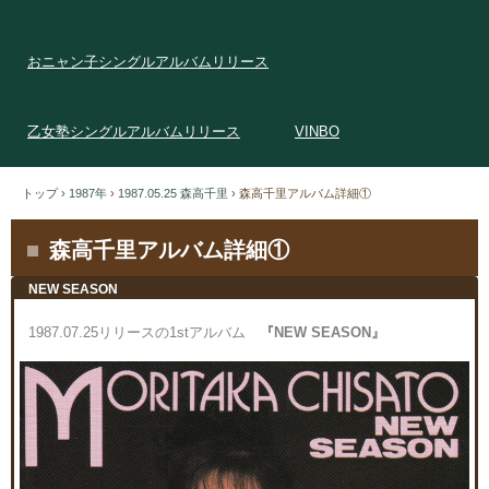
おニャン子シングルアルバムリリース
乙女塾シングルアルバムリリース
VINBO
トップ
›
1987年
›
1987.05.25 森高千里
›
森高千里アルバム詳細①
森高千里アルバム詳細①
NEW SEASON
1987.07.25リリースの1stアルバム
『NEW SEASON』