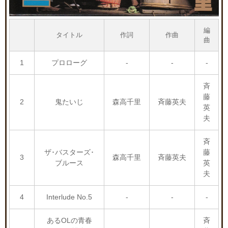
編
タイトル
作詞
作曲
曲
1
プロローグ
-
-
-
斉
藤
2
鬼たいじ
森高千里
斉藤英夫
英
夫
斉
ザ･バスターズ･
藤
3
森高千里
斉藤英夫
ブルース
英
夫
4
Interlude No.5
-
-
-
あるOLの青春
斉