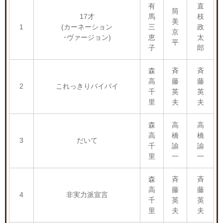
有
直
筒
17才
馬
枝
美
1
(カーネーション
三
政
京
･ヴァージョン)
恵
太
平
子
郎
森
斉
斉
高
藤
藤
2
これっきりバイバイ
千
英
英
里
夫
夫
森
高
高
高
橋
橋
3
だいて
千
諭
諭
里
一
一
森
斉
斉
高
藤
藤
4
非実力派宣言
千
英
英
里
夫
夫