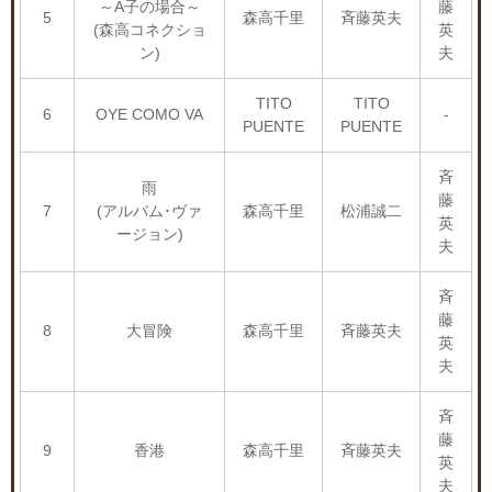
～A子の場合～
藤
5
森高千里
斉藤英夫
(森高コネクショ
英
ン)
夫
TITO
TITO
6
OYE COMO VA
-
PUENTE
PUENTE
斉
雨
藤
7
(アルバム･ヴァ
森高千里
松浦誠二
英
ージョン)
夫
斉
藤
8
大冒険
森高千里
斉藤英夫
英
夫
斉
藤
9
香港
森高千里
斉藤英夫
英
夫