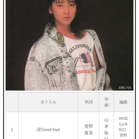
作
タイトル
作詞
編曲
曲
WISE
山
(山本
菅野
本
1
涙Good-bye
拓巳･
真吾
拓
菅野