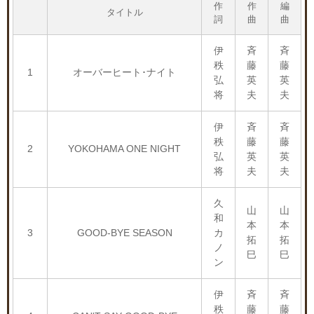
作
作
編
タイトル
詞
曲
曲
伊
斉
斉
秩
藤
藤
1
オーバーヒート･ナイト
弘
英
英
将
夫
夫
伊
斉
斉
秩
藤
藤
2
YOKOHAMA ONE NIGHT
弘
英
英
将
夫
夫
久
山
山
和
本
本
3
GOOD-BYE SEASON
カ
拓
拓
ノ
巳
巳
ン
伊
斉
斉
秩
藤
藤