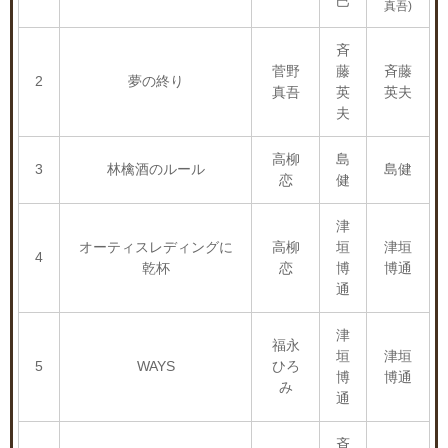
巳
真吾)
斉
菅野
藤
斉藤
2
夢の終り
真吾
英
英夫
夫
高柳
島
3
林檎酒のルール
島健
恋
健
津
オーティスレディングに
高柳
垣
津垣
4
乾杯
恋
博
博通
通
津
福永
垣
津垣
5
WAYS
ひろ
博
博通
み
通
斉