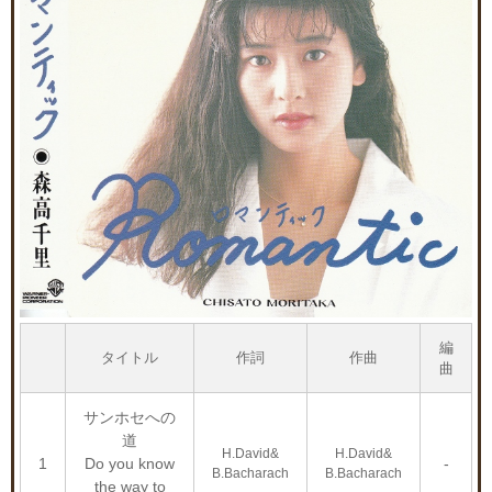
編
タイトル
作詞
作曲
曲
サンホセへの
道
H.David&
H.David&
1
Do you know
-
B.Bacharach
B.Bacharach
the way to