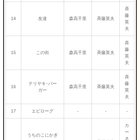
斉
藤
14
友達
森高千里
斉藤英夫
英
夫
斉
藤
15
この街
森高千里
斉藤英夫
英
夫
斉
テリヤキ･バー
藤
16
森高千里
斉藤英夫
ガー
英
夫
17
エピローグ
-
-
-
カ
ー
うちのこにかぎ
ネ