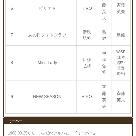
藤
斉藤
6
ピリオド
HIRO
英
英夫
夫
伊秩
島
7
あの日フォトグラフ
島健
弘将
健
WISE
伊
(山本
伊秩
秩
8
Miss Lady
拓巳･
弘将
弘
菅野
将
真吾)
斉
藤
斉藤
9
NEW SEASON
HIRO
英
英夫
夫
ミーハー
1988.03.25リリースの2ndアルバム
『ミーハー』