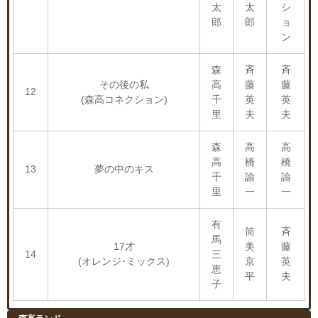
太
太
シ
郎
郎
ョ
ン
森
斉
斉
その後の私
高
藤
藤
12
(森高コネクション)
千
英
英
里
夫
夫
森
高
高
高
橋
橋
13
夢の中のキス
千
諭
諭
里
一
一
有
筒
斉
馬
17才
美
藤
14
三
(オレンジ･ミックス)
京
英
恵
平
夫
子