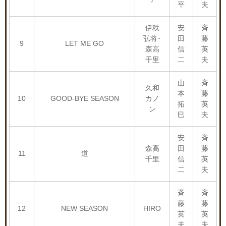
平
夫
伊秩
安
斉
弘将･
田
藤
9
LET ME GO
森高
信
英
千里
二
夫
山
斉
久和
本
藤
10
GOOD-BYE SEASON
カノ
拓
英
ン
巳
夫
安
斉
森高
田
藤
11
道
千里
信
英
二
夫
斉
斉
藤
藤
12
NEW SEASON
HIRO
英
英
夫
夫