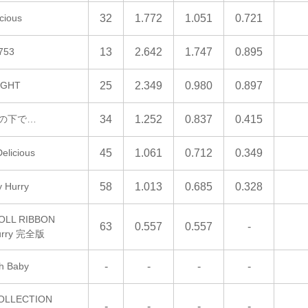
icious
32
1.772
1.051
0.721
753
13
2.642
1.747
0.895
IGHT
25
2.349
0.980
0.897
の下で…
34
1.252
0.837
0.415
elicious
45
1.061
0.712
0.349
y Hurry
58
1.013
0.685
0.328
OLL RIBBON
63
0.557
0.557
-
urry 完全版
h Baby
-
-
-
-
OLLECTION
-
-
-
-