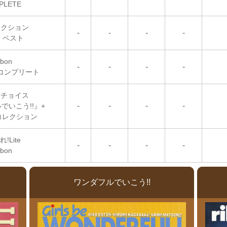
PLETE
!クション
-
-
-
-
on ベスト
bbon
-
-
-
-
S コンプリート
!チョイス
-
-
-
-
でいこう!!』+
コレクション
!Lite
-
-
-
-
bbon
ワンダフルでいこう!!