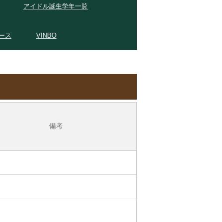
アイドル誕生学年一覧
ース
VINBO
備考