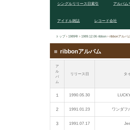
シングルリリース日索引
アルバム
アイドル雑誌
レコード会社
トップ
›
1989年
›
1989.12.06 ribbon
›
ribbonアルバ
ribbonアルバム
ア
ル
リリース日
タ
バ
ム
１
1990.05.30
LUCKY
2
1991.01.23
ワンダフル
3
1991.07.17
Je