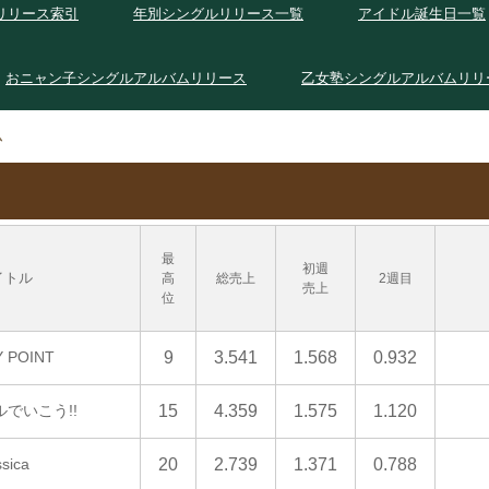
リリース索引
年別シングルリリース一覧
アイドル誕生日一覧
おニャン子シングルアルバムリリース
乙女塾シングルアルバムリリ
ム
最
初週
イトル
高
総売上
2週目
売上
位
 POINT
9
3.541
1.568
0.932
でいこう!!
15
4.359
1.575
1.120
ssica
20
2.739
1.371
0.788