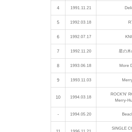
4
1991.11.21
Del
5
1992.03.18
R
6
1992.07.17
KN
7
1992.11.20
星の木
8
1993.06.18
More D
9
1993.11.03
Merr
ROCK'N' R
10
1994.03.18
Merry-H
-
1994.05.20
Beac
SINGLE C
11
1996.11.21