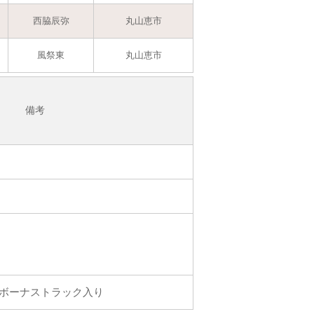
西脇辰弥
丸山恵市
風祭東
丸山恵市
備考
のボーナストラック入り