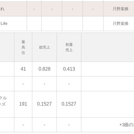
なれ
-
-
-
-
只野菜摘
Life
只野菜摘
最
初週
高
総売上
売上
位
41
0.828
0.413
-
-
-
クル
191
0.1527
0.1527
ーズ
-
-
-
+3曲