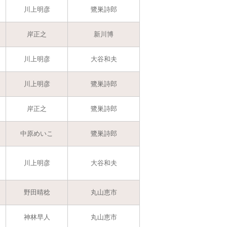
川上明彦
鷺巣詩郎
岸正之
新川博
川上明彦
大谷和夫
川上明彦
鷺巣詩郎
岸正之
鷺巣詩郎
中原めいこ
鷺巣詩郎
川上明彦
大谷和夫
野田晴稔
丸山恵市
神林早人
丸山恵市