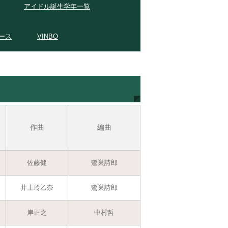
アイドル誕生学年一覧
ース
VINBO
作曲
編曲
佐藤健
鷺巣詩郎
井上玲乙奈
鷺巣詩郎
岸正之
中村哲