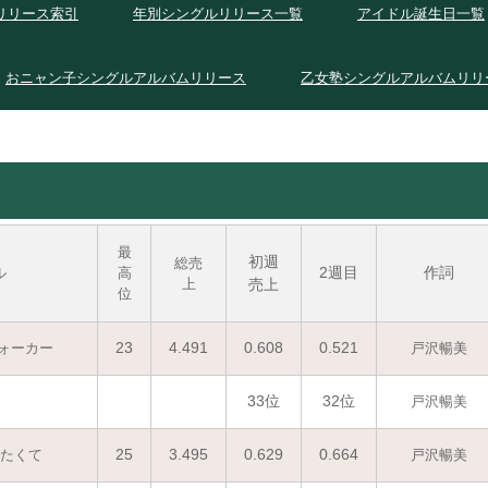
リリース索引
年別シングルリリース一覧
アイドル誕生日一覧
おニャン子シングルアルバムリリース
乙女塾シングルアルバムリリ
最
初週
総売
2週目
作詞
ル
高
上
売上
位
23
4.491
0.608
0.521
ォーカー
戸沢暢美
33位
32位
戸沢暢美
25
3.495
0.629
0.664
たくて
戸沢暢美