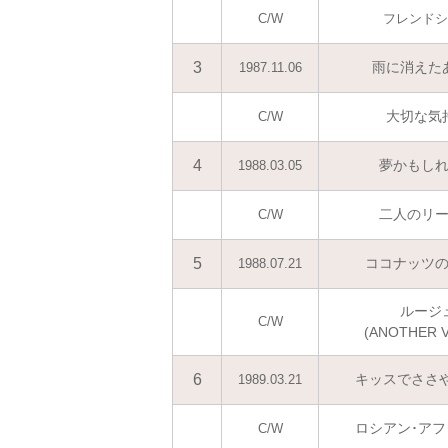
C/W
フレンドシ
3
雨に消えた
1987.11.06
大切な気
C/W
4
夢かもし
1988.03.05
二人のリ
C/W
5
ココナッツ
1988.07.21
ルージ
C/W
(ANOTHER Ve
6
キッスでささや
1989.03.21
ロシアン･ア
C/W