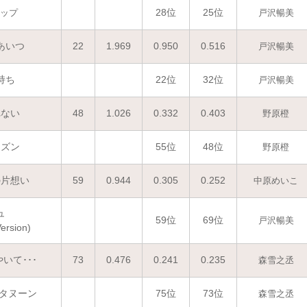
28位
25位
ップ
戸沢暢美
あいつ
22
1.969
0.950
0.516
戸沢暢美
持ち
22位
32位
戸沢暢美
れない
48
1.026
0.332
0.403
野原橙
ーズン
55位
48位
野原橙
の片想い
59
0.944
0.305
0.252
中原めいこ
ュ
59位
69位
戸沢暢美
rsion)
いて･･･
73
0.476
0.241
0.235
森雪之丞
フタヌーン
75位
73位
森雪之丞