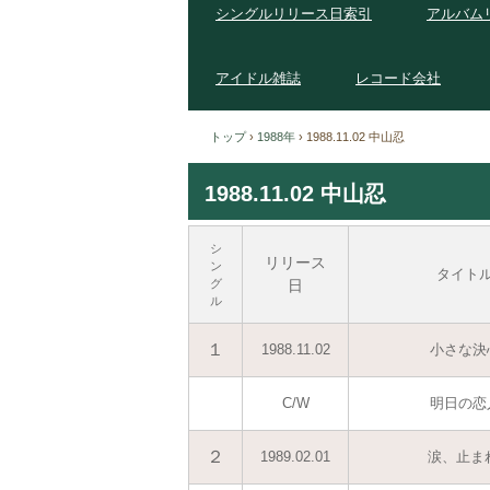
シングルリリース日索引
アルバム
アイドル雑誌
レコード会社
トップ
›
1988年
›
1988.11.02 中山忍
1988.11.02 中山忍
シ
リリース
ン
タイト
グ
日
ル
１
1988.11.02
小さな決
C/W
明日の恋
２
1989.02.01
涙、止まれ