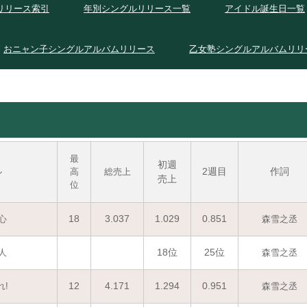
リリース索引
年別シングルリリース一覧
アイドル誕生日一覧
おニャン子シングルアルバムリリース
乙女塾シングルアルバムリリ
最
初週
2週目
作詞
ル
高
総売上
売上
位
18
3.037
1.029
0.851
心
森雪之丞
18位
25位
人
森雪之丞
12
4.171
1.294
0.951
!
森雪之丞