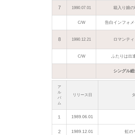
7
箱入り娘の
1990.07.01
告白インフォメ
C/W
8
ロマンティ
1990.12.21
ふたりは出
C/W
シングル総
ア
ル
リリース日
バ
ム
１
1989.06.01
2
1989.12.01
虹の