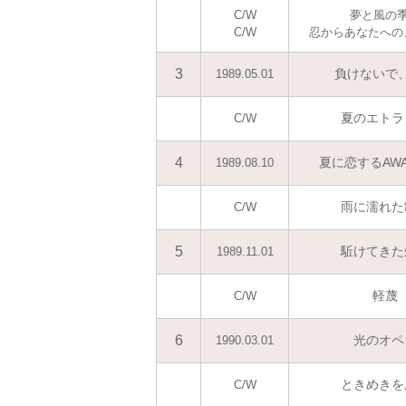
C/W
夢と風の
C/W
忍からあなたへの
3
負けないで
1989.05.01
夏のエトラ
C/W
4
夏に恋するAWA
1989.08.10
雨に濡れた
C/W
5
駈けてきた
1989.11.01
軽蔑
C/W
6
光のオペ
1990.03.01
ときめきを
C/W