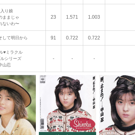
箱入り娘
23
1.571
1.003
のままじゃ
れないわ〜
そして明日から
91
0.722
0.722
ル♥ミラクル
-
-
-
ブルシリーズ
中山忍