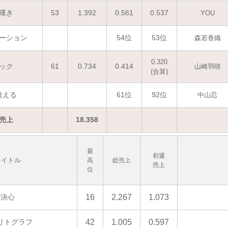
嘆き
53
1.392
0.561
0.537
YOU
ーション
54位
53位
森若香織
0.320
ック
61
0.734
0.414
山崎羽咲
(合算)
逢える
61位
92位
中山忍
売上
18.358
最
初週
タイトル
高
総売上
売上
位
決心
16
2.267
1.073
リトグラフ
42
1.005
0.597