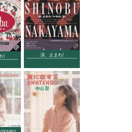
涙、止まれ!
れ!
TENBO