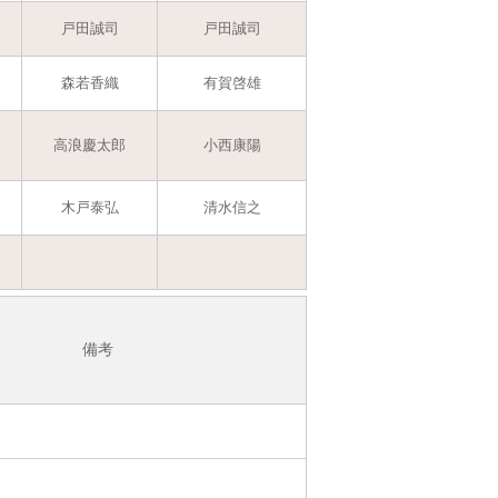
戸田誠司
戸田誠司
森若香織
有賀啓雄
高浪慶太郎
小西康陽
木戸泰弘
清水信之
備考