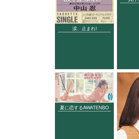
涙、止まれ!
夏に恋するAWATENBO