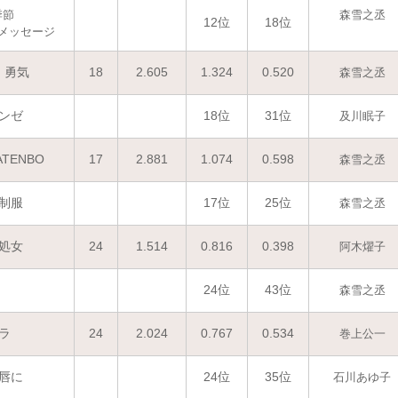
季節
森雪之丞
12位
18位
メッセージ
、勇気
18
2.605
1.324
0.520
森雪之丞
ンゼ
18位
31位
及川眠子
TENBO
17
2.881
1.074
0.598
森雪之丞
制服
17位
25位
森雪之丞
処女
24
1.514
0.816
0.398
阿木燿子
24位
43位
森雪之丞
ラ
24
2.024
0.767
0.534
巻上公一
唇に
24位
35位
石川あゆ子