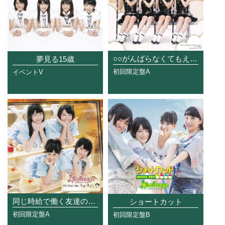
○○がんばらなくてもええねんで!!
夢見る15歳
初回限定盤A
イベントV
同じ時給で働く友達の美人ママ
ショートカット
初回限定盤A
初回限定盤B