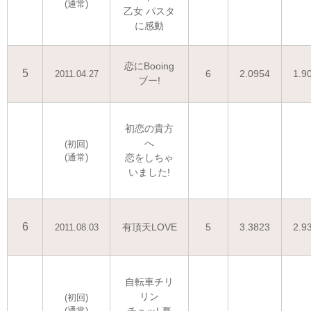
(通常)
乙女 パスタ
に感動
恋にBooing
5
6
2.0954
1.9
2011.04.27
ブー!
初恋の貴方
へ
(初回)
(通常)
恋をしちゃ
いました!
6
有頂天LOVE
5
3.3823
2.9
2011.08.03
自転車チリ
リン
(初回)
(通常)