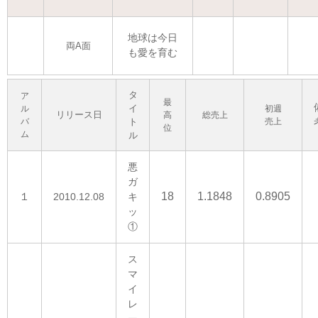
地球は今日
両A面
も愛を育む
タ
ア
最
イ
ル
初週
リリース日
高
総売上
バ
ト
売上
位
ム
ル
悪
ガ
１
18
1.1848
0.8905
2010.12.08
キ
ッ
①
ス
マ
イ
レ