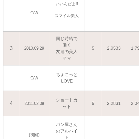
いいんだよ!!
C/W
スマイル美人
同じ時給で
働く
3
5
2.9533
1.7
2010.09.29
友達の美人
ママ
ちょこっと
C/W
LOVE
ショートカ
4
5
2.2831
2.0
2011.02.09
ット
パン屋さん
のアルバイ
(初回)
ト