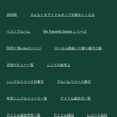
2024年
そんなときアイドルポップを聴きたくなる
ベストアルバム
My Favorite Songs シリーズ
DVDとBlu-rayのページ
ローカル路線バス乗り継ぎの旅
月別デビュー一覧
シングル総売上
シングルリリース日索引
アルバムリリース索引
年別シングルリリース一覧
アイドル誕生日一覧
アイドル誕生学年一覧
アイドル雑誌
レコード会社