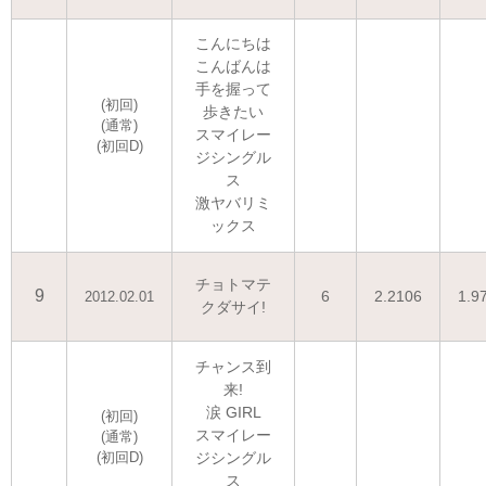
こんにちは
こんばんは
手を握って
(初回)
歩きたい
(通常)
スマイレー
(初回D)
ジシングル
ス
激ヤバリミ
ックス
チョトマテ
9
6
2.2106
1.9
2012.02.01
クダサイ!
チャンス到
来!
涙 GIRL
(初回)
スマイレー
(通常)
(初回D)
ジシングル
ス