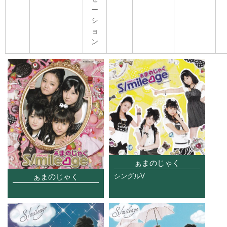
ー
シ
ョ
ン
ぁまのじゃく
ぁまのじゃく
シングルV