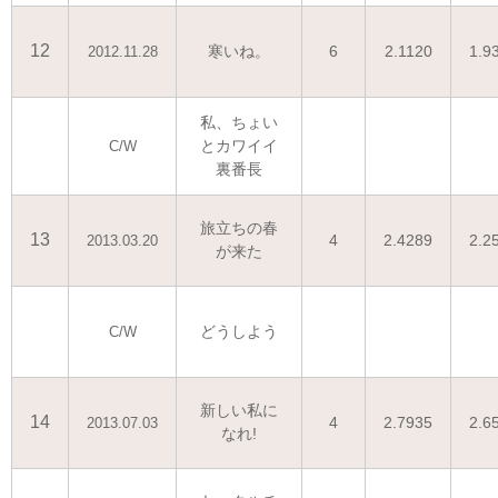
12
寒いね。
6
2.1120
1.9
2012.11.28
私、ちょい
とカワイイ
C/W
裏番長
旅立ちの春
13
4
2.4289
2.2
2013.03.20
が来た
どうしよう
C/W
新しい私に
14
4
2.7935
2.6
2013.07.03
なれ!