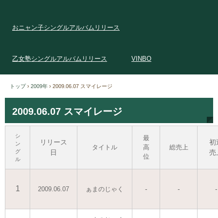
おニャン子シングルアルバムリリース
乙女塾シングルアルバムリリース
VINBO
トップ
›
2009年
›
2009.06.07 スマイレージ
2009.06.07 スマイレージ
シ
最
リリース
初
ン
タイトル
高
総売上
グ
日
売
位
ル
1
-
-
-
2009.06.07
ぁまのじゃく