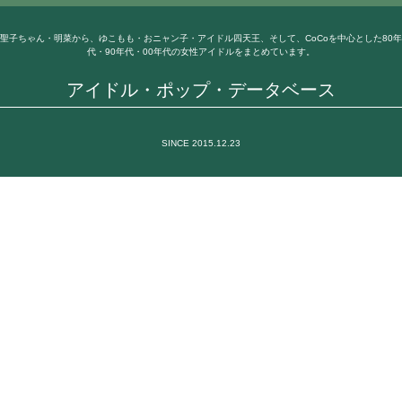
聖子ちゃん・明菜から、ゆこもも・おニャン子・アイドル四天王、そして、CoCoを中心とした80年
代・90年代・00年代の女性アイドルをまとめています。
アイドル・ポップ・データベース
SINCE 2015.12.23