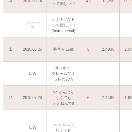
4
42
0.2290
0.1
2010.03.14
って難しい!!!
オトナになる
(インディー
って難しい!!!
ズ)
(Instrumental)
１
5
2.4936
2.0
2010.05.26
夢見る 15歳
サンキュ!
C/W
クレームブリ
ュレの友情
○○ がんばら
２
6
2.4489
1.8
2010.07.28
なくても
ええねんで!!
○○ がんばら
C/W
なくても