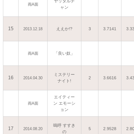
ヤッタルチ
両A面
ャン
15
ええか!?
3
3.7141
3.3
2013.12.18
「良い奴」
両A面
ミステリー
16
2
3.6616
3.4
2014.04.30
ナイト!
エイティー
ン エモーシ
両A面
ョン
嗚呼 すすき
17
5
2.9528
2.8
2014.08.20
の