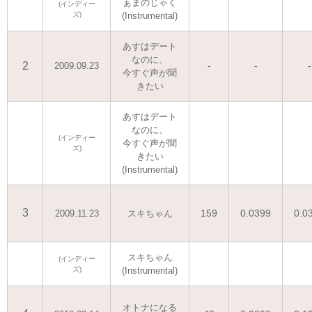
ぁまのじゃく
(インディー
ズ)
(Instrumental)
あすはデート
なのに、
2
-
-
-
2009.09.23
今すぐ声が聞
きたい
あすはデート
なのに、
(インディー
今すぐ声が聞
ズ)
きたい
(Instrumental)
3
159
0.0399
0.0
2009.11.23
スキちゃん
スキちゃん
(インディー
ズ)
(Instrumental)
オトナになる