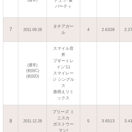
チュッ! 夏
パ〜ティ
タチアガー
7
4
2.6328
2.2
2011.09.28
ル
スマイル音
丼
ブギートレ
(通常)
イン'11
(初回C)
スマイレー
(初回D)
ジ シングル
ス
激萌えリミ
ックス
プリーズ ミ
ニスカ
8
5
3.6513
3.4
2011.12.28
ポストウー
マン!