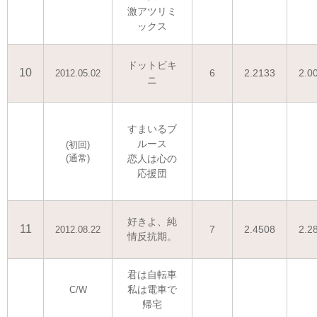
激アツリミ
ックス
ドットビキ
10
6
2.2133
2.0
2012.05.02
ニ
すまいるブ
ルース
(初回)
(通常)
恋人は心の
応援団
好きよ、純
11
7
2.4508
2.2
2012.08.22
情反抗期。
君は自転車
私は電車で
C/W
帰宅