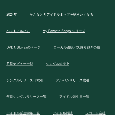
2024年
そんなときアイドルポップを聴きたくなる
ベストアルバム
My Favorite Songs シリーズ
DVDとBlu-rayのページ
ローカル路線バス乗り継ぎの旅
月別デビュー一覧
シングル総売上
シングルリリース日索引
アルバムリリース索引
年別シングルリリース一覧
アイドル誕生日一覧
アイドル誕生学年一覧
アイドル雑誌
レコード会社