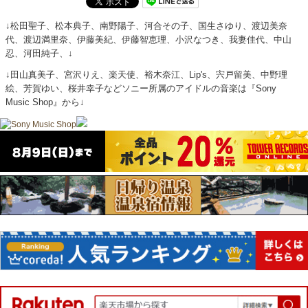
↓松田聖子、松本典子、南野陽子、河合その子、国生さゆり、渡辺美奈
代、渡辺満里奈、伊藤美紀、伊藤智恵理、小沢なつき、我妻佳代、中山
忍、河田純子、↓
↓田山真美子、宮沢りえ、楽天使、裕木奈江、Lip's、宍戸留美、中野理
絵、芳賀ゆい、桜井幸子などソニー所属のアイドルの音楽は『Sony
Music Shop』から↓