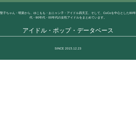
聖子ちゃん・明菜から、ゆこもも・おニャン子・アイドル四天王、そして、CoCoを中心とした80年
代・90年代・00年代の女性アイドルをまとめています。
アイドル・ポップ・データベース
SINCE 2015.12.23