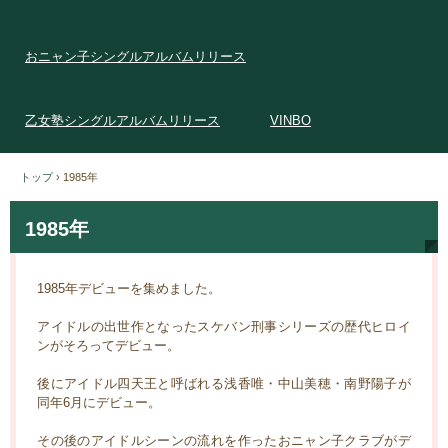
おニャン子シングルアルバムリリース
乙女塾シングルアルバムリリース
VINBO
トップ
›
1985年
1985年
1985年デビューを集めました。
アイドルの出世作となったスケバン刑事シリーズの歴代ヒロイ
ンがそろってデビュー。
後にアイドル四天王と呼ばれる浅香唯・中山美穂・南野陽子が
同年6月にデビュー。
その後のアイドルシーンの流れを作ったおニャン子クラブがデ