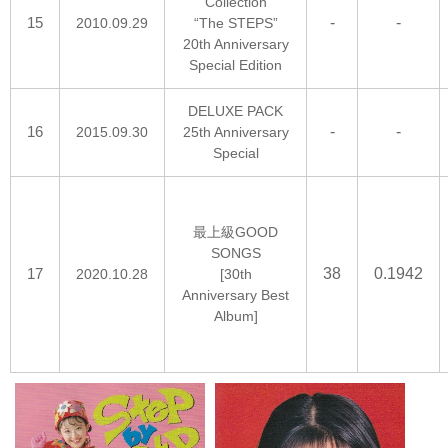
Collection
15
-
-
2010.09.29
“The STEPS”
20th Anniversary
Special Edition
DELUXE PACK
16
-
-
2015.09.30
25th Anniversary
Special
最上級GOOD
SONGS
17
38
0.1942
2020.10.28
[30th
Anniversary Best
Album]