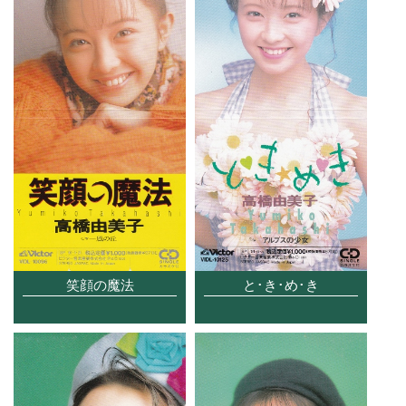
笑顔の魔法
と･き･め･き