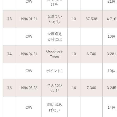
21位
C/W
けを
友達でい
13
10
37.538
4.716
1994.01.21
いから
今度逢え
10位
C/W
る時には
Good-bye
14
10
6.740
3.281
1994.04.21
Tears
ポイント1
10位
C/W
そんなの
15
14
7.340
3.245
1994.06.22
ムリ!
想い出あ
14位
C/W
げない