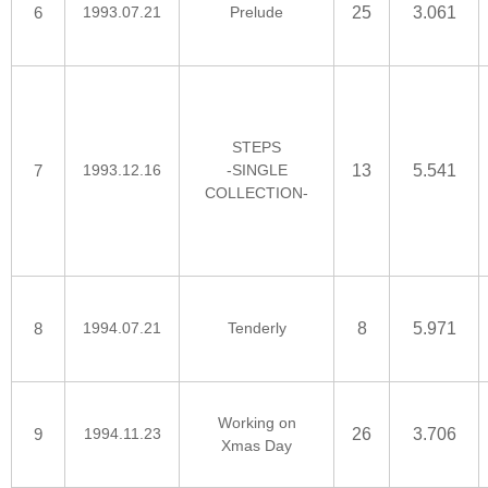
6
1993.07.21
Prelude
25
3.061
STEPS
7
1993.12.16
-SINGLE
13
5.541
COLLECTION-
8
1994.07.21
Tenderly
8
5.971
Working on
9
1994.11.23
26
3.706
Xmas Day