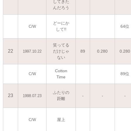
してきた
んだろう
どーにか
64位
C/W
して!!
笑ってる
22
だけじゃ
89
0.280
0.280
1997.10.22
ない
Cotton
89位
C/W
Time
ふたりの
23
-
-
-
1998.07.23
距離
屋上
C/W