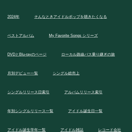
2024年
そんなときアイドルポップを聴きたくなる
ベストアルバム
My Favorite Songs シリーズ
DVDとBlu-rayのページ
ローカル路線バス乗り継ぎの旅
月別デビュー一覧
シングル総売上
シングルリリース日索引
アルバムリリース索引
年別シングルリリース一覧
アイドル誕生日一覧
アイドル誕生学年一覧
アイドル雑誌
レコード会社