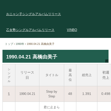
おニャン子シングルアルバムリリース
乙女塾シングルアルバムリリース
VINBO
トップ
›
1990年
›
1990.04.21 高橋由美子
1990.04.21 高橋由美子
シ
最
リリース
初週
ン
タイトル
高
総売上
グ
日
売上
位
ル
Step by
１
48
1.391
0.498
1990.04.21
Step
君に止まら