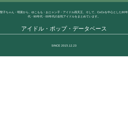
聖子ちゃん・明菜から、ゆこもも・おニャン子・アイドル四天王、そして、CoCoを中心とした80年
代・90年代・00年代の女性アイドルをまとめています。
アイドル・ポップ・データベース
SINCE 2015.12.23