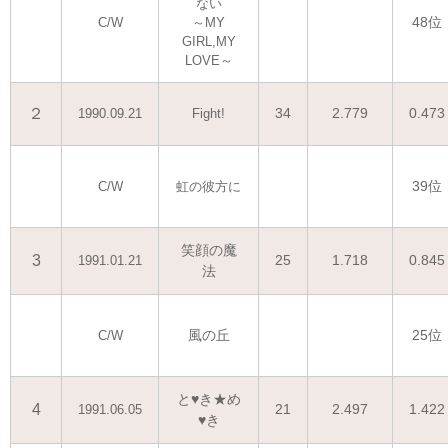
ない
48位
C/W
～MY
GIRL,MY
LOVE～
２
34
2.779
0.473
1990.09.21
Fight!
39位
C/W
虹の彼方に
笑顔の魔
3
25
1.718
0.845
1991.01.21
法
風の丘
25位
C/W
と♥き★め
4
21
2.497
1.422
1991.06.05
♥き