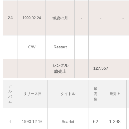
24
螺旋の月
-
-
-
1999.02.24
Restart
C/W
シングル
127.557
総売上
ア
最
ル
リリース日
タイトル
高
総売上
バ
位
ム
１
1990.12.16
Scarlet
62
1.298