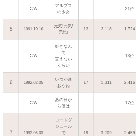
アルプス
21位
C/W
の少女
元気!元気!
5
13
3.118
1.724
1991.10.16
元気!
好きなん
て
13位
C/W
言えない
くらい
いつか逢
6
17
3.311
2.416
1992.02.05
おうね
あの日か
17位
C/W
ら僕は
コートダ
ジュール
7
で
19
3.209
2.459
1992.06.03