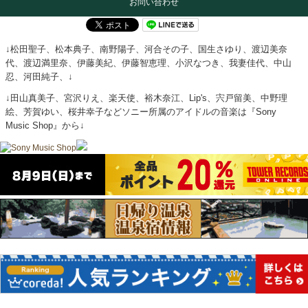
お問い合わせ
↓松田聖子、松本典子、南野陽子、河合その子、国生さゆり、渡辺美奈
代、渡辺満里奈、伊藤美紀、伊藤智恵理、小沢なつき、我妻佳代、中山
忍、河田純子、↓
↓田山真美子、宮沢りえ、楽天使、裕木奈江、Lip's、宍戸留美、中野理
絵、芳賀ゆい、桜井幸子などソニー所属のアイドルの音楽は『Sony
Music Shop』から↓