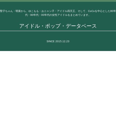
聖子ちゃん・明菜から、ゆこもも・おニャン子・アイドル四天王、そして、CoCoを中心とした80年
代・90年代・00年代の女性アイドルをまとめています。
アイドル・ポップ・データベース
SINCE 2015.12.23