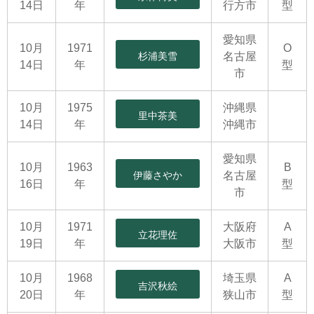
14日
年
行方市
型
愛知県
10月
1971
O
杉浦美雪
名古屋
14日
年
型
市
10月
1975
沖縄県
里中茶美
14日
年
沖縄市
愛知県
10月
1963
B
伊藤さやか
名古屋
16日
年
型
市
10月
1971
大阪府
A
立花理佐
19日
年
大阪市
型
10月
1968
埼玉県
A
吉沢秋絵
20日
年
狭山市
型