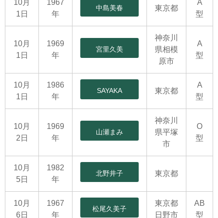
10月
1967
A
中島美春
東京都
1日
年
型
神奈川
10月
1969
A
宮里久美
県相模
1日
年
型
原市
10月
1986
A
SAYAKA
東京都
1日
年
型
神奈川
10月
1969
O
山瀬まみ
県平塚
2日
年
型
市
10月
1982
北野井子
東京都
5日
年
10月
1967
東京都
AB
松尾久美子
6日
年
日野市
型