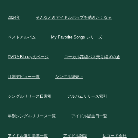
2024年
そんなときアイドルポップを聴きたくなる
ベストアルバム
My Favorite Songs シリーズ
DVDとBlu-rayのページ
ローカル路線バス乗り継ぎの旅
月別デビュー一覧
シングル総売上
シングルリリース日索引
アルバムリリース索引
年別シングルリリース一覧
アイドル誕生日一覧
アイドル誕生学年一覧
アイドル雑誌
レコード会社