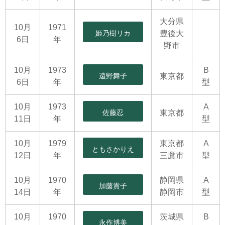
大分県
10月
1971
姫乃樹リカ
豊後大
6日
年
野市
10月
1973
B
遠野舞子
東京都
6日
年
型
10月
1973
A
佐藤忍
東京都
11日
年
型
10月
1979
東京都
A
ともさかりえ
12日
年
三鷹市
型
10月
1970
静岡県
A
加藤貴子
14日
年
静岡市
型
10月
1970
茨城県
B
永作博美