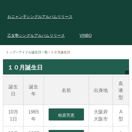
おニャン子シングルアルバムリリース
乙女塾シングルアルバムリリース
VINBO
トップ
›
アイドル誕生日一覧
›
１０月誕生日
１０月誕生日
血
誕生
誕生
名前
出身地
液
日
年
型
10月
1965
大阪府
A
柏原芳恵
1日
年
大阪市
型