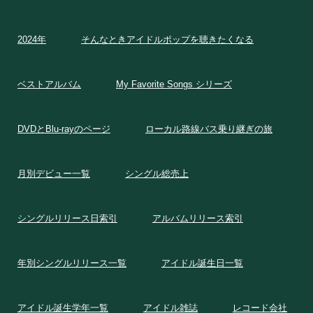
2024年
そんなときアイドルポップを聴きたくなる
ベストアルバム
My Favorite Songs シリーズ
DVDとBlu-rayのページ
ローカル路線バス乗り継ぎの旅
月別デビュー一覧
シングル総売上
シングルリリース日索引
アルバムリリース索引
年別シングルリリース一覧
アイドル誕生日一覧
アイドル誕生学年一覧
アイドル雑誌
レコード会社