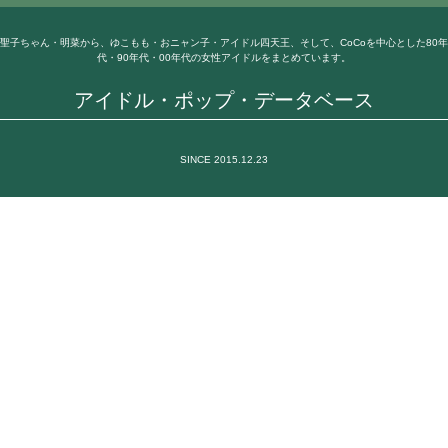
聖子ちゃん・明菜から、ゆこもも・おニャン子・アイドル四天王、そして、CoCoを中心とした80年
代・90年代・00年代の女性アイドルをまとめています。
アイドル・ポップ・データベース
SINCE 2015.12.23