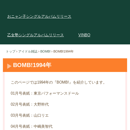
おニャン子シングルアルバムリリース
乙女塾シングルアルバムリリース
VINBO
トップ
›
アイドル雑誌
›
BOMB!
›
BOMB!1994年
BOMB!1994年
このページでは1994年の『BOMB!』を紹介しています。
01月号表紙：東京パフォーマンスドール
02月号表紙：大野幹代
03月号表紙：山口リエ
04月号表紙：中嶋美智代