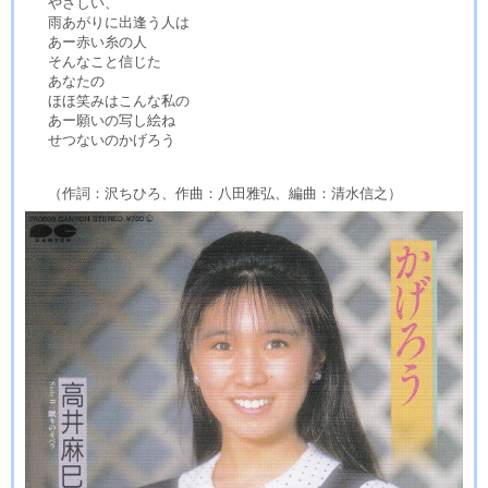
やさしい、
雨あがりに出逢う人は
あー赤い糸の人
そんなこと信じた
あなたの
ほほ笑みはこんな私の
あー願いの写し絵ね
せつないのかげろう
（作詞：沢ちひろ、作曲：八田雅弘、編曲：清水信之）