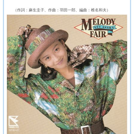
（作詞：麻生圭子、作曲：羽田一郎、編曲：椎名和夫）