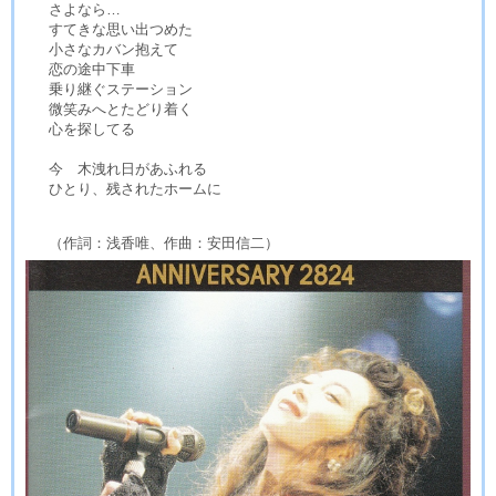
さよなら…
すてきな思い出つめた
小さなカバン抱えて
恋の途中下車
乗り継ぐステーション
微笑みへとたどり着く
心を探してる
今 木洩れ日があふれる
ひとり、残されたホームに
（作詞：浅香唯、作曲：安田信二）