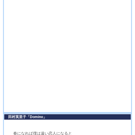
田村英里子「Domino」
春になれば僕は遠い恋人になると