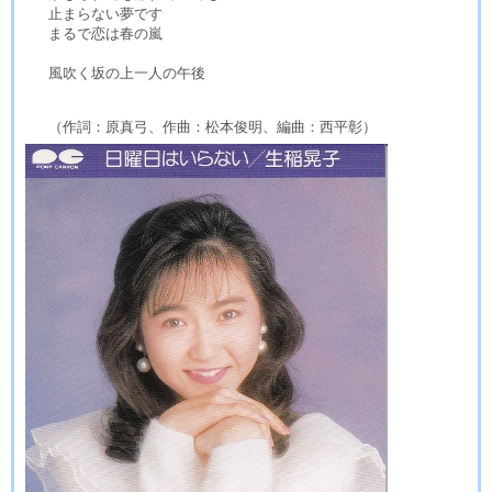
止まらない夢です
まるで恋は春の嵐
風吹く坂の上一人の午後
（作詞：原真弓、作曲：松本俊明、編曲：西平彰）