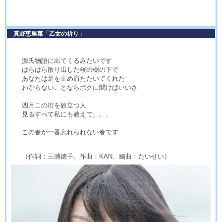
真野恵里菜「乙女の祈り」
源氏物語に出てくるみたいです
はらはら散り出した桜の樹の下で
あなたは足を止め肩たたいてくれた
わからないことならボクに聞けばいいさ
四月この街を旅立つ人
見るすべて私にも教えて、、、
この春が一番忘れられない春です
（作詞：三浦徳子、作曲：KAN、編曲：たいせい）