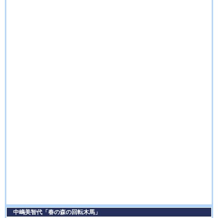
中嶋美智代「春の森の回転木馬」