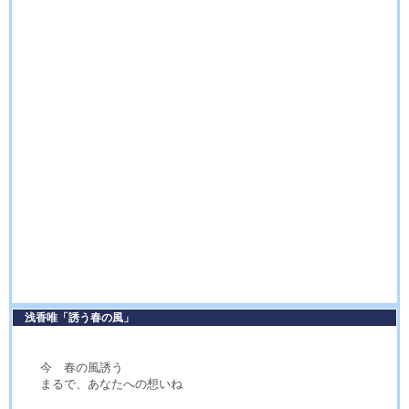
浅香唯「誘う春の風」
今 春の風誘う
まるで、あなたへの想いね