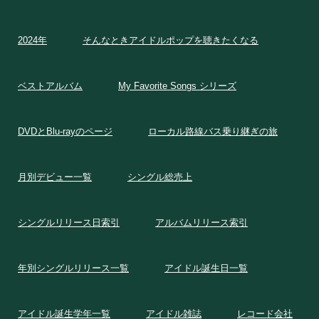
2024年
そんなときアイドルポップを聴きたくなる
ベストアルバム
My Favorite Songs シリーズ
DVDとBlu-rayのページ
ローカル路線バス乗り継ぎの旅
月別デビュー一覧
シングル総売上
シングルリリース日索引
アルバムリリース索引
年別シングルリリース一覧
アイドル誕生日一覧
アイドル誕生学年一覧
アイドル雑誌
レコード会社