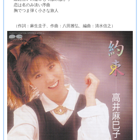
恋は名のみ淡い序曲
胸でつま弾く小さな旅人
（作詞：麻生圭子、作曲：八田雅弘、編曲：清水信之）