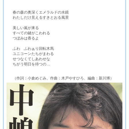
春の森の奥深くエメラルドの水鏡
わたしだけ見えるすきとおる風景
美しい嵐が来る
すべての鍵がこわれる
つぼみは香るよ
ふわ ふわぁり回転木馬
ユニコーンたちがまわる
せつなくてしあわせな
ちがう明日を待つの…
（作詞：小倉めぐみ、作曲：木戸やすひろ、編曲：新川博）