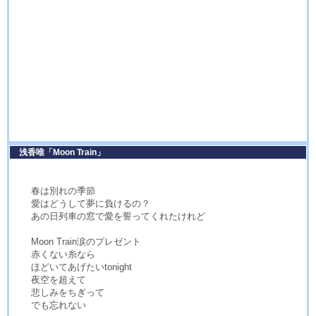
浅香唯「Moon Train」
春は別れの季節
愛はどうして夢に負けるの？
あの日列車の窓で愛を誓ってくれたけれど
Moon Train涙のプレゼント
赤くない糸なら
ほどいてあげたいtonight
夜空を超えて
悲しみをちぎって
でも忘れない