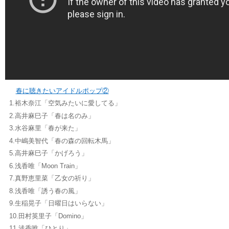
春に聴きたいアイドルポップ②
1.裕木奈江「空気みたいに愛してる」
2.高井麻巳子「春は名のみ」
3.水谷麻里「春が来た」
4.中嶋美智代「春の森の回転木馬」
5.高井麻巳子「かげろう」
6.浅香唯「Moon Train」
7.真野恵里菜「乙女の祈り」
8.浅香唯「誘う春の風」
9.生稲晃子「日曜日はいらない」
10.田村英里子「Domino」
11.浅香唯「ひとり」