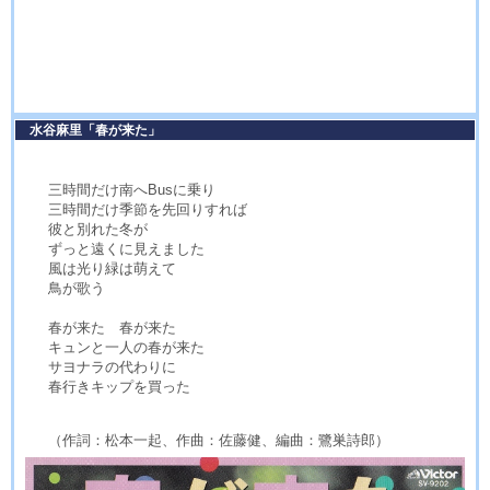
水谷麻里「春が来た」
三時間だけ南へBusに乗り
三時間だけ季節を先回りすれば
彼と別れた冬が
ずっと遠くに見えました
風は光り緑は萌えて
鳥が歌う
春が来た 春が来た
キュンと一人の春が来た
サヨナラの代わりに
春行きキップを買った
（作詞：松本一起、作曲：佐藤健、編曲：鷺巣詩郎）