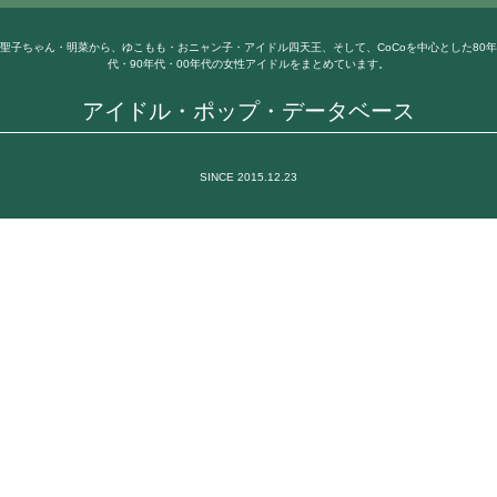
聖子ちゃん・明菜から、ゆこもも・おニャン子・アイドル四天王、そして、CoCoを中心とした80年
代・90年代・00年代の女性アイドルをまとめています。
アイドル・ポップ・データベース
SINCE 2015.12.23