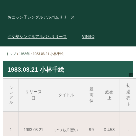
おニャン子シングルアルバムリリース
乙女塾シングルアルバムリリース
VINBO
トップ
›
1983年
›
1983.03.21 小林千絵
1983.03.21 小林千絵
初
シ
最
リリース
週
総売
ン
タイトル
高
グ
日
上
売
位
ル
上
１
99
0.453
-
1983.03.21
いつも片想い