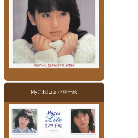
Myこれ!Lite 小林千絵