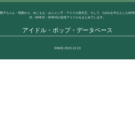
聖子ちゃん・明菜から、ゆこもも・おニャン子・アイドル四天王、そして、CoCoを中心とした80年
代・90年代・00年代の女性アイドルをまとめています。
アイドル・ポップ・データベース
SINCE 2015.12.23