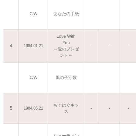
あなたの手紙
C/W
Love With
You
4
-
-
-
1984.01.21
～愛のプレゼ
ント～
風の子守歌
C/W
ちぐはぐキッ
5
-
-
-
1984.05.21
ス
シューティン