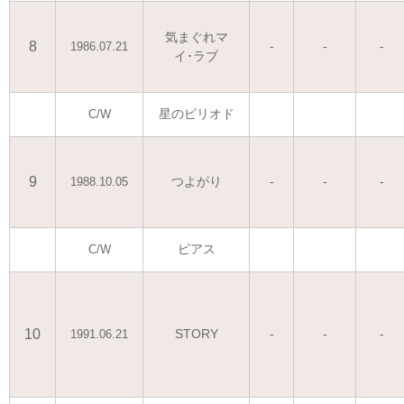
気まぐれマ
8
-
-
-
1986.07.21
イ･ラブ
星のピリオド
C/W
9
つよがり
-
-
-
1988.10.05
ピアス
C/W
10
STORY
-
-
-
1991.06.21