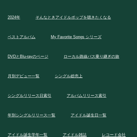
2024年
そんなときアイドルポップを聴きたくなる
ベストアルバム
My Favorite Songs シリーズ
DVDとBlu-rayのページ
ローカル路線バス乗り継ぎの旅
月別デビュー一覧
シングル総売上
シングルリリース日索引
アルバムリリース索引
年別シングルリリース一覧
アイドル誕生日一覧
アイドル誕生学年一覧
アイドル雑誌
レコード会社