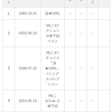
ム
上
１
1983.10.21
涙★GIRL
-
-
-
Myこれ!
クション
2
2002.06.19
-
-
-
小林千絵
ベスト
Myこれ!
チョイス
『涙
3
-
-
-
2008.07.16
★GIRL』
+シング
ルコレク
ション
Myこ
4
-
-
-
2010.05.19
れ!Lite 小
林千絵