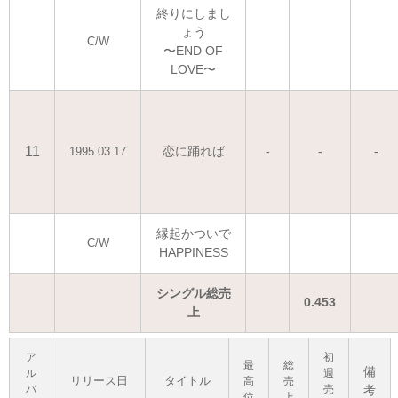
終りにしまし
ょう
C/W
〜END OF
LOVE〜
11
恋に踊れば
-
-
-
1995.03.17
縁起かついで
C/W
HAPPINESS
シングル総売
0.453
上
ア
初
最
総
備
ル
週
リリース日
タイトル
高
売
バ
売
考
位
上