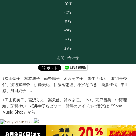
な行
は行
ま行
や行
ら行
わ行
お問い合わせ
↓松田聖子、松本典子、南野陽子、河合その子、国生さゆり、渡辺美奈
代、渡辺満里奈、伊藤美紀、伊藤智恵理、小沢なつき、我妻佳代、中山
忍、河田純子、↓
↓田山真美子、宮沢りえ、楽天使、裕木奈江、Lip's、宍戸留美、中野理
絵、芳賀ゆい、桜井幸子などソニー所属のアイドルの音楽は『Sony
Music Shop』から↓