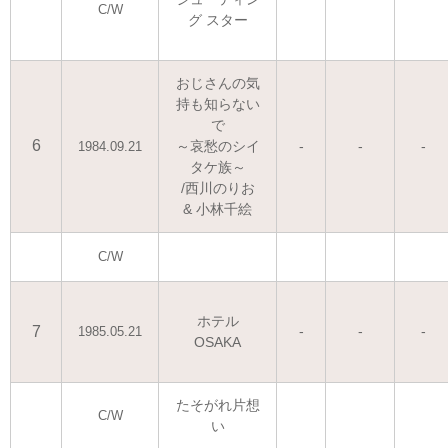
C/W
グ スター
おじさんの気
持も知らない
で
6
～哀愁のシイ
-
-
-
1984.09.21
タケ族～
/西川のりお
& 小林千絵
C/W
ホテル
7
-
-
-
1985.05.21
OSAKA
たそがれ片想
C/W
い