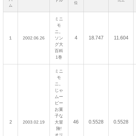
バ
トル
売上
位
ム
ミニ
モ
ニ。
１
4
18.747
11.604
2002.06.26
ソン
グ大
百科
1巻
ミニ
モ
ニ。
じゃ
ムー
ビー
お菓
子な
2
46
0.5528
0.5528
2003.02.19
大冒
険!
オリ