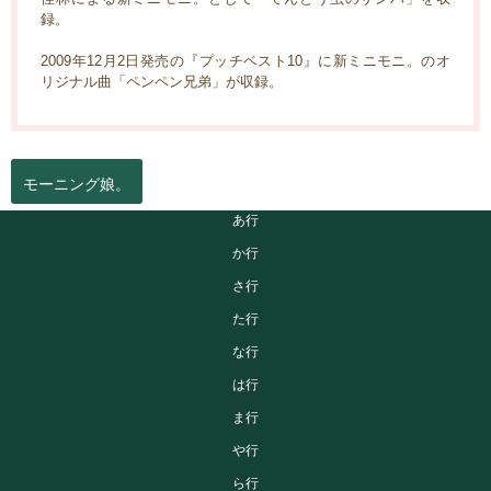
録。
2009年12月2日発売の『プッチベスト10』に新ミニモニ。のオ
リジナル曲「ペンペン兄弟」が収録。
モーニング娘。
あ行
か行
さ行
た行
な行
は行
ま行
や行
ら行