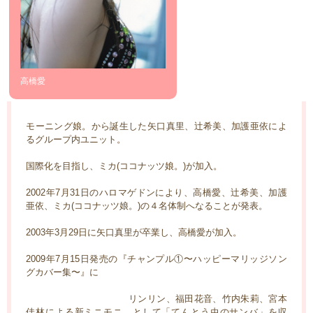
高橋愛
モーニング娘。から誕生した矢口真里、辻希美、加護亜依によ
るグループ内ユニット。
国際化を目指し、ミカ(ココナッツ娘。)が加入。
2002年7月31日のハロマゲドンにより、高橋愛、辻希美、加護
亜依、ミカ(ココナッツ娘。)の４名体制へなることが発表。
2003年3月29日に矢口真里が卒業し、高橋愛が加入。
2009年7月15日発売の『チャンプル①〜ハッピーマリッジソン
グカバー集〜』に
リンリン、福田花音、竹内朱莉、宮本
佳林による新ミニモニ。として「てんとう虫のサンバ」を収