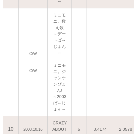
～
ミニモ
ニ。数
え歌
～デー
トば～
じょん
～
C/W
ミニモ
C/W
ニ。ジ
ャンケ
ンぴょ
ん!
～2003
ば～じ
ょん～
CRAZY
10
ABOUT
5
3.4174
2.0578
2003.10.16