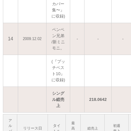
カバー
集〜』
に収録)
ペンペ
ン兄弟
14
-
-
-
2009.12.02
/新ミニ
モニ。
(『プッ
チベス
ト10』
に収録)
シング
ル総売
218.0642
上
ア
最
タイ
ル
初週
リリース日
高
総売上