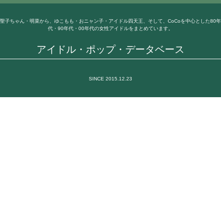
聖子ちゃん・明菜から、ゆこもも・おニャン子・アイドル四天王、そして、CoCoを中心とした80年
代・90年代・00年代の女性アイドルをまとめています。
アイドル・ポップ・データベース
SINCE 2015.12.23