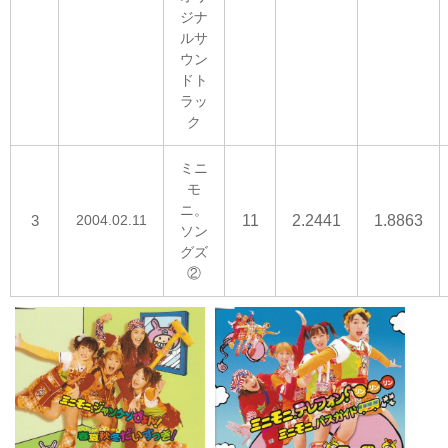
ジナ
ルサ
ウン
ドト
ラッ
ク
ミニ
モ
ニ。
3
2004.02.11
11
2.2441
1.8863
ソン
グズ
②