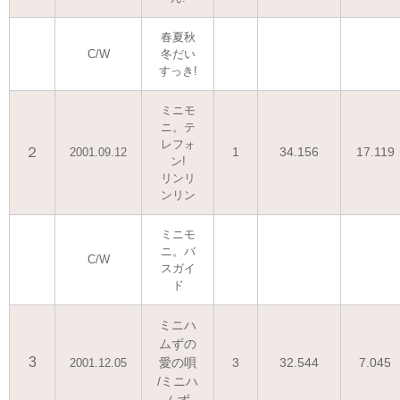
春夏秋
C/W
冬だい
すっき!
ミニモ
ニ。テ
レフォ
２
1
34.156
17.119
2001.09.12
ン!
リンリ
ンリン
ミニモ
ニ。バ
C/W
スガイ
ド
ミニハ
ムずの
3
愛の唄
3
32.544
7.045
2001.12.05
/ミニハ