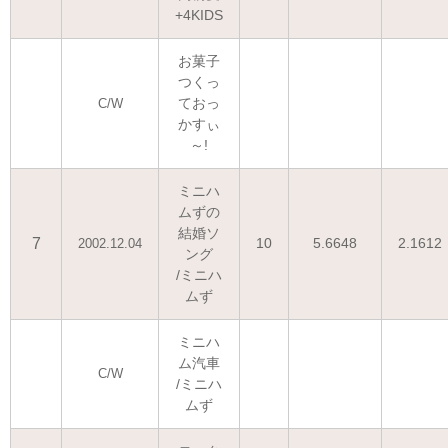
+4KIDS
お菓子
つくっ
ておっ
C/W
かすぃ
～!
ミニハ
ムずの
結婚ソ
7
10
5.6648
2.1612
2002.12.04
ング
/ミニハ
ムず
ミニハ
ム汽車
C/W
/ミニハ
ムず