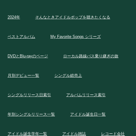
2024年
そんなときアイドルポップを聴きたくなる
ベストアルバム
My Favorite Songs シリーズ
DVDとBlu-rayのページ
ローカル路線バス乗り継ぎの旅
月別デビュー一覧
シングル総売上
シングルリリース日索引
アルバムリリース索引
年別シングルリリース一覧
アイドル誕生日一覧
アイドル誕生学年一覧
アイドル雑誌
レコード会社