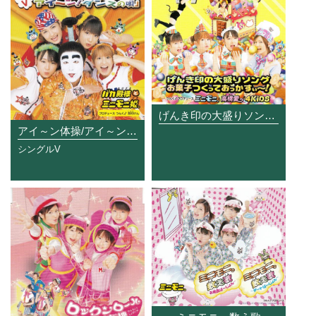
げんき印の大盛りソング / お菓子つくっておっかすぃ～!
アイ～ン体操/アイ～ン! ダンスの唄
シングルV