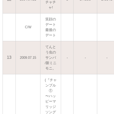
チャチ
ャ!
笑顔の
デート
C/W
最後の
デート
てんと
う虫の
13
サンバ
-
-
-
2009.07.15
/新ミニ
モニ。
(『チャ
ンプル
①
〜ハッ
ピーマ
リッジ
ソング