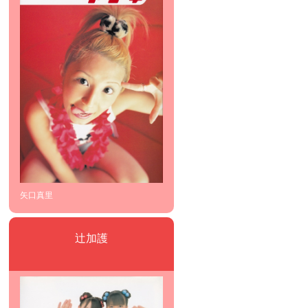
矢口真里
辻加護