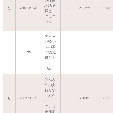
ン体操
/バカ殿
5
3
21.223
9.344
2002.04.24
様とミ
ニモニ
姫。
アイ～
ン!ダン
スの唄
/バカ殿
C/W
様とミ
ニモニ
姫。
げんき
印の大
盛りソ
ング
6
9
5.3681
3.0609
2002.11.27
/ミニモ
ニ。と
高橋愛