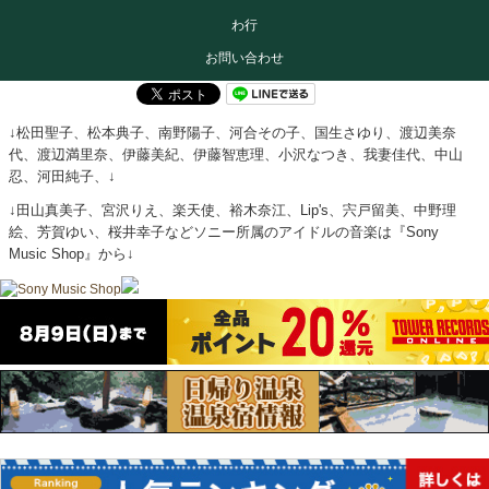
わ行
お問い合わせ
↓松田聖子、松本典子、南野陽子、河合その子、国生さゆり、渡辺美奈
代、渡辺満里奈、伊藤美紀、伊藤智恵理、小沢なつき、我妻佳代、中山
忍、河田純子、↓
↓田山真美子、宮沢りえ、楽天使、裕木奈江、Lip's、宍戸留美、中野理
絵、芳賀ゆい、桜井幸子などソニー所属のアイドルの音楽は『Sony
Music Shop』から↓