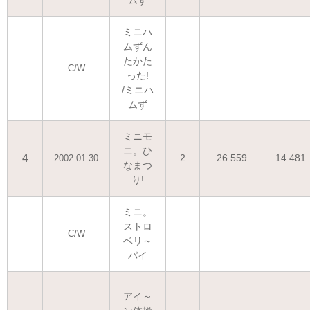
ムず
ミニハ
ムずん
たかた
C/W
った!
/ミニハ
ムず
ミニモ
ニ。ひ
4
2
26.559
14.481
2002.01.30
なまつ
り!
ミニ。
ストロ
C/W
ベリ～
パイ
アイ～