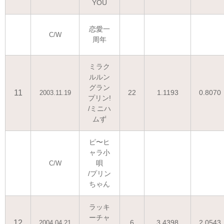
YOU
恋愛一
C/W
周年
ミラク
ルルン
グラン
11
22
1.1193
0.8070
2003.11.19
プリン!
/ミニハ
ムず
ピ〜ヒ
ャラ小
唄
C/W
/プリン
ちゃん
ラッキ
ーチャ
12
6
3.4398
2.0543
2004.04.21