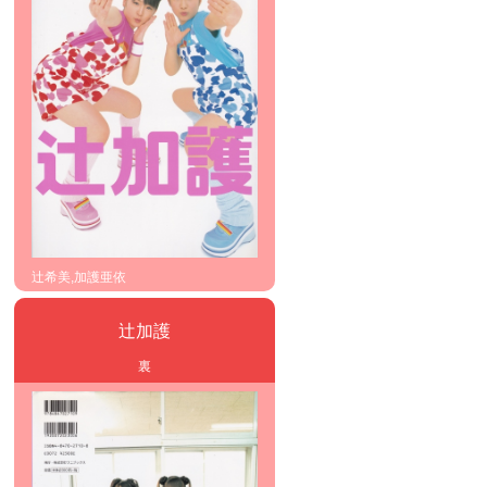
辻希美,加護亜依
辻加護
裏