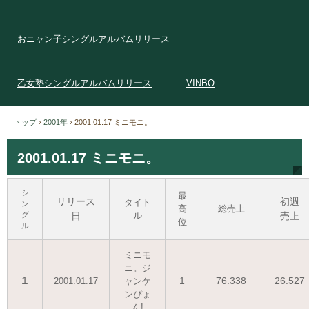
おニャン子シングルアルバムリリース
乙女塾シングルアルバムリリース
VINBO
トップ
›
2001年
›
2001.01.17 ミニモニ。
2001.01.17 ミニモニ。
シ
最
リリース
初週
タイト
ン
高
総売上
グ
日
ル
売上
位
ル
ミニモ
ニ。ジ
１
1
76.338
26.527
2001.01.17
ャンケ
ンぴょ
ん!