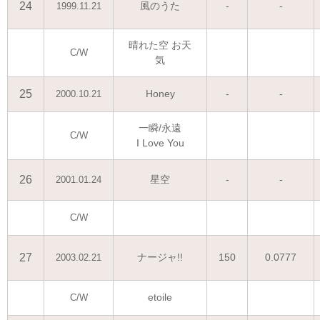
24
風のうた
-
-
1999.11.21
晴れた空 お天
C/W
気
25
Honey
-
-
2000.10.21
一瞬/永遠
C/W
I Love You
26
星空
-
-
2001.01.24
C/W
27
ナージャ!!
150
0.0777
2003.02.21
etoile
C/W