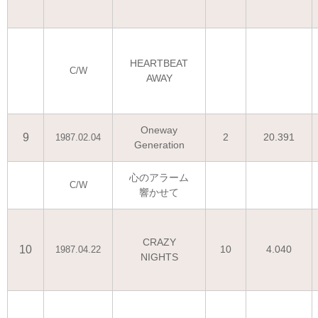
HEARTBEAT
C/W
AWAY
Oneway
9
2
20.391
1987.02.04
Generation
心のアラーム
C/W
響かせて
CRAZY
10
10
4.040
1987.04.22
NIGHTS