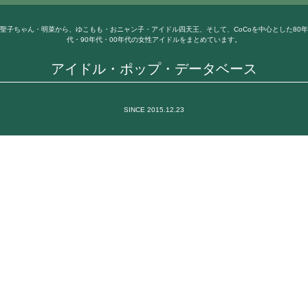
聖子ちゃん・明菜から、ゆこもも・おニャン子・アイドル四天王、そして、CoCoを中心とした80年
代・90年代・00年代の女性アイドルをまとめています。
アイドル・ポップ・データベース
SINCE 2015.12.23