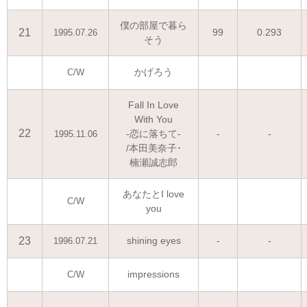
僕の部屋で暮ら
21
99
0.293
1995.07.26
そう
かげろう
C/W
Fall In Love
With You
22
-恋に落ちて-
-
-
1995.11.06
/本田美奈子･
楠瀬誠志郎
あなたとI love
C/W
you
23
shining eyes
-
-
1996.07.21
impressions
C/W