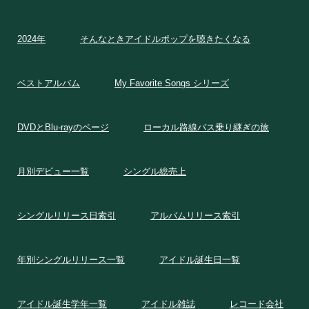
2024年
そんなときアイドルポップを聴きたくなる
ベストアルバム
My Favorite Songs シリーズ
DVDとBlu-rayのページ
ローカル路線バス乗り継ぎの旅
月別デビュー一覧
シングル総売上
シングルリリース日索引
アルバムリリース索引
年別シングルリリース一覧
アイドル誕生日一覧
アイドル誕生学年一覧
アイドル雑誌
レコード会社