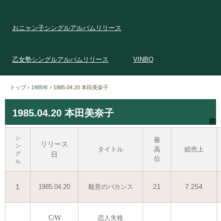
おニャン子シングルアルバムリリース
乙女塾シングルアルバムリリース
VINBO
トップ
›
1985年
›
1985.04.20 本田美奈子
1985.04.20 本田美奈子
シ
最
リリース
ン
タイトル
高
総売上
グ
日
位
ル
１
21
7.254
1985.04.20
殺意のバカンス
C/W
恋人失格