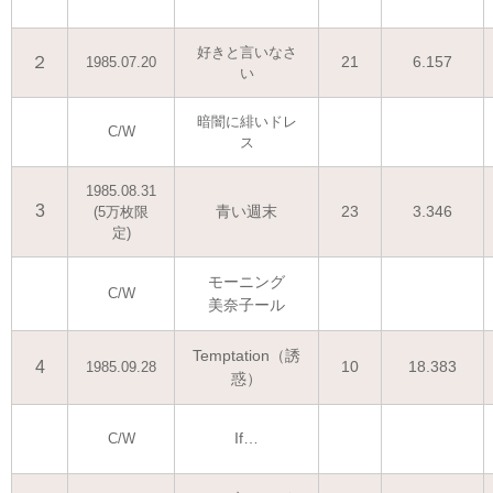
好きと言いなさ
２
21
6.157
1985.07.20
い
暗闇に緋いドレ
C/W
ス
1985.08.31
3
青い週末
23
3.346
(5万枚限
定)
モーニング
C/W
美奈子ール
Temptation（誘
4
10
18.383
1985.09.28
惑）
If…
C/W