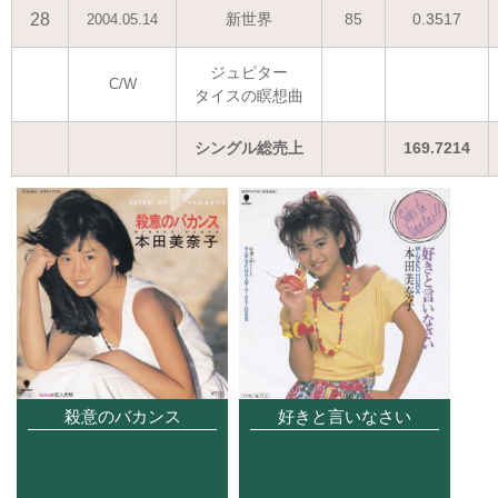
28
新世界
85
0.3517
2004.05.14
ジュピター
C/W
タイスの瞑想曲
シングル総売上
169.7214
殺意のバカンス
好きと言いなさい