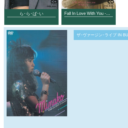
Fall In Love With You -恋に落ちて-
ら･ら･ば･い