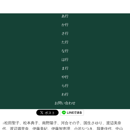
あ行
か行
さ行
た行
な行
は行
ま行
や行
ら行
わ行
お問い合わせ
↓松田聖子、松本典子、南野陽子、河合その子、国生さゆり、渡辺美奈
代、渡辺満里奈、伊藤美紀、伊藤智恵理、小沢なつき、我妻佳代、中山