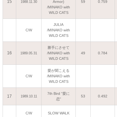
15
Armor)
59
0.759
1988.11.30
/MINAKO with
WILD CATS
JULIA
/MINAKO with
C/W
WILD CATS
勝手にさせて
16
/MINAKO with
49
0.784
1989.05.31
WILD CATS
愛が聞こえる
/MINAKO with
C/W
WILD CATS
7th Bird “愛に
17
53
0.492
1989.10.11
恋”
SLOW WALK
C/W