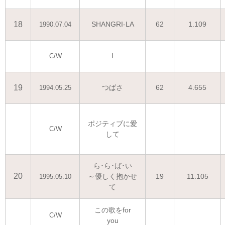
18
SHANGRI-LA
62
1.109
1990.07.04
I
C/W
19
つばさ
62
4.655
1994.05.25
ポジティブに愛
C/W
して
ら･ら･ば･い
20
～優しく抱かせ
19
11.105
1995.05.10
て
この歌をfor
C/W
you