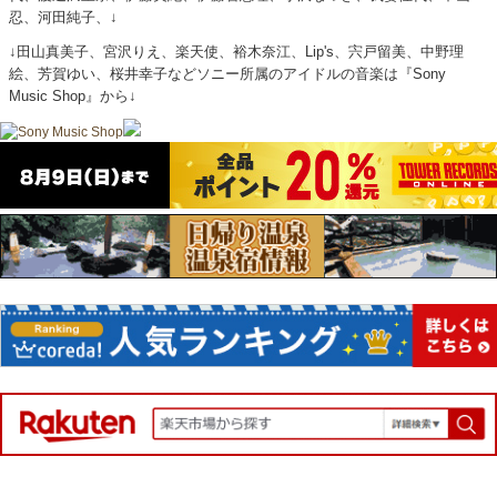
忍、河田純子、↓
↓田山真美子、宮沢りえ、楽天使、裕木奈江、Lip's、宍戸留美、中野理
絵、芳賀ゆい、桜井幸子などソニー所属のアイドルの音楽は『Sony
Music Shop』から↓