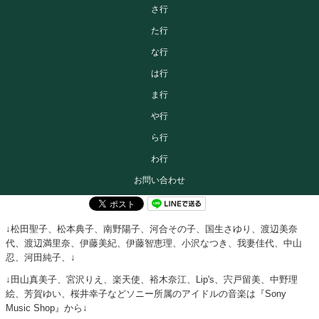
さ行
た行
な行
は行
ま行
や行
ら行
わ行
お問い合わせ
↓松田聖子、松本典子、南野陽子、河合その子、国生さゆり、渡辺美奈
代、渡辺満里奈、伊藤美紀、伊藤智恵理、小沢なつき、我妻佳代、中山
忍、河田純子、↓
↓田山真美子、宮沢りえ、楽天使、裕木奈江、Lip's、宍戸留美、中野理
絵、芳賀ゆい、桜井幸子などソニー所属のアイドルの音楽は『Sony
Music Shop』から↓