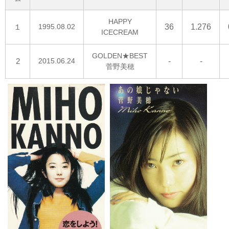
HAPPY
１
1995.08.02
36
1.276
ICECREAM
GOLDEN★BEST
2
2015.06.24
-
-
菅野美穂