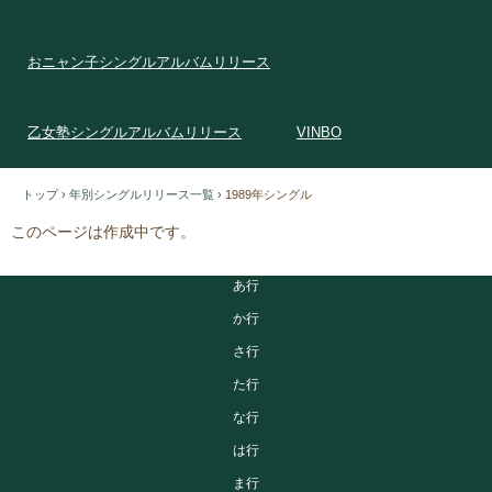
おニャン子シングルアルバムリリース
乙女塾シングルアルバムリリース
VINBO
トップ
›
年別シングルリリース一覧
›
1989年シングル
このページは作成中です。
あ行
か行
さ行
た行
な行
は行
ま行