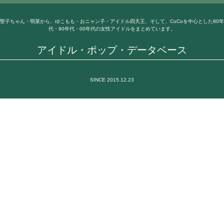
聖子ちゃん・明菜から、ゆこもも・おニャン子・アイドル四天王、そして、CoCoを中心とした80年
代・90年代・00年代の女性アイドルをまとめています。
アイドル・ポップ・データベース
SINCE 2015.12.23