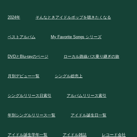
2024年
そんなときアイドルポップを聴きたくなる
ベストアルバム
My Favorite Songs シリーズ
DVDとBlu-rayのページ
ローカル路線バス乗り継ぎの旅
月別デビュー一覧
シングル総売上
シングルリリース日索引
アルバムリリース索引
年別シングルリリース一覧
アイドル誕生日一覧
アイドル誕生学年一覧
アイドル雑誌
レコード会社