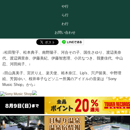
や行
ら行
わ行
お問い合わせ
↓松田聖子、松本典子、南野陽子、河合その子、国生さゆり、渡辺美奈
代、渡辺満里奈、伊藤美紀、伊藤智恵理、小沢なつき、我妻佳代、中山
忍、河田純子、↓
↓田山真美子、宮沢りえ、楽天使、裕木奈江、Lip's、宍戸留美、中野理
絵、芳賀ゆい、桜井幸子などソニー所属のアイドルの音楽は『Sony
Music Shop』から↓