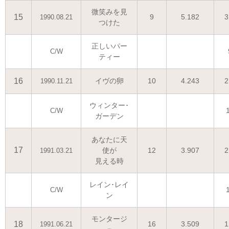
微笑みを見
15
9
5.182
3
1990.08.21
つけた
正しいパー
C/W
ティー
16
イヴの卵
10
4.243
2
1990.11.21
ウィンター･
C/W
ガーデン
あなたに天
17
使が
12
3.907
2
1991.03.21
見える時
レイン･レイ
C/W
ン
モンタージ
18
16
3.509
1
1991.06.21