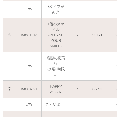
Bタイプが
C/W
好き
1億のスマ
イル
6
-PLEASE
2
9.060
3
1988.05.18
YOUR
SMILE-
窓際の恋飛
行
C/W
-水曜5時限
目-
HAPPY
7
4
8.744
3
1988.09.21
AGAIN
きらいよ･･･
C/W