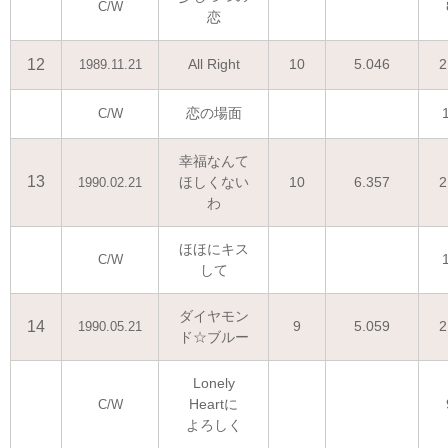
C/W
恋
12
All Right
10
5.046
2
1989.11.21
恋の場面
C/W
幸福なんて
13
ほしくない
10
6.357
2
1990.02.21
わ
ほほにキス
C/W
して
ダイヤモン
14
9
5.059
2
1990.05.21
ド☆ブルー
Lonely
Heartに
C/W
よろしく