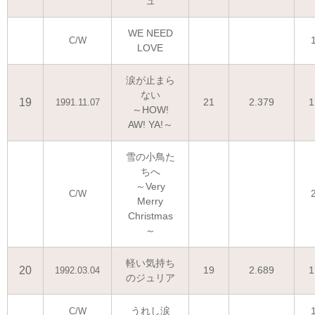
ュ
WE NEED
C/W
LOVE
涙が止まら
ない
19
21
2.379
1
1991.11.07
～HOW!
AW! YA!～
雪の小鳥た
ちへ
～Very
C/W
Merry
Christmas
～
軽い気持ち
20
19
2.689
1
1992.03.04
のジュリア
うれし涙
C/W