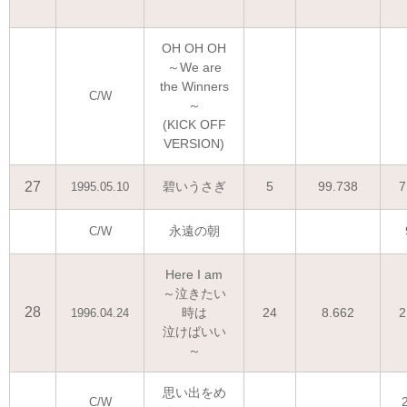
OH OH OH
～We are
the Winners
C/W
～
(KICK OFF
VERSION)
27
碧いうさぎ
5
99.738
7
1995.05.10
永遠の朝
C/W
Here I am
～泣きたい
28
時は
24
8.662
2
1996.04.24
泣けばいい
～
思い出をめ
C/W