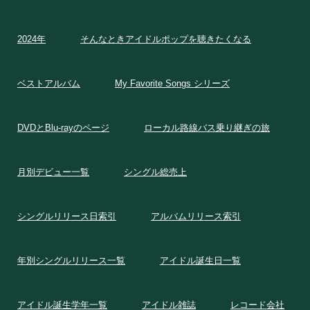
2024年
そんなときアイドルポップを聴きたくなる
ベストアルバム
My Favorite Songs シリーズ
DVDとBlu-rayのページ
ローカル路線バス乗り継ぎの旅
月別デビュー一覧
シングル総売上
シングルリリース日索引
アルバムリリース索引
年別シングルリリース一覧
アイドル誕生日一覧
アイドル誕生学年一覧
アイドル雑誌
レコード会社