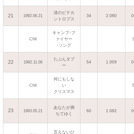
渚のピテカ
21
34
2.080
0
1992.06.21
ントロプス
キャンプ･フ
ァイヤー
C/W
･ソング
たぶんタブ
22
54
1.009
0
1992.11.06
ー
何にもしな
い
C/W
クリスマス
あなたが満
23
60
1.082
0
1993.05.21
ちてゆく
言えないひ