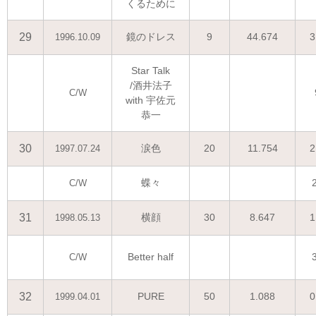
くるために
29
鏡のドレス
9
44.674
3
1996.10.09
Star Talk
/酒井法子
C/W
with 宇佐元
恭一
30
涙色
20
11.754
2
1997.07.24
蝶々
C/W
31
横顔
30
8.647
1
1998.05.13
Better half
C/W
32
PURE
50
1.088
0
1999.04.01