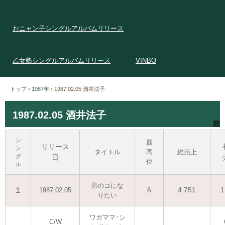
おニャン子シングルアルバムリリース
乙女塾シングルアルバムリリース
VINBO
トップ
›
1987年
›
1987.02.05 酒井法子
1987.02.05 酒井法子
シ
最
リリース
ン
タイトル
高
総売上
グ
日
位
ル
男のコにな
１
6
4.751
1
1987.02.05
りたい
ワガママ･シ
C/W