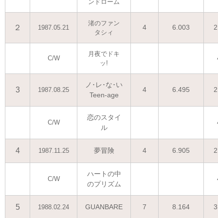
ンドローム
渚のファン
２
4
6.003
2
1987.05.21
タシィ
月夜でドキ
C/W
ッ!
ノ･レ･な･い
3
4
6.495
2
1987.08.25
Teen-age
恋のスタイ
C/W
ル
4
夢冒険
4
6.905
2
1987.11.25
ハートの中
C/W
のプリズム
5
GUANBARE
7
8.164
3
1988.02.24