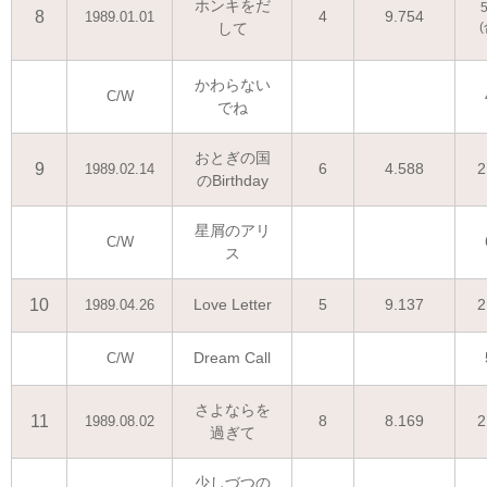
ホンキをだ
5
8
4
9.754
1989.01.01
して
かわらない
C/W
でね
おとぎの国
9
6
4.588
2
1989.02.14
のBirthday
星屑のアリ
C/W
ス
10
Love Letter
5
9.137
2
1989.04.26
Dream Call
C/W
さよならを
11
8
8.169
2
1989.08.02
過ぎて
少しづつの