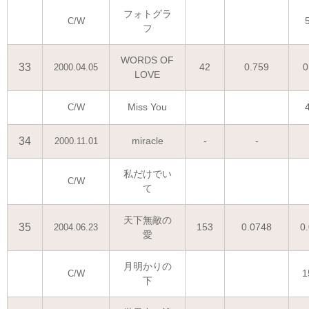
フォトグラ
C/W
フ
WORDS OF
33
42
0.759
0
2000.04.05
LOVE
Miss You
C/W
34
miracle
-
-
2000.11.01
私だけでい
C/W
て
天下無敵の
35
153
0.0748
0
2004.06.23
愛
月明かりの
1
C/W
下