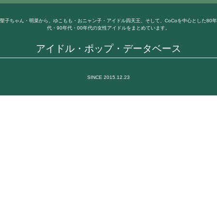
聖子ちゃん・明菜から、ゆこもも・おニャン子・アイドル四天王、そして、CoCoを中心とした80年
代・90年代・00年代の女性アイドルをまとめています。
アイドル・ポップ・データベース
SINCE 2015.12.23