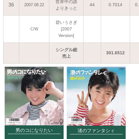
世界中の誰
36
44
0.7014
0
2007.08.22
よりきっと
碧いうさぎ
[2007
C/W
Version]
シングル総
301.6512
売上
男のコになりたい
渚のファンタシィ