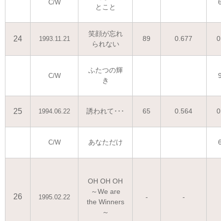
C/W
とこと
笑顔が忘れ
24
89
0.677
0
1993.11.21
られない
ふたつの輝
C/W
き
25
誘われて･･･
65
0.564
0
1994.06.22
あなただけ
C/W
OH OH OH
～We are
26
-
-
1995.02.22
the Winners
～