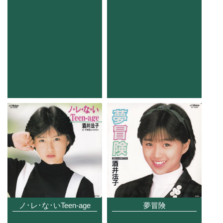
ノ･レ･な･いTeen-age
夢冒険