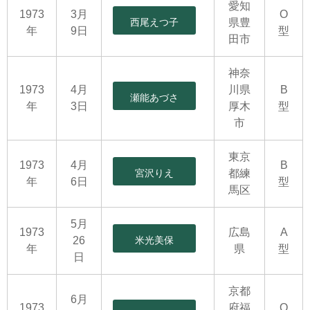
愛知
1973
3月
O
西尾えつ子
県豊
年
9日
型
田市
神奈
1973
4月
川県
B
瀬能あづさ
年
3日
厚木
型
市
東京
1973
4月
B
宮沢りえ
都練
年
6日
型
馬区
5月
1973
広島
A
26
米光美保
年
県
型
日
京都
6月
1973
府福
O