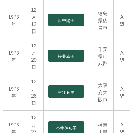
12
徳島
1973
月
A
田中陽子
県徳
年
12
型
島市
日
12
千葉
1973
月
A
桜井幸子
県山
年
20
型
武郡
日
12
大阪
1973
月
A
中江有里
府大
年
26
型
阪市
日
12
1973
月
神奈
A
今井佐知子
年
27
川県
型