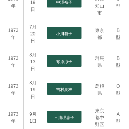
19
中澤裕子
年
知山
型
日
市
7月
1973
東京
B
20
小川範子
年
都
型
日
8月
1973
群馬
B
13
篠原涼子
年
県
型
日
8月
1973
島根
O
19
吉村夏枝
年
県
型
日
東京
1973
9月
A
三浦理恵子
都中
年
1日
型
野区