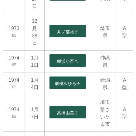
日
12
1973
月
埼玉
A
井ノ部裕子
年
28
県
型
日
1974
1月
沖縄
咲浜小百合
年
1日
県
1974
1月
新潟
A
胡桃沢ひろ子
年
4日
県
型
埼玉
1974
1月
県さ
A
高橋由美子
年
7日
いた
型
ま市