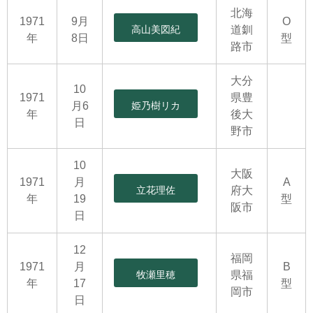
北海
1971
9月
O
高山美図紀
道釧
年
8日
型
路市
大分
10
1971
県豊
月6
姫乃樹リカ
年
後大
日
野市
10
大阪
1971
月
A
立花理佐
府大
年
19
型
阪市
日
12
福岡
1971
月
B
牧瀬里穂
県福
年
17
型
岡市
日