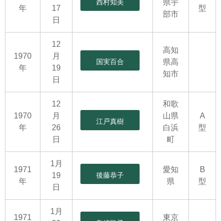
西村知美
県宇
年
17
型
部市
日
12
高知
1970
月
国実百合
県高
年
19
知市
日
12
和歌
1970
月
山県
A
江戸真樹
年
26
白浜
型
日
町
1月
1971
愛知
B
19
後藤恭子
年
県
型
日
1月
1971
東京