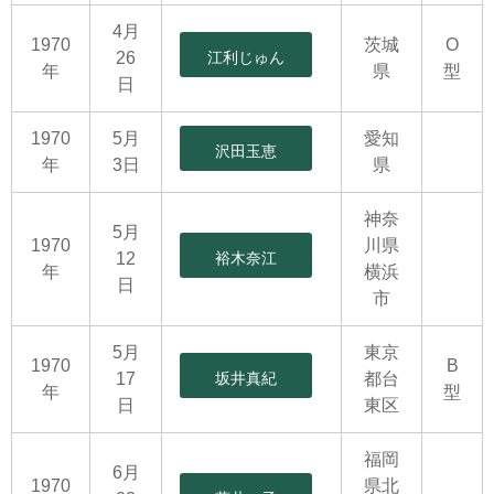
4月
1970
茨城
O
26
江利じゅん
年
県
型
日
1970
5月
愛知
沢田玉恵
年
3日
県
神奈
5月
1970
川県
12
裕木奈江
年
横浜
日
市
5月
東京
1970
B
17
坂井真紀
都台
年
型
日
東区
福岡
6月
1970
県北