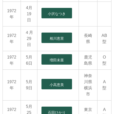
4月
1972
19
小沢なつき
年
日
４月
1972
長崎
AB
29
相川恵里
年
県
型
日
1972
5月
鹿児
O
増田未亜
年
6日
島県
型
神奈
1972
5月
川県
A
小高恵美
年
9日
横浜
型
市
5月
1972
東京
A
25
石田ひかり