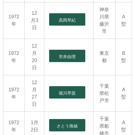
神奈
12
1972
川県
A
月3
高岡早紀
年
藤沢
型
日
市
12
1972
月
東京
B
市井由理
年
20
都
型
日
12
千葉
1972
月
A
堀川早苗
県松
年
27
型
戸市
日
千葉
1972
1月
A
さとう珠緒
県船
年
2日
型
橋市