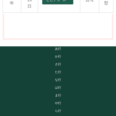
年
型
日
あ行
か行
さ行
た行
な行
は行
ま行
や行
ら行