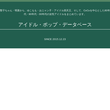
聖子ちゃん・明菜から、ゆこもも・おニャン子・アイドル四天王、そして、CoCoを中心とした80年
代・90年代・00年代の女性アイドルをまとめています。
アイドル・ポップ・データベース
SINCE 2015.12.23