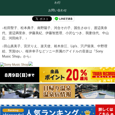
わ行
お問い合わせ
↓松田聖子、松本典子、南野陽子、河合その子、国生さゆり、渡辺美奈
代、渡辺満里奈、伊藤美紀、伊藤智恵理、小沢なつき、我妻佳代、中山
忍、河田純子、↓
↓田山真美子、宮沢りえ、楽天使、裕木奈江、Lip's、宍戸留美、中野理
絵、芳賀ゆい、桜井幸子などソニー所属のアイドルの音楽は『Sony
Music Shop』から↓