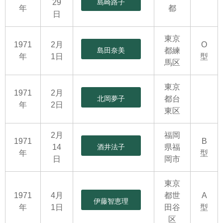
29
島崎路子
年
都
日
東京
1971
2月
O
島田奈美
都練
年
1日
型
馬区
東京
1971
2月
北岡夢子
都台
年
2日
東区
2月
福岡
1971
B
14
酒井法子
県福
年
型
日
岡市
東京
1971
4月
都世
A
伊藤智恵理
年
1日
田谷
型
区