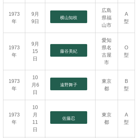
広島
1973
9月
A
横山知枝
県福
年
9日
型
山市
愛知
9月
1973
県名
O
15
藤谷美紀
年
古屋
型
日
市
10
1973
東京
B
月6
遠野舞子
年
都
型
日
10
1973
月
東京
A
佐藤忍
年
11
都
型
日