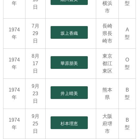
年
横浜
型
日
市
7月
長崎
1974
A
29
坂上香織
県長
年
型
日
崎市
8月
東京
1974
O
17
華原朋美
都江
年
型
日
東区
9月
1974
熊本
B
23
井上晴美
年
県
型
日
9月
大阪
1974
B
25
杉本理恵
府堺
年
型
日
市