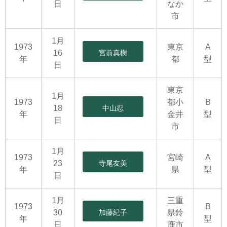
日
なか
市
1月
1973
東京
A
16
宮前真樹
年
都
型
日
東京
1月
1973
都小
B
18
中山忍
年
金井
型
日
市
1月
1973
宮崎
A
23
寺尾友美
年
県
型
日
1月
三重
1973
B
30
加藤紀子
県鈴
年
型
日
鹿市