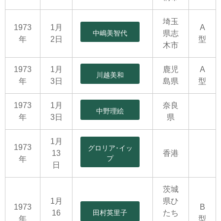
埼玉
1973
1月
A
中嶋美智代
県志
年
2日
型
木市
1973
1月
鹿児
A
川越美和
年
3日
島県
型
1973
1月
奈良
中野理絵
年
3日
県
1月
1973
グロリア･イッ
13
香港
プ
年
日
茨城
1月
県ひ
1973
B
16
田村英里子
たち
年
型