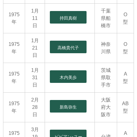
1月
千葉
1975
O
11
持田真樹
県船
年
型
日
橋市
1月
1975
神奈
O
21
高橋貴代子
年
川県
型
日
1月
茨城
1975
A
31
木内美歩
県取
年
型
日
手市
2月
大阪
1975
AB
28
新島弥生
府大
年
型
日
阪市
3月
1975
A
19
ビビアン･スー
台湾