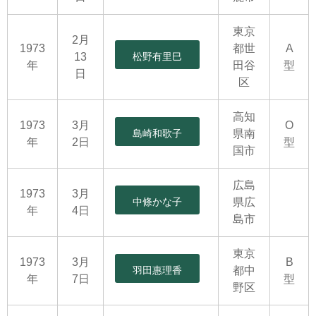
東京
2月
1973
都世
A
13
松野有里巳
年
田谷
型
日
区
高知
1973
3月
O
島崎和歌子
県南
年
2日
型
国市
広島
1973
3月
中條かな子
県広
年
4日
島市
東京
1973
3月
B
羽田惠理香
都中
年
7日
型
野区