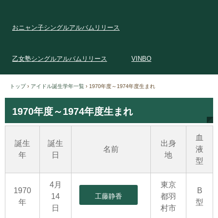
おニャン子シングルアルバムリリース
乙女塾シングルアルバムリリース
VINBO
トップ
›
アイドル誕生学年一覧
›
1970年度～1974年度生まれ
1970年度～1974年度生まれ
血
誕生
誕生
出身
名前
液
年
日
地
型
4月
東京
1970
B
14
工藤静香
都羽
年
型
日
村市