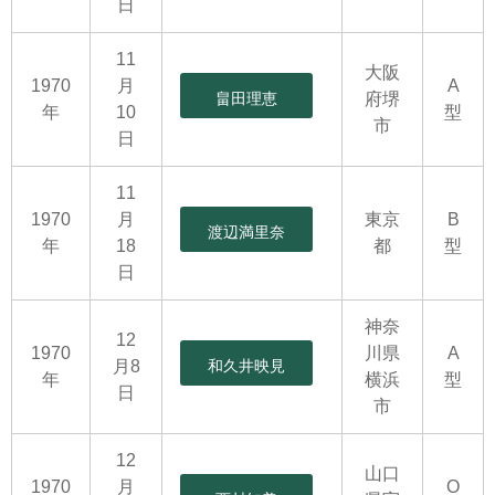
日
11
大阪
1970
月
A
畠田理恵
府堺
年
10
型
市
日
11
1970
月
東京
B
渡辺満里奈
年
18
都
型
日
神奈
12
1970
川県
A
月8
和久井映見
年
横浜
型
日
市
12
山口
1970
月
O