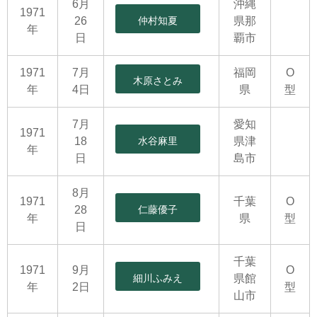
6月
沖縄
1971
26
仲村知夏
県那
年
日
覇市
1971
7月
福岡
O
木原さとみ
年
4日
県
型
7月
愛知
1971
18
水谷麻里
県津
年
日
島市
8月
1971
千葉
O
28
仁藤優子
年
県
型
日
千葉
1971
9月
O
細川ふみえ
県館
年
2日
型
山市