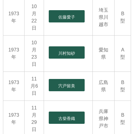
10
埼玉
1973
月
B
佐藤愛子
県川
年
22
型
越市
日
10
1973
月
愛知
A
川村知砂
年
23
県
型
日
11
1973
広島
B
月6
宍戸留美
年
県
型
日
11
兵庫
1973
月
B
古柴香織
県神
年
29
型
戸市
日