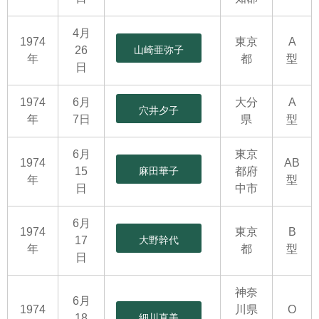
4月
1974
東京
A
26
山崎亜弥子
年
都
型
日
1974
6月
大分
A
穴井夕子
年
7日
県
型
6月
東京
1974
AB
15
麻田華子
都府
年
型
日
中市
6月
1974
東京
B
17
大野幹代
年
都
型
日
神奈
6月
1974
川県
O
18
細川直美