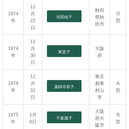
11
秋田
1974
月
O
河田純子
県秋
年
22
型
田市
日
11
1974
月
大阪
東恵子
年
30
府
日
12
東京
1974
月
都東
A
薬師寺容子
年
31
村山
型
日
市
大阪
1975
1月
B
千葉麗子
府大
年
8日
型
阪市