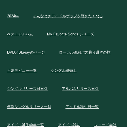
2024年
そんなときアイドルポップを聴きたくなる
ベストアルバム
My Favorite Songs シリーズ
DVDとBlu-rayのページ
ローカル路線バス乗り継ぎの旅
月別デビュー一覧
シングル総売上
シングルリリース日索引
アルバムリリース索引
年別シングルリリース一覧
アイドル誕生日一覧
アイドル誕生学年一覧
アイドル雑誌
レコード会社