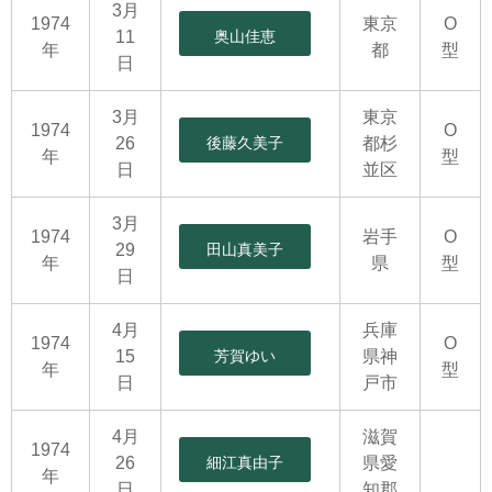
3月
1974
東京
O
11
奥山佳恵
年
都
型
日
3月
東京
1974
O
26
後藤久美子
都杉
年
型
日
並区
3月
1974
岩手
O
29
田山真美子
年
県
型
日
4月
兵庫
1974
O
15
芳賀ゆい
県神
年
型
日
戸市
4月
滋賀
1974
26
細江真由子
県愛
年
日
知郡