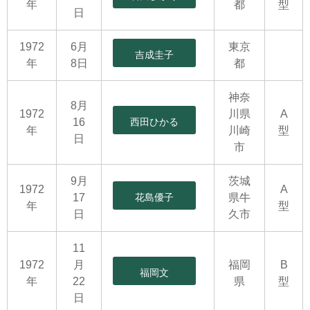
年
都
型
日
1972
6月
東京
吉成圭子
年
8日
都
神奈
8月
1972
川県
A
16
西田ひかる
年
川崎
型
日
市
9月
茨城
1972
A
17
花島優子
県牛
年
型
日
久市
11
1972
月
福岡
B
福岡文
年
22
県
型
日