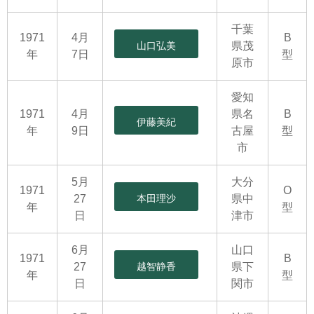
千葉
1971
4月
B
山口弘美
県茂
年
7日
型
原市
愛知
1971
4月
県名
B
伊藤美紀
年
9日
古屋
型
市
5月
大分
1971
O
27
本田理沙
県中
年
型
日
津市
6月
山口
1971
B
27
越智静香
県下
年
型
日
関市