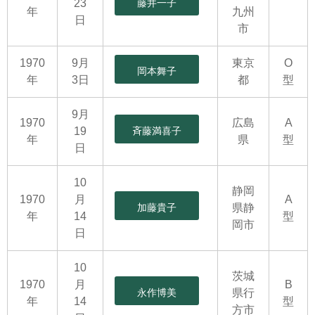
23
藤井一子
年
九州
日
市
1970
9月
東京
O
岡本舞子
年
3日
都
型
9月
1970
広島
A
19
斉藤満喜子
年
県
型
日
10
静岡
1970
月
A
加藤貴子
県静
年
14
型
岡市
日
10
茨城
1970
月
B
永作博美
県行
年
14
型
方市