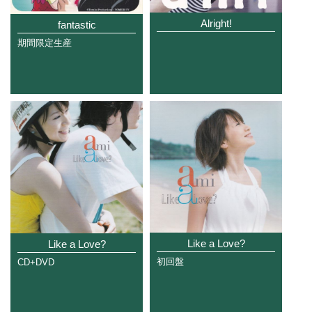
Alright!
fantastic
期間限定生産
Like a Love?
Like a Love?
初回盤
CD+DVD