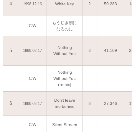
4
White Key
2
50.283
1
1998.12.16
もうじき朝に
C/W
なるのに
Nothing
5
3
41.109
2
1999.02.17
Without You
Nothing
Without You
C/W
(remix)
Don't leave
6
3
27.346
1
1999.03.17
me behind
Silent Stream
C/W