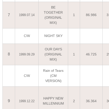
BE
TOGETHER
7
1
86.986
3
1999.07.14
(ORIGINAL
MIX)
NIGHT SKY
C/W
OUR DAYS
8
(ORIGINAL
1
46.725
2
1999.09.29
MIX)
Rain of Tears
(CM
C/W
VERSION)
HAPPY NEW
9
2
36.364
3
1999.12.22
MILLENNIUM