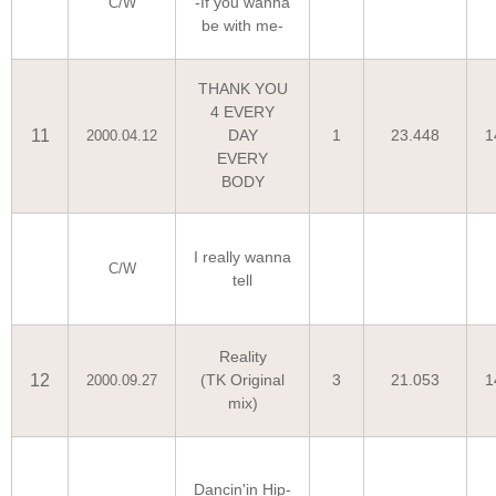
-If you wanna
C/W
be with me-
THANK YOU
4 EVERY
11
DAY
1
23.448
1
2000.04.12
EVERY
BODY
I really wanna
C/W
tell
Reality
12
(TK Original
3
21.053
1
2000.09.27
mix)
Dancin'in Hip-