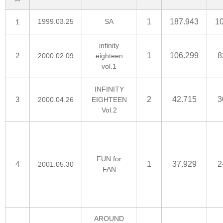
１
1999.03.25
SA
1
187.943
1
infinity
2
1
106.299
8
2000.02.09
eighteen
vol.1
INFINITY
3
2
42.715
3
2000.04.26
EIGHTEEN
Vol.2
FUN for
4
1
37.929
2
2001.05.30
FAN
AROUND