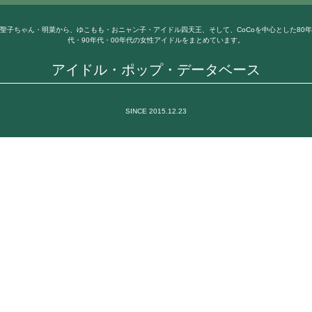
聖子ちゃん・明菜から、ゆこもも・おニャン子・アイドル四天王、そして、CoCoを中心とした80年
代・90年代・00年代の女性アイドルをまとめています。
アイドル・ポップ・データベース
SINCE 2015.12.23