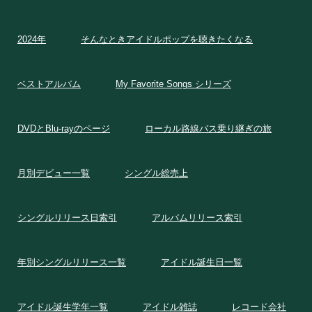
2024年
そんなときアイドルポップを聴きたくなる
ベストアルバム
My Favorite Songs シリーズ
DVDとBlu-rayのページ
ローカル路線バス乗り継ぎの旅
月別デビュー一覧
シングル総売上
シングルリリース日索引
アルバムリリース索引
年別シングルリリース一覧
アイドル誕生日一覧
アイドル誕生学年一覧
アイドル雑誌
レコード会社