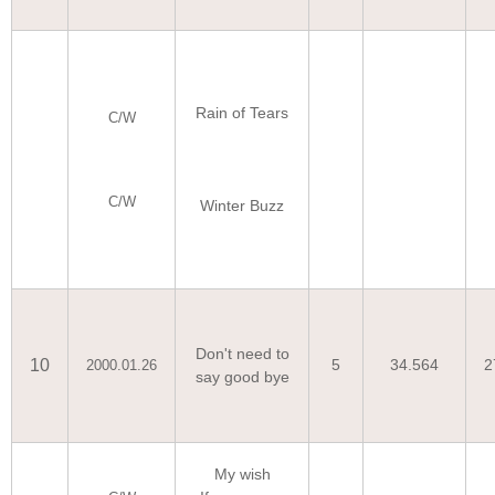
Rain of Tears
C/W
C/W
Winter Buzz
Don't need to
10
5
34.564
2
2000.01.26
say good bye
My wish