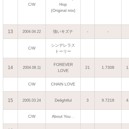
Hop
C/W
(Original mix)
13
強いキズナ
-
-
2004.04.22
シンデレラス
C/W
トーリー
FOREVER
14
21
1.7308
1
2004.08.11
LOVE
CHAIN LOVE
C/W
15
Delightful
3
9.7218
4
2005.03.24
About You…
C/W