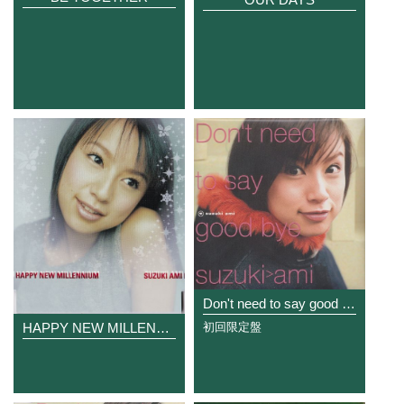
Don't need to say good bye
HAPPY NEW MILLENNUM
初回限定盤