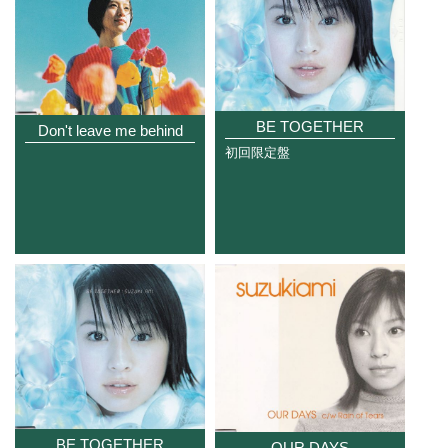
BE TOGETHER
Don't leave me behind
初回限定盤
BE TOGETHER
OUR DAYS