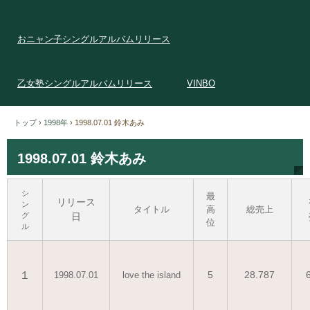
おニャン子シングルアルバムリリース
乙女塾シングルアルバムリリース
VINBO
トップ
›
1998年
›
1998.07.01 鈴木あみ
1998.07.01 鈴木あみ
シ
最
リリース
ン
タイトル
高
総売上
グ
日
位
ル
１
5
28.787
1998.07.01
love the island