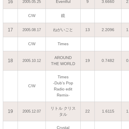
16
Eventful
9
3.6660
2
2005.05.25
鏡
C/W
17
ねがいごと
13
2.2096
1
2005.08.17
Times
C/W
AROUND
18
19
0.7482
0
2005.10.12
THE WORLD
Times
-Dub's Pop
C/W
Radio edit
Remix-
リトル クリス
19
22
1.6115
1
2005.12.07
タル
Crystal