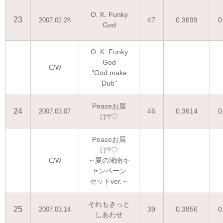
O. K. Funky
23
47
0.3699
0
2007.02.28
God
O. K. Funky
God
C/W
"God make
Dub"
Peaceお届
24
46
0.3614
0
2007.03.07
け!!♡
Peaceお届
け!!♡
～夏の湘南キ
C/W
ャンペーン
セットver.～
それもきっと
25
39
0.3856
0
2007.03.14
しあわせ