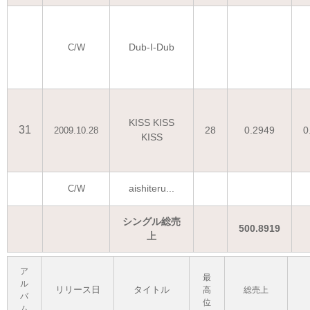
Dub-I-Dub
C/W
KISS KISS
31
28
0.2949
0
2009.10.28
KISS
aishiteru...
C/W
シングル総売
500.8919
上
ア
最
ル
リリース日
タイトル
高
総売上
バ
位
ム