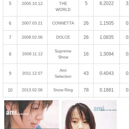
5
5
6.2022
3
2005.10.12
THE
WORLD
6
2007.03.21
CONNETTA
26
1.1505
0
7
2008.02.06
DOLCE
26
1.0835
0
Supreme
8
2008.11.12
16
1.3094
0
Show
Ami
9
2011.12.07
43
0.4043
0
Selection
10
2013.02.06
Snow Ring
78
0.1881
0