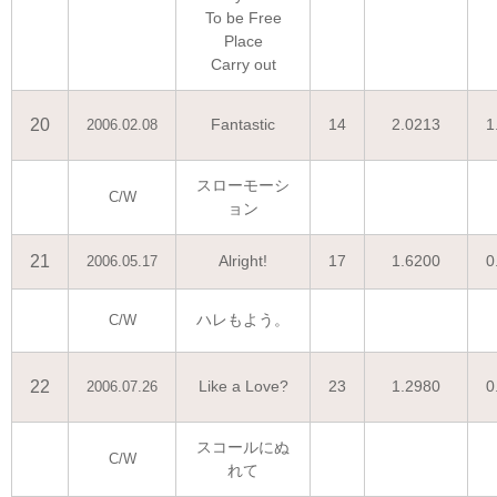
To be Free
Place
Carry out
20
Fantastic
14
2.0213
1
2006.02.08
スローモーシ
C/W
ョン
21
Alright!
17
1.6200
0
2006.05.17
ハレもよう。
C/W
22
Like a Love?
23
1.2980
0
2006.07.26
スコールにぬ
C/W
れて