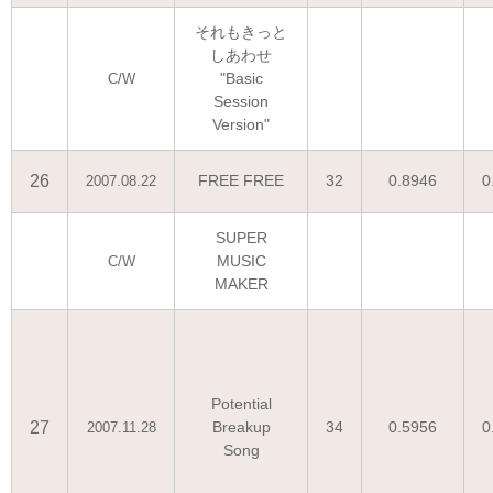
それもきっと
しあわせ
"Basic
C/W
Session
Version"
26
FREE FREE
32
0.8946
0
2007.08.22
SUPER
MUSIC
C/W
MAKER
Potential
27
Breakup
34
0.5956
0
2007.11.28
Song