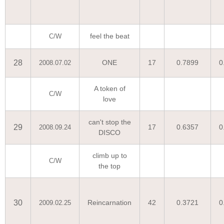
feel the beat
C/W
28
ONE
17
0.7899
0
2008.07.02
A token of
C/W
love
can't stop the
29
17
0.6357
0
2008.09.24
DISCO
climb up to
C/W
the top
30
Reincarnation
42
0.3721
0
2009.02.25