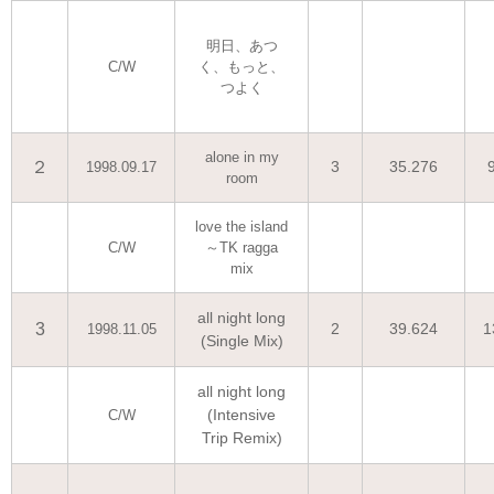
明日、あつ
C/W
く、もっと、
つよく
alone in my
２
3
35.276
1998.09.17
room
love the island
C/W
～TK ragga
mix
all night long
3
2
39.624
1
1998.11.05
(Single Mix)
all night long
(Intensive
C/W
Trip Remix)