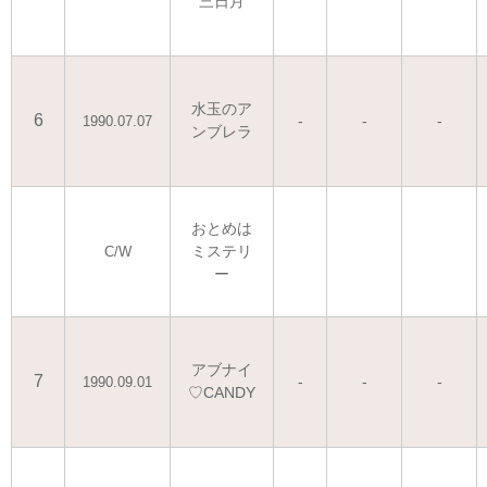
三日月
水玉のア
6
-
-
-
1990.07.07
ンブレラ
おとめは
ミステリ
C/W
ー
アブナイ
7
-
-
-
1990.09.01
♡CANDY