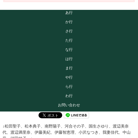
あ行
か行
さ行
た行
な行
は行
ま行
や行
ら行
わ行
お問い合わせ
↓松田聖子、松本典子、南野陽子、河合その子、国生さゆり、渡辺美奈
代、渡辺満里奈、伊藤美紀、伊藤智恵理、小沢なつき、我妻佳代、中山