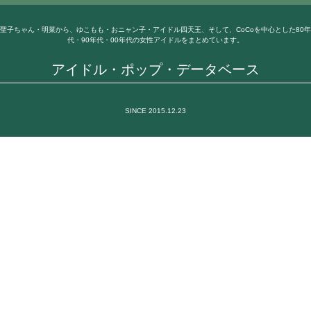
聖子ちゃん・明菜から、ゆこもも・おニャン子・アイドル四天王、そして、CoCoを中心とした80年
代・90年代・00年代の女性アイドルをまとめています。
アイドル・ポップ・データベース
SINCE 2015.12.23