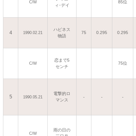
85位
C/W
ィ･デイ
ハピネス
4
75
0.295
0.295
1990.02.21
物語
恋まで5
75位
C/W
センチ
電撃的ロ
5
-
-
-
1990.05.21
マンス
雨の日の
C/W