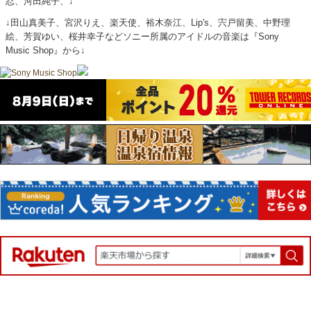
忍、河田純子、↓
↓田山真美子、宮沢りえ、楽天使、裕木奈江、Lip's、宍戸留美、中野理
絵、芳賀ゆい、桜井幸子などソニー所属のアイドルの音楽は『Sony
Music Shop』から↓