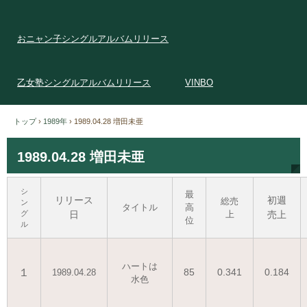
おニャン子シングルアルバムリリース
乙女塾シングルアルバムリリース
VINBO
トップ
›
1989年
›
1989.04.28 増田未亜
1989.04.28 増田未亜
シ
最
リリース
初週
総売
ン
タイトル
高
グ
日
上
売上
位
ル
ハートは
１
85
0.341
0.184
1989.04.28
水色