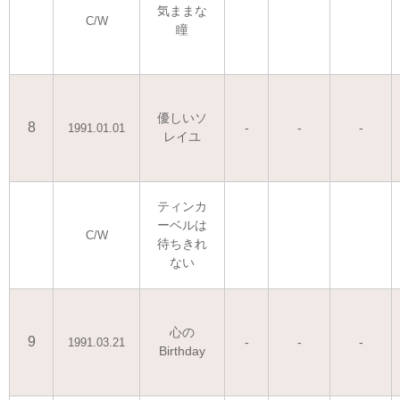
気ままな
C/W
瞳
優しいソ
8
-
-
-
1991.01.01
レイユ
ティンカ
ーベルは
C/W
待ちきれ
ない
心の
9
-
-
-
1991.03.21
Birthday