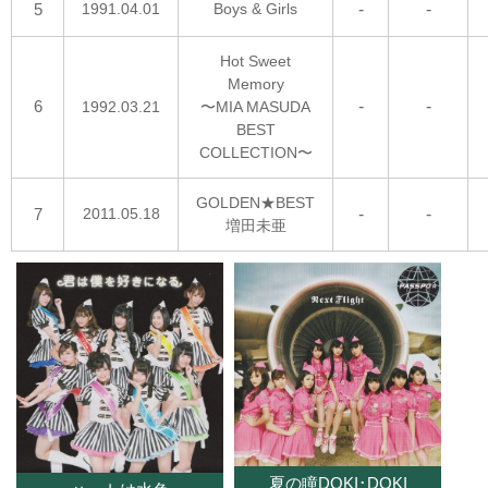
5
1991.04.01
Boys & Girls
-
-
Hot Sweet
Memory
6
-
-
1992.03.21
〜MIA MASUDA
BEST
COLLECTION〜
GOLDEN★BEST
7
2011.05.18
-
-
増田未亜
夏の瞳DOKI･DOKI