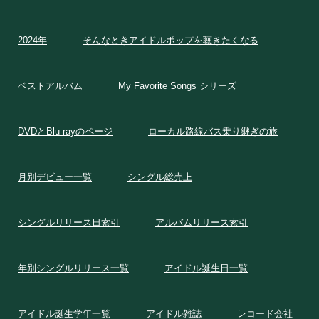
2024年
そんなときアイドルポップを聴きたくなる
ベストアルバム
My Favorite Songs シリーズ
DVDとBlu-rayのページ
ローカル路線バス乗り継ぎの旅
月別デビュー一覧
シングル総売上
シングルリリース日索引
アルバムリリース索引
年別シングルリリース一覧
アイドル誕生日一覧
アイドル誕生学年一覧
アイドル雑誌
レコード会社