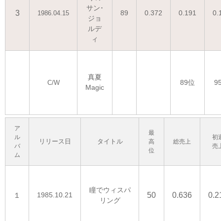
サン･
3
89
0.372
0.191
0.
1986.04.15
ジョ
ルデ
ィ
真夏
89位
9
C/W
Magic
ア
最
ル
初
リリース日
タイトル
高
総売上
バ
売
位
ム
瞳でウィスパ
１
1985.10.21
50
0.636
0.2
リング