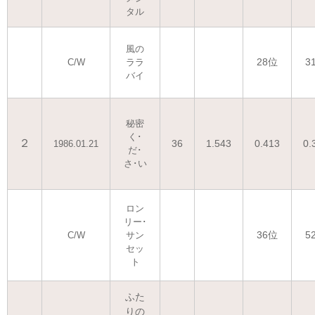
タル
風の
28位
3
C/W
ララ
バイ
秘密
く･
２
36
1.543
0.413
0.
1986.01.21
だ･
さ･い
ロン
リー･
36位
5
C/W
サン
セッ
ト
ふた
りの