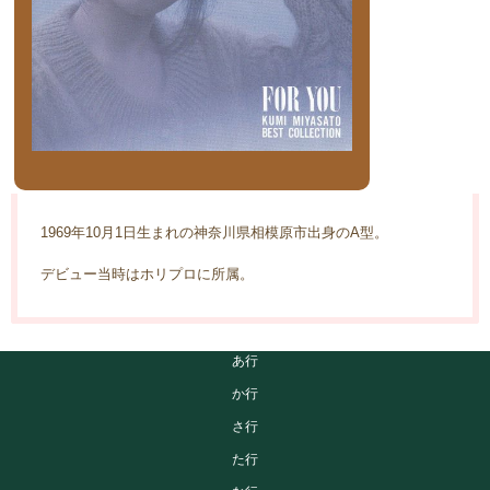
1969年10月1日生まれの神奈川県相模原市出身のA型。
デビュー当時はホリプロに所属。
あ行
か行
さ行
た行