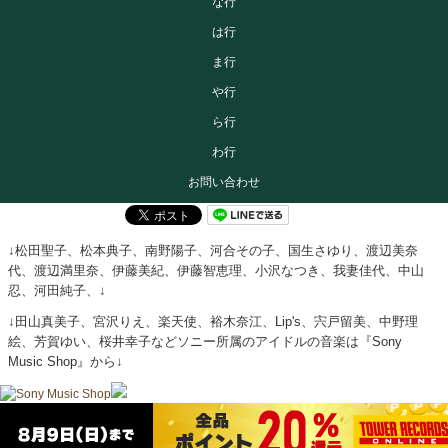
な行
は行
ま行
や行
ら行
わ行
お問い合わせ
↓松田聖子、松本典子、南野陽子、河合その子、国生さゆり、渡辺美奈
代、渡辺満里奈、伊藤美紀、伊藤智恵理、小沢なつき、我妻佳代、中山
忍、河田純子、↓
↓田山真美子、宮沢りえ、楽天使、裕木奈江、Lip's、宍戸留美、中野理
絵、芳賀ゆい、桜井幸子などソニー所属のアイドルの音楽は『Sony
Music Shop』から↓