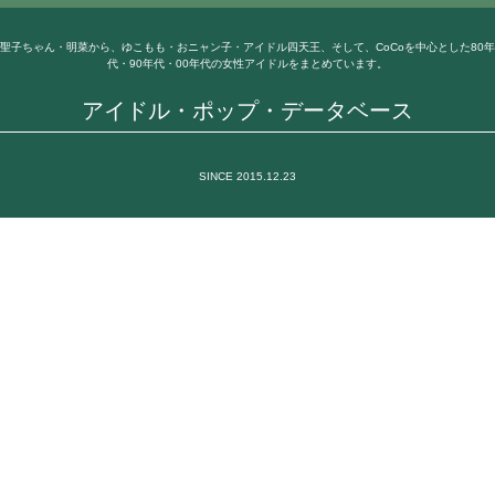
聖子ちゃん・明菜から、ゆこもも・おニャン子・アイドル四天王、そして、CoCoを中心とした80年
代・90年代・00年代の女性アイドルをまとめています。
アイドル・ポップ・データベース
SINCE 2015.12.23