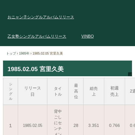
おニャン子シングルアルバムリリース
乙女塾シングルアルバムリリース
VINBO
トップ
›
1985年
›
1985.02.05 宮里久美
1985.02.05 宮里久美
シ
最
リリース
初週
タイ
総売
ン
2
高
グ
日
トル
上
売上
位
ル
背中
ごし
にセ
１
28
3.351
0.766
0.
1985.02.05
ンチ
メン