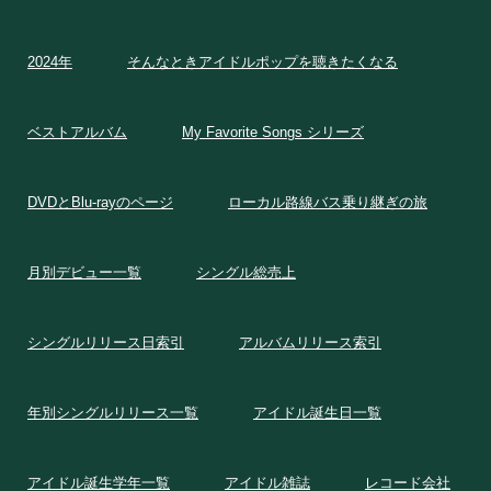
2024年
そんなときアイドルポップを聴きたくなる
ベストアルバム
My Favorite Songs シリーズ
DVDとBlu-rayのページ
ローカル路線バス乗り継ぎの旅
月別デビュー一覧
シングル総売上
シングルリリース日索引
アルバムリリース索引
年別シングルリリース一覧
アイドル誕生日一覧
アイドル誕生学年一覧
アイドル雑誌
レコード会社