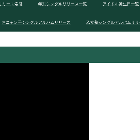
リリース索引
年別シングルリリース一覧
アイドル誕生日一覧
おニャン子シングルアルバムリリース
乙女塾シングルアルバムリリ