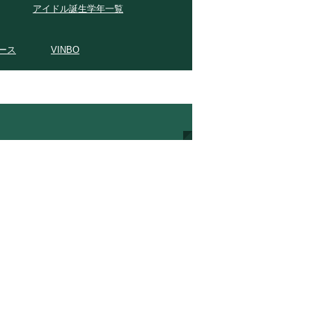
アイドル誕生学年一覧
ース
VINBO