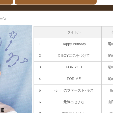
in'』
タイトル
1
Happy Birthday
尾
2
X-BOYに気をつけて
尾
3
FOR YOU
尾
4
FOR ME
尾
5
-5mmのファースト･キス
高
6
元気出せよな
山