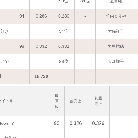
50位
84位
夏目純
94
0.286
0.286
-
竹内まりや
が好き
94位
大森祥子
98
0.332
0.332
-
岩里祐穂
ないで
98位
大森祥子
上
18.730
最
初週
タイトル
高
総売上
売上
位
loomin'
90
0.326
0.326