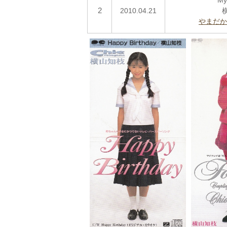
My
2
2010.04.21
やまだか