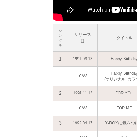
シ
リリース
ン
タイトル
グ
日
ル
１
1991.06.13
Happy Birthda
Happy Birthda
C/W
(オリジナル･カラ
２
1991.11.13
FOR YOU
C/W
FOR ME
3
X-BOYに気をつ
1992.04.17