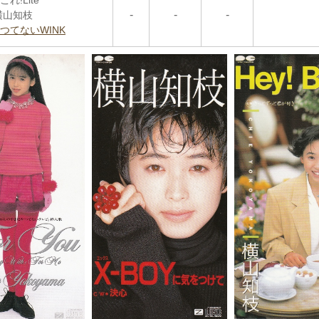
これ!Lite
-
-
-
横山知枝
つてないWINK