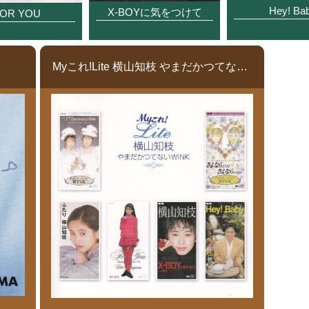
Hey! Ba
X-BOYに気をつけて
OR YOU
Myこれ!Lite 横山知枝 やまだかつてないWINK