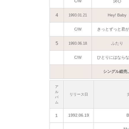
決心
C/W
4
Hey! Baby
1993.01.21
きっとずっと君
C/W
5
ふたり
1993.06.18
ひとりにはなら
C/W
シングル総売
ア
ル
リリース日
バ
ム
１
1992.06.19
B