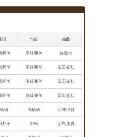
作詞
作曲
編曲
崎亜美
尾崎亜美
佐藤準
崎亜美
尾崎亜美
富田素弘
崎亜美
尾崎亜美
富田素弘
崎亜美
尾崎亜美
富田素弘
橋研
高橋研
小林信吾
田邦子
KAN
水島康貴