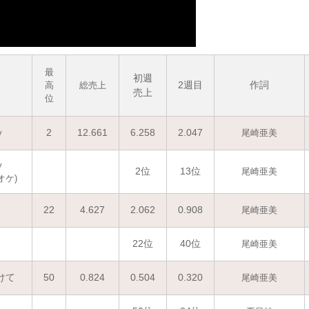
最
初週
2週目
作詞
高
総売上
売上
位
2
12.661
6.258
2.047
y
尾崎亜美
y
2位
13位
尾崎亜美
オケ)
22
4.627
2.062
0.908
尾崎亜美
22位
40位
尾崎亜美
けて
50
0.824
0.504
0.320
尾崎亜美