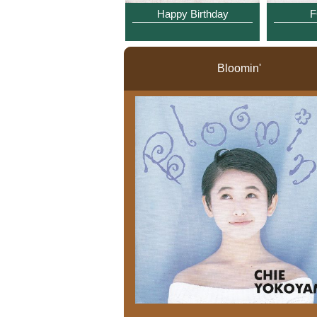
Happy Birthday
F
Bloomin'