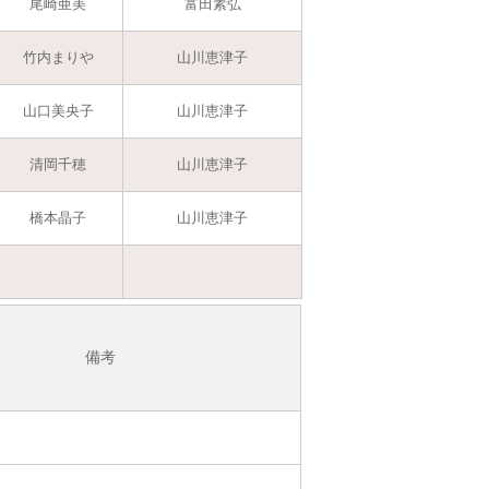
尾崎亜美
富田素弘
竹内まりや
山川恵津子
山口美央子
山川恵津子
清岡千穂
山川恵津子
橋本晶子
山川恵津子
備考