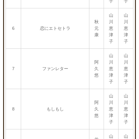
子
子
山
山
秋
川
川
6
恋にエトセトラ
元
恵
恵
康
津
津
子
子
山
山
阿
川
川
7
ファンレター
久
恵
恵
悠
津
津
子
子
山
山
阿
川
川
8
もしもし
久
恵
恵
悠
津
津
子
子
山
山