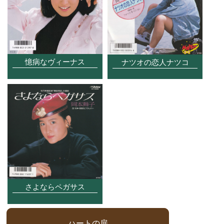
憶病なヴィーナス
ナツオの恋人ナツコ
さよならペガサス
ハートの扉