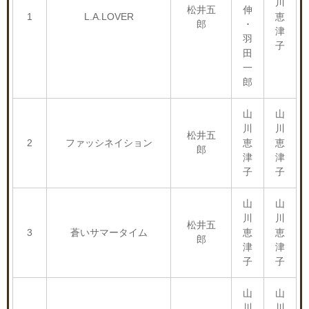
川
松井五
伸
1
L.A.LOVER
恵
郎
･
津
羽
子
田
一
郎
山
山
川
川
松井五
2
ファッシネイション
恵
恵
郎
津
津
子
子
山
山
川
川
松井五
3
蒼いサマータイム
恵
恵
郎
津
津
子
子
山
山
川
川