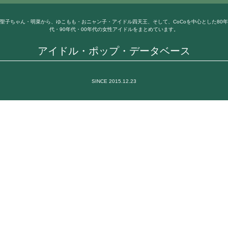
聖子ちゃん・明菜から、ゆこもも・おニャン子・アイドル四天王、そして、CoCoを中心とした80年
代・90年代・00年代の女性アイドルをまとめています。
アイドル・ポップ・データベース
SINCE 2015.12.23