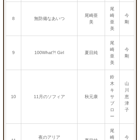
尾
尾崎亜
崎
今
8
無防備なあいつ
美
亜
剛
美
尾
崎
今
9
100What?! Girl
夏目純
亜
剛
美
鈴
木
山
キ
川
10
11月のソフィア
秋元康
サ
恵
ブ
津
ロ
子
ー
尾
夜のアリア
崎
今