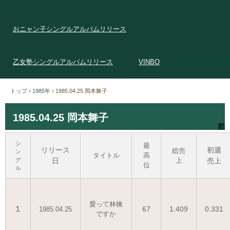
おニャン子シングルアルバムリリース
乙女塾シングルアルバムリリース
VINBO
トップ
›
1985年
›
1985.04.25 岡本舞子
1985.04.25 岡本舞子
シ
最
リリース
初週
総売
ン
タイトル
高
グ
日
上
売上
位
ル
愛って林檎
１
67
1.409
0.331
1985.04.25
ですか