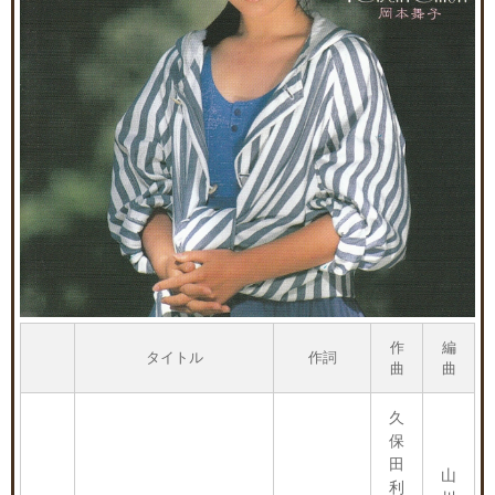
作
編
タイトル
作詞
曲
曲
久
保
田
山
利