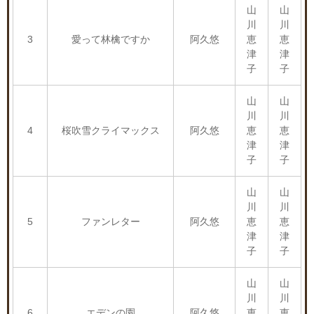
山
山
川
川
3
愛って林檎ですか
阿久悠
恵
恵
津
津
子
子
山
山
川
川
4
桜吹雪クライマックス
阿久悠
恵
恵
津
津
子
子
山
山
川
川
5
ファンレター
阿久悠
恵
恵
津
津
子
子
山
山
川
川
6
エデンの園
阿久悠
恵
恵