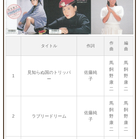
作
編
タイトル
作詞
曲
曲
馬
馬
飼
飼
見知らぬ国のトリッパ
佐藤純
1
野
野
ー
子
康
康
二
二
馬
馬
飼
飼
佐藤純
2
ラブリードリーム
野
野
子
康
康
二
二