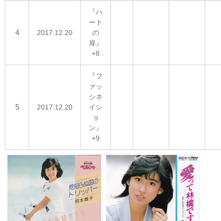
『ハ
ート
4
2017.12.20
の
扉』
+8
『フ
ァッ
シネ
5
2017.12.20
イシ
ョ
ン』
+9