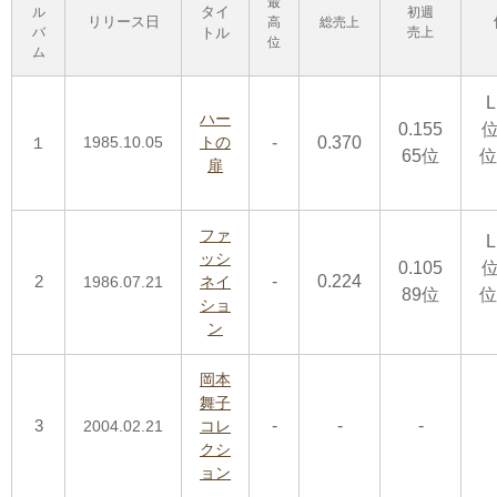
最
タイ
ル
初週
リリース日
高
総売上
バ
トル
売上
位
ム
L
ハー
0.155
位
１
1985.10.05
トの
-
0.370
65位
位
扉
ファ
L
ッシ
0.105
位
2
-
0.224
1986.07.21
ネイ
89位
位
ショ
ン
岡本
舞子
3
-
-
-
2004.02.21
コレ
クシ
ョン