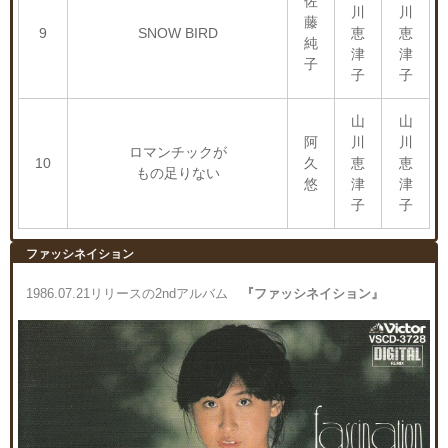
佐
川
川
藤
9
SNOW BIRD
恵
恵
純
津
津
子
子
子
山
山
阿
川
川
ロマンチックが
10
久
恵
恵
もの足りない
悠
津
津
子
子
ファッシネイション
1986.07.21リリースの2ndアルバム
『ファッシネイション』