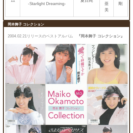
11
夏目純
-Starlight Dreaming-
亜
剛
美
岡本舞子 コレクション
2004.02.21リリースのベストアルバム
『岡本舞子 コレクション』