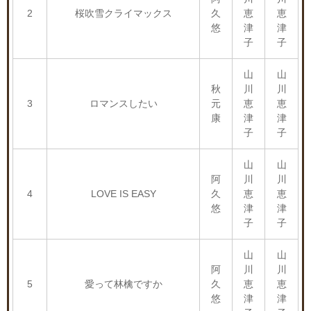
2
桜吹雪クライマックス
久
恵
恵
悠
津
津
子
子
山
山
秋
川
川
3
ロマンスしたい
元
恵
恵
康
津
津
子
子
山
山
阿
川
川
4
LOVE IS EASY
久
恵
恵
悠
津
津
子
子
山
山
阿
川
川
5
愛って林檎ですか
久
恵
恵
悠
津
津