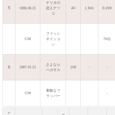
ナツオの
5
恋人ナツ
40
1.941
0.209
1986.06.21
コ
ファッシ
ネイショ
76位
C/W
ン
さよなら
6
108
-
-
1987.01.21
ペガサス
素敵なフ
-
C/W
ラッパー
ア