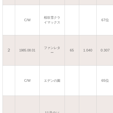
桜吹雪クラ
67位
C/W
イマックス
ファンレタ
２
65
1.040
0.307
1985.08.01
ー
65位
C/W
エデンの園
11月のソ