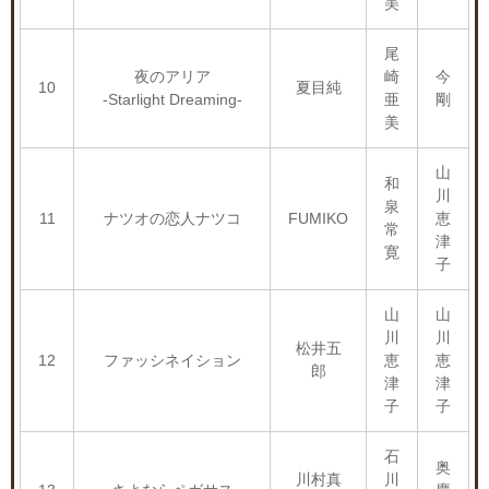
美
尾
夜のアリア
崎
今
10
夏目純
-Starlight Dreaming-
亜
剛
美
山
和
川
泉
11
ナツオの恋人ナツコ
FUMIKO
恵
常
津
寛
子
山
山
川
川
松井五
12
ファッシネイション
恵
恵
郎
津
津
子
子
石
奥
川村真
川