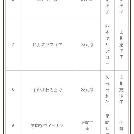
津
津
子
子
鈴
木
山
キ
川
7
11月のソフィア
秋元康
サ
恵
ブ
津
ロ
子
ー
久
山
保
川
8
冬が終わるまで
秋元康
田
恵
利
津
伸
子
尾
尾崎亜
崎
今
9
憶病なヴィーナス
美
亜
剛