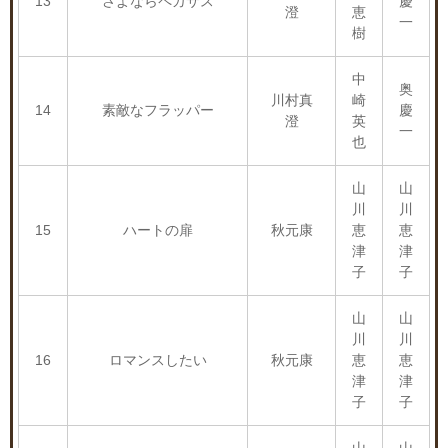
13
さよならペガサス
慶
澄
恵
一
樹
中
奥
川村真
崎
14
素敵なフラッパー
慶
澄
英
一
也
山
山
川
川
15
ハートの扉
秋元康
恵
恵
津
津
子
子
山
山
川
川
16
ロマンスしたい
秋元康
恵
恵
津
津
子
子
山
山