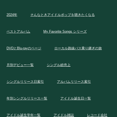
2024年
そんなときアイドルポップを聴きたくなる
ベストアルバム
My Favorite Songs シリーズ
DVDとBlu-rayのページ
ローカル路線バス乗り継ぎの旅
月別デビュー一覧
シングル総売上
シングルリリース日索引
アルバムリリース索引
年別シングルリリース一覧
アイドル誕生日一覧
アイドル誕生学年一覧
アイドル雑誌
レコード会社