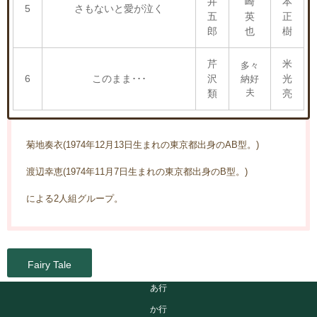
井
崎
本
5
さもないと愛が泣く
五
英
正
郎
也
樹
芹
米
多々
6
このまま･･･
沢
光
納好
夫
類
亮
菊地奏衣(1974年12月13日生まれの東京都出身のAB型。)
渡辺幸恵(1974年11月7日生まれの東京都出身のB型。)
による2人組グループ。
Fairy Tale
あ行
か行