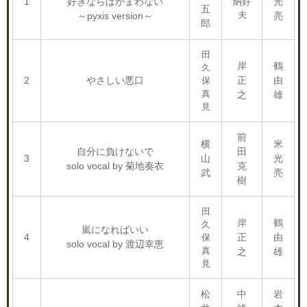
1
好きならばかまわない
光
納好
五
夫
～pyxis version～
亮
郎
田
岸
鶴
久
2
やさしい悪口
正
由
保
真
之
雄
見
前
横
米
自分に負けないで
田
3
山
光
solo vocal by 菊地奏衣
克
武
亮
樹
田
岸
鶴
久
嵐になればいい
4
正
由
保
solo vocal by 渡辺幸恵
真
之
雄
見
松
中
岩