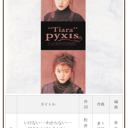
作
編
タイトル
作曲
詞
曲
松
いけない･･･わからない･･･
米
多々
井