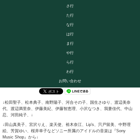
さ行
た行
な行
は行
ま行
や行
ら行
わ行
お問い合わせ
↓松田聖子、松本典子、南野陽子、河合その子、国生さゆり、渡辺美奈
代、渡辺満里奈、伊藤美紀、伊藤智恵理、小沢なつき、我妻佳代、中山
忍、河田純子、↓
↓田山真美子、宮沢りえ、楽天使、裕木奈江、Lip's、宍戸留美、中野理
絵、芳賀ゆい、桜井幸子などソニー所属のアイドルの音楽は『Sony
Music Shop』から↓