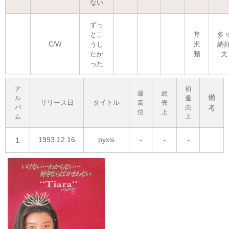
ない
ずっ
とこ
芹
多
C/W
うし
沢
納
たか
類
夫
った
ア
初
最
総
備
ル
週
リリース日
タイトル
高
売
バ
売
考
位
上
ム
上
１
1993.12.16
pyxis
-
-
-