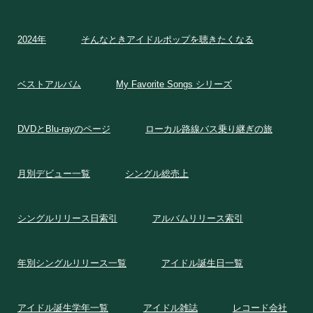
2024年
そんなときアイドルポップを聴きたくなる
ベストアルバム
My Favorite Songs シリーズ
DVDとBlu-rayのページ
ローカル路線バス乗り継ぎの旅
月別デビュー一覧
シングル総売上
シングルリリース日索引
アルバムリリース索引
年別シングルリリース一覧
アイドル誕生日一覧
アイドル誕生学年一覧
アイドル雑誌
レコード会社