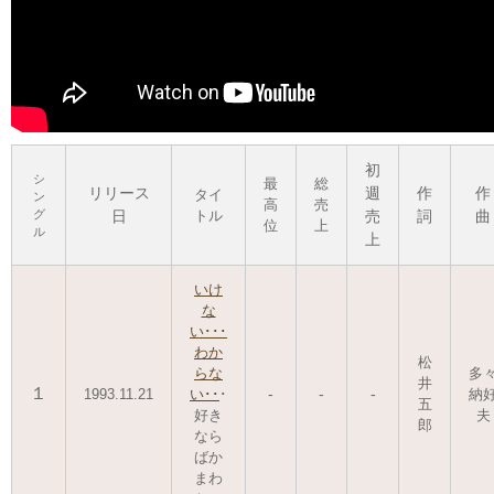
初
シ
最
総
リリース
週
作
作
タイ
ン
高
売
グ
日
トル
売
詞
曲
位
上
ル
上
いけ
な
い･･･
わか
松
らな
多
井
１
-
-
-
1993.11.21
い･･
･
納
五
好き
夫
郎
なら
ばか
まわ