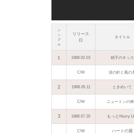
シ
リリース
ン
タイトル
グ
日
ル
１
1988.02.03
硝子のキッス
C/W
涙の針と風の
２
1988.05.11
ときめいて
C/W
ニュートンの林
3
もっとHurry U
1988.07.20
ハートの翼
C/W