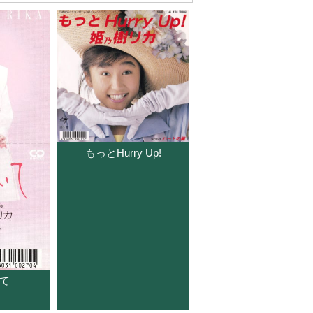
もっとHurry Up!
て