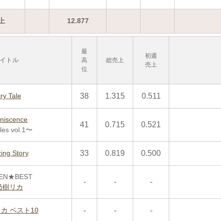
上
12.877
最
初週
イトル
高
総売上
売上
位
ry Tale
38
1.315
0.511
niscence
41
0.715
0.521
les vol.1〜
ing Story
33
0.819
0.500
EN★BEST
-
-
-
乃樹リカ
カ ベスト10
-
-
-