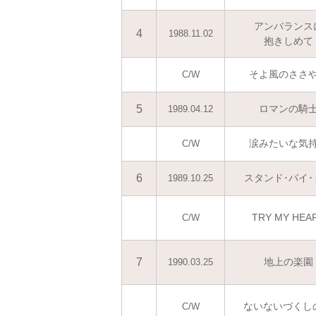
アンバランス
4
1988.11.02
抱きしめて
そよ風のささ
C/W
5
ロマンの騎
1989.04.12
涙みたいな気
C/W
6
スタンド･バイ･
1989.10.25
TRY MY HEA
C/W
7
地上の楽園
1990.03.25
ないないづくしの
C/W