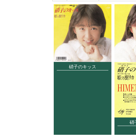
硝子のキッス
硝