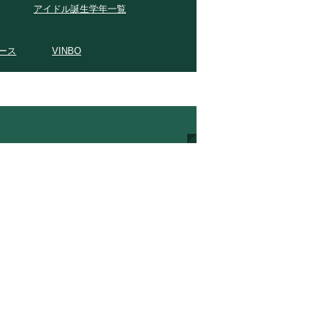
アイドル誕生学年一覧
ース
VINBO