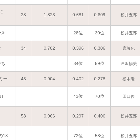
に
28
1.823
0.681
0.609
松井五郎
やき
28位
30位
松井五郎
士
34
0.702
0.396
0.306
康珍化
持ち
34位
59位
戸沢暢美
ミー
43
0.904
0.402
0.278
松本隆
RT
43位
70位
田口俊
58
0.966
0.297
0.406
松井五郎
18
72位
58位
松井五郎