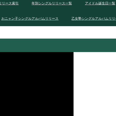
リリース索引
年別シングルリリース一覧
アイドル誕生日一覧
おニャン子シングルアルバムリリース
乙女塾シングルアルバムリリ