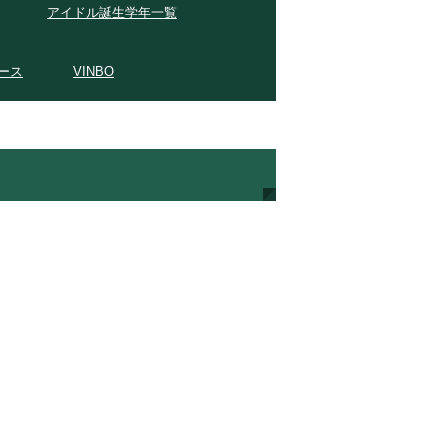
アイドル誕生学年一覧
ース
VINBO