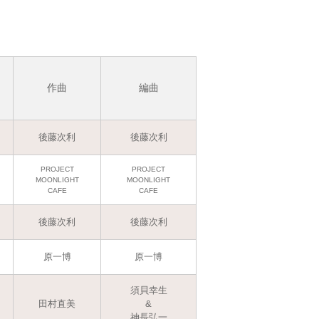
作曲
編曲
後藤次利
後藤次利
PROJECT
PROJECT
MOONLIGHT
MOONLIGHT
CAFE
CAFE
後藤次利
後藤次利
原一博
原一博
須貝幸生
田村直美
&
神長弘一