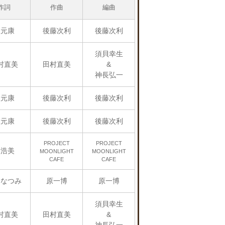
作詞
作曲
編曲
秋元康
後藤次利
後藤次利
須貝幸生
村直美
田村直美
&
神長弘一
秋元康
後藤次利
後藤次利
秋元康
後藤次利
後藤次利
PROJECT
PROJECT
森浩美
MOONLIGHT
MOONLIGHT
CAFE
CAFE
辺なつみ
原一博
原一博
須貝幸生
村直美
田村直美
&