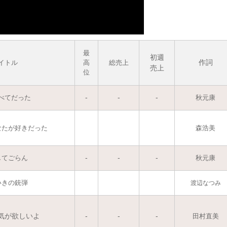
最
初週
作詞
イトル
高
総売上
売上
位
-
-
-
べてだった
秋元康
なたが好きだった
森浩美
-
-
-
してごらん
秋元康
いきの銃弾
渡辺なつみ
気が欲しいよ
-
-
-
田村直美