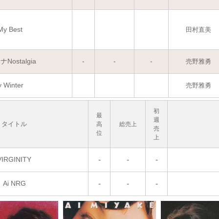
My Best
田村直美
ostalgia
-
-
-
売野雅勇
y Winter
売野雅勇
初
最
週
タイトル
高
総売上
売
位
上
VIRGINITY
-
-
-
Ai NRG
-
-
-