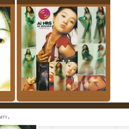
NITY』