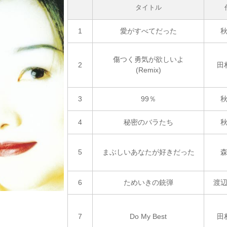
タイトル
1
愛がすべてだった
傷つく勇気が欲しいよ
2
田
(Remix)
3
99％
4
秘密のバラたち
5
まぶしいあなたが好きだった
6
ためいきの銃弾
渡
7
Do My Best
田