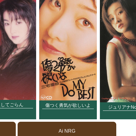
にしてごらん
傷つく勇気が欲しいよ
ジュリアナNost
Ai NRG