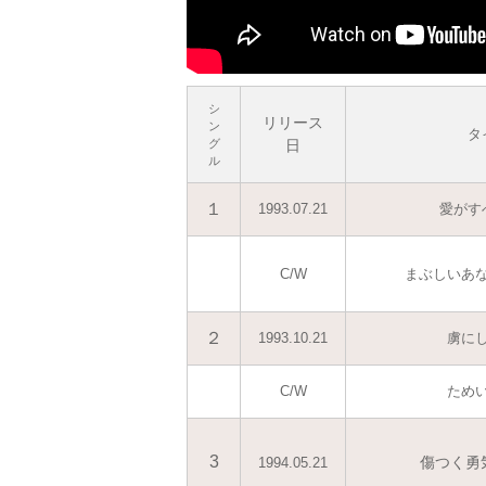
シ
リリース
ン
タ
グ
日
ル
１
1993.07.21
愛がす
C/W
まぶしいあ
２
1993.10.21
虜に
C/W
ため
3
傷つく勇
1994.05.21