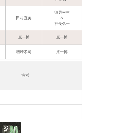
須貝幸生
田村直美
&
神長弘一
原一博
原一博
増崎孝司
原一博
備考