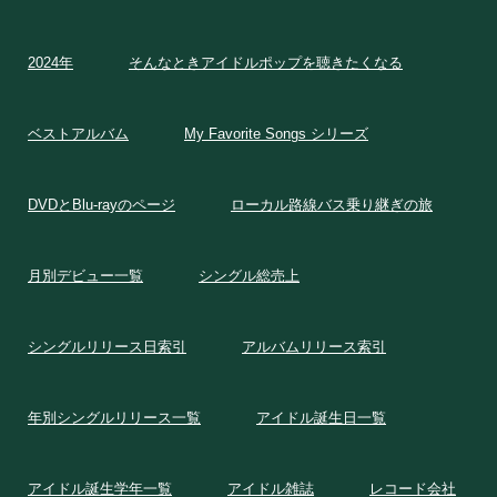
2024年
そんなときアイドルポップを聴きたくなる
ベストアルバム
My Favorite Songs シリーズ
DVDとBlu-rayのページ
ローカル路線バス乗り継ぎの旅
月別デビュー一覧
シングル総売上
シングルリリース日索引
アルバムリリース索引
年別シングルリリース一覧
アイドル誕生日一覧
アイドル誕生学年一覧
アイドル雑誌
レコード会社