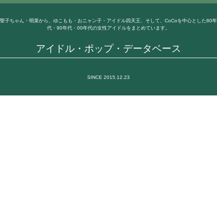
聖子ちゃん・明菜から、ゆこもも・おニャン子・アイドル四天王、そして、CoCoを中心とした80年
代・90年代・00年代の女性アイドルをまとめています。
アイドル・ポップ・データベース
SINCE 2015.12.23