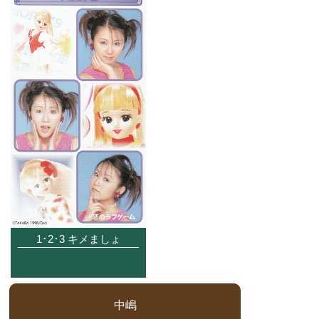
1･2･3 キメましょ
中嶋