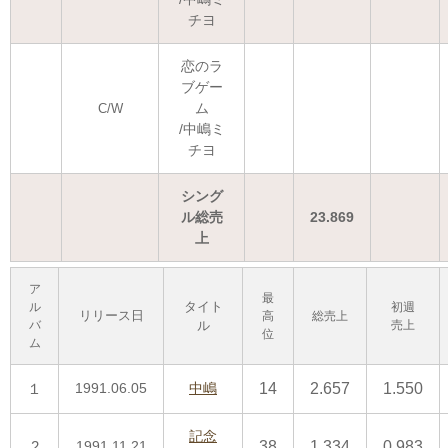
チヨ
恋のラ
ブゲー
ム
C/W
/中嶋ミ
チヨ
シング
ル総売
23.869
上
ア
最
タイト
ル
初週
リリース日
高
総売上
バ
ル
売上
位
ム
１
1991.06.05
中嶋
14
2.657
1.550
記念
2
1991.11.21
38
1.334
0.983