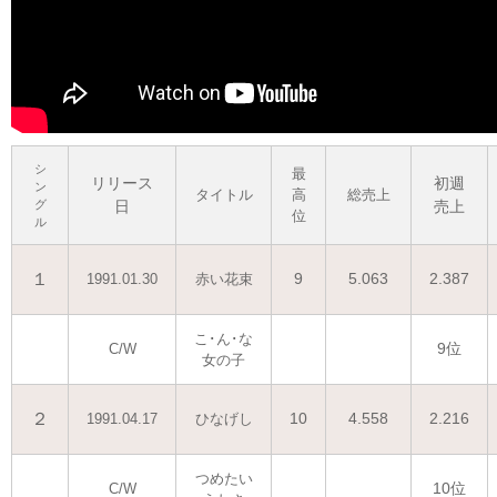
シ
最
リリース
初週
ン
タイトル
高
総売上
グ
日
売上
位
ル
１
9
5.063
2.387
1991.01.30
赤い花束
こ･ん･な
9位
C/W
女の子
２
10
4.558
2.216
1991.04.17
ひなげし
つめたい
10位
C/W