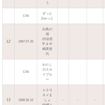
う
ずっと
C/W
Zooっと
白鳥の
湖
/渋谷哲
12
1997.07.20
平 & 中
嶋美智
代
わたし
のスカ
C/W
イブル
ー
1･2･3
キメま
13
しょ
-
-
-
1998.06.10
/中嶋ミ