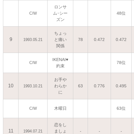
ロンサ
ム･シー
48位
C/W
ズン
ちょっ
9
と痛い
78
0.472
0.472
1993.05.21
関係
IKENAI♥
78位
C/W
約束
お手や
10
わらか
63
0.776
0.495
1993.10.21
に
木曜日
63位
C/W
恋をし
11
ましょ
-
-
-
1994.07.21