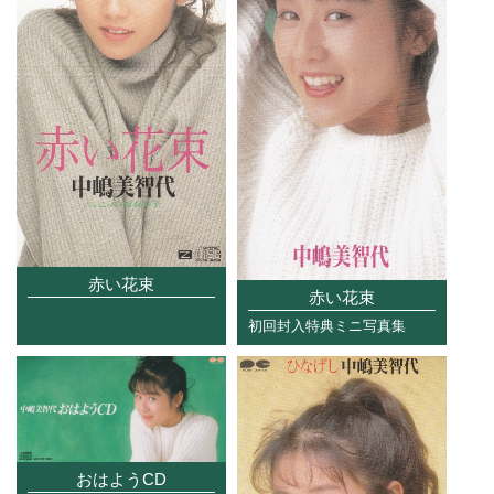
赤い花束
赤い花束
初回封入特典ミニ写真集
おはようCD