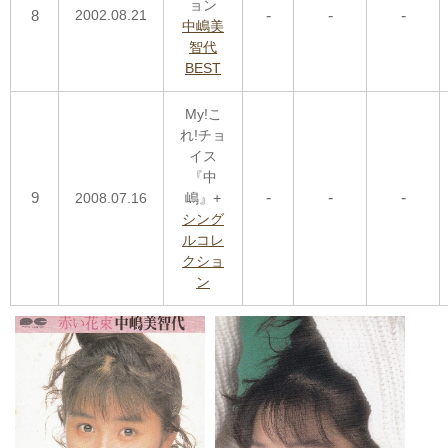
ョン
8
2002.08.21
-
-
-
中嶋美
智代
BEST
My!こ
れ!チョ
イス
『中
9
-
-
-
2008.07.16
嶋』+
シング
ルコレ
クショ
ン