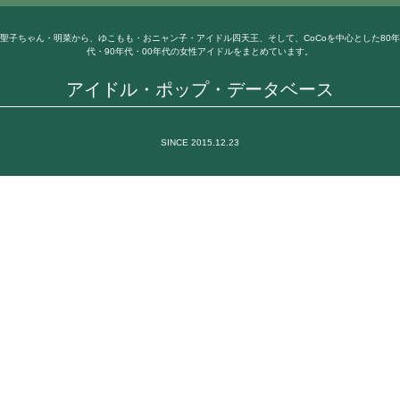
聖子ちゃん・明菜から、ゆこもも・おニャン子・アイドル四天王、そして、CoCoを中心とした80年
代・90年代・00年代の女性アイドルをまとめています。
アイドル・ポップ・データベース
SINCE 2015.12.23