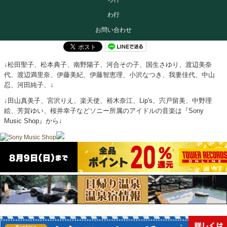
わ行
お問い合わせ
↓松田聖子、松本典子、南野陽子、河合その子、国生さゆり、渡辺美奈
代、渡辺満里奈、伊藤美紀、伊藤智恵理、小沢なつき、我妻佳代、中山
忍、河田純子、↓
↓田山真美子、宮沢りえ、楽天使、裕木奈江、Lip's、宍戸留美、中野理
絵、芳賀ゆい、桜井幸子などソニー所属のアイドルの音楽は『Sony
Music Shop』から↓