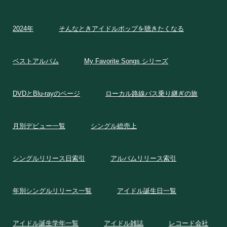
2024年
そんなときアイドルポップを聴きたくなる
ベストアルバム
My Favorite Songs シリーズ
DVDとBlu-rayのページ
ローカル路線バス乗り継ぎの旅
月別デビュー一覧
シングル総売上
シングルリリース日索引
アルバムリリース索引
年別シングルリリース一覧
アイドル誕生日一覧
アイドル誕生学年一覧
アイドル雑誌
レコード会社