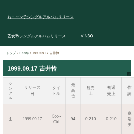
おニャン子シングルアルバムリリース
乙女塾シングルアルバムリリース
VINBO
トップ
›
1999年
›
1999.09.17 吉井怜
1999.09.17 吉井怜
シ
最
リリース
初週
作
タイ
総売
ン
高
グ
日
トル
上
売上
詞
位
ル
森
Cool-
１
94
0.210
0.210
1999.09.17
浩
Girl
美