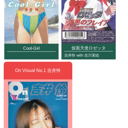
仮面天使ロゼッタ
Cool-Girl
吉井怜 with 吉川茉絵
On Visual No.1 吉井怜