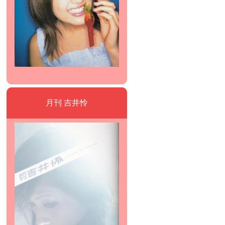
月刊 吉井怜