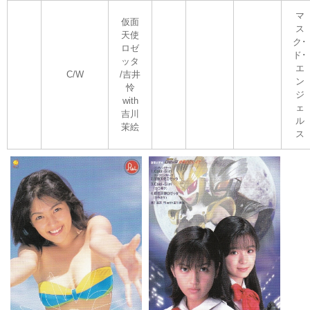
マ
仮面
ス
天使
ク･
ロゼ
ド･
ッタ
エ
C/W
/吉井
ン
怜
ジ
with
ェ
吉川
ル
茉絵
ス