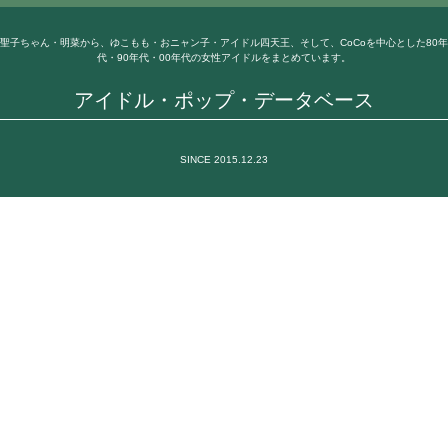
聖子ちゃん・明菜から、ゆこもも・おニャン子・アイドル四天王、そして、CoCoを中心とした80年
代・90年代・00年代の女性アイドルをまとめています。
アイドル・ポップ・データベース
SINCE 2015.12.23