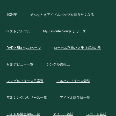
2024年
そんなときアイドルポップを聴きたくなる
ベストアルバム
My Favorite Songs シリーズ
DVDとBlu-rayのページ
ローカル路線バス乗り継ぎの旅
月別デビュー一覧
シングル総売上
シングルリリース日索引
アルバムリリース索引
年別シングルリリース一覧
アイドル誕生日一覧
アイドル誕生学年一覧
アイドル雑誌
レコード会社