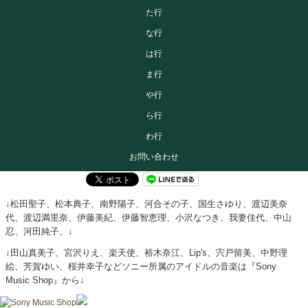
た行
な行
は行
ま行
や行
ら行
わ行
お問い合わせ
↓松田聖子、松本典子、南野陽子、河合その子、国生さゆり、渡辺美奈
代、渡辺満里奈、伊藤美紀、伊藤智恵理、小沢なつき、我妻佳代、中山
忍、河田純子、↓
↓田山真美子、宮沢りえ、楽天使、裕木奈江、Lip's、宍戸留美、中野理
絵、芳賀ゆい、桜井幸子などソニー所属のアイドルの音楽は『Sony
Music Shop』から↓