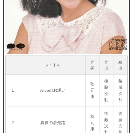
作
作
編
タイトル
詞
曲
曲
後
後
秋
藤
藤
1
Aliceのお誘い
元
次
次
康
利
利
後
後
秋
藤
藤
2
真夏の滑走路
元
次
次
康
利
利