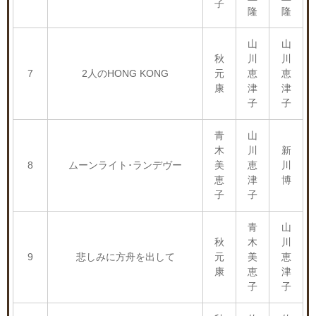
子
隆
隆
山
山
秋
川
川
7
2人のHONG KONG
元
恵
恵
康
津
津
子
子
青
山
木
川
新
8
ムーンライト･ランデヴー
美
恵
川
恵
津
博
子
子
青
山
秋
木
川
9
悲しみに方舟を出して
元
美
恵
康
恵
津
子
子