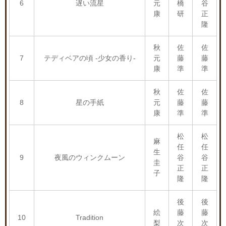
6
遅い流星
元
橋
谷
康
研
正
隆
秋
佐
佐
7
テディベアの頃 -少女の香り-
元
藤
藤
康
準
準
秋
佐
佐
8
星の手紙
元
藤
藤
康
準
準
松
松
麻
任
任
生
9
夜風のウィンクムーン
谷
谷
圭
正
正
子
隆
隆
後
後
絵
藤
藤
10
Tradition
梨
次
次