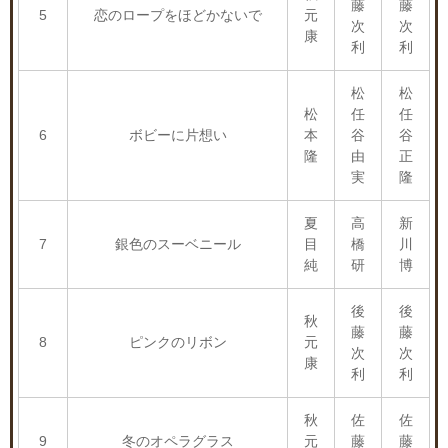
藤
藤
5
恋のロープをほどかないで
元
次
次
康
利
利
松
松
松
任
任
6
ボビーに片想い
本
谷
谷
隆
由
正
実
隆
夏
高
新
7
銀色のスーベニール
目
橋
川
純
研
博
後
後
秋
藤
藤
8
ピンクのリボン
元
次
次
康
利
利
秋
佐
佐
9
冬のオペラグラス
元
藤
藤