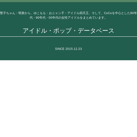
聖子ちゃん・明菜から、ゆこもも・おニャン子・アイドル四天王、そして、CoCoを中心とした80年
代・90年代・00年代の女性アイドルをまとめています。
アイドル・ポップ・データベース
SINCE 2015.12.23