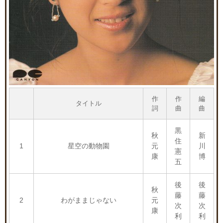
作
作
編
タイトル
詞
曲
曲
黒
秋
新
住
1
星空の動物園
元
川
憲
康
博
五
後
後
秋
藤
藤
2
わがままじゃない
元
次
次
康
利
利