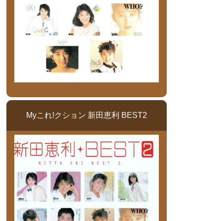
Myこれ!クション 新田恵利 BEST2