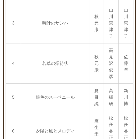
山
山
秋
川
川
3
時計のサンバ
元
恵
恵
康
津
津
子
子
高
秋
見
佐
4
若草の招待状
元
沢
藤
康
俊
準
彦
夏
高
新
5
銀色のスーベニール
目
橋
川
純
研
博
松
松
麻
任
任
生
6
夕陽と風とメロディ
谷
谷
圭
正
正