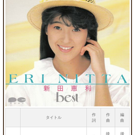
作
作
編
タイトル
詞
曲
曲
後
後