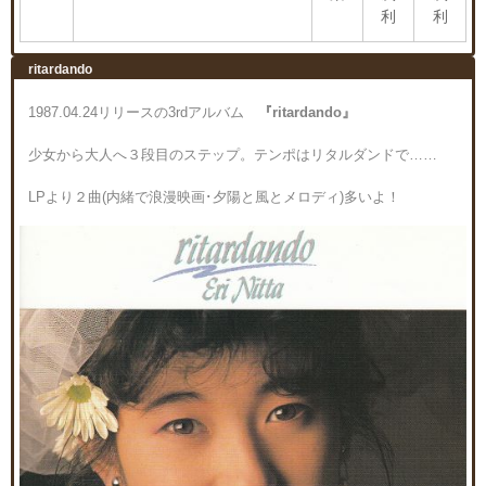
利
利
ritardando
1987.04.24リリースの3rdアルバム
『ritardando』
少女から大人へ３段目のステップ。テンポはリタルダンドで……
LPより２曲(内緒で浪漫映画･夕陽と風とメロディ)多いよ！