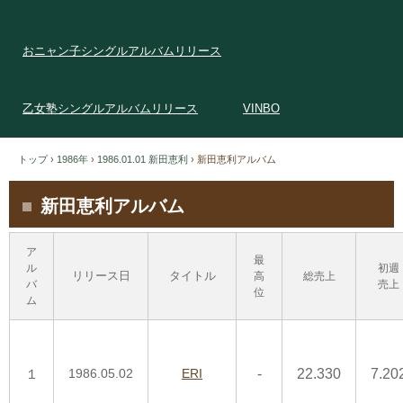
おニャン子シングルアルバムリリース
乙女塾シングルアルバムリリース
VINBO
トップ
›
1986年
›
1986.01.01 新田恵利
›
新田恵利アルバム
新田恵利アルバム
ア
最
ル
初週
リリース日
タイトル
高
総売上
バ
売上
位
ム
１
1986.05.02
ERI
-
22.330
7.20