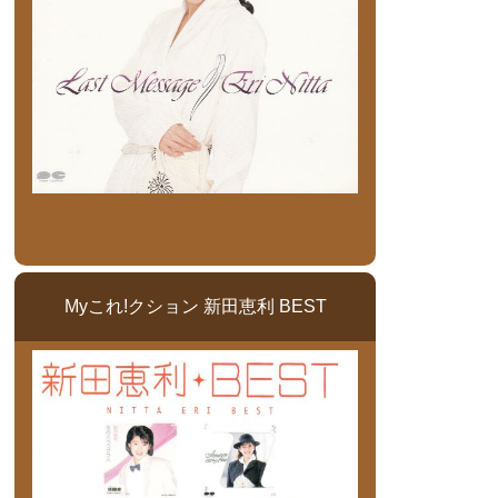
Myこれ!クション 新田恵利 BEST