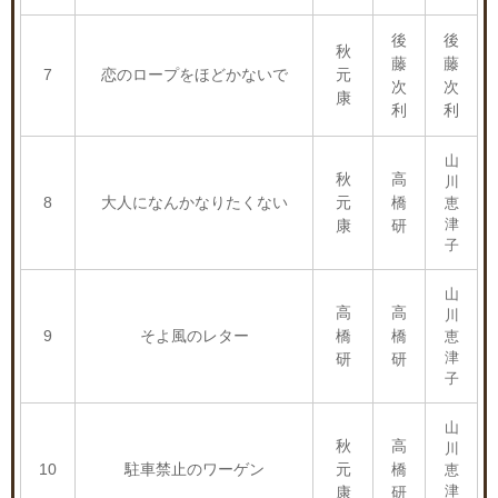
後
後
秋
藤
藤
7
恋のロープをほどかないで
元
次
次
康
利
利
山
秋
高
川
8
大人になんかなりたくない
元
橋
恵
津
康
研
子
山
高
高
川
9
そよ風のレター
橋
橋
恵
津
研
研
子
山
秋
高
川
10
駐車禁止のワーゲン
元
橋
恵
津
康
研