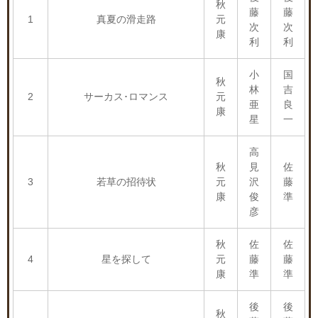
秋
藤
藤
1
真夏の滑走路
元
次
次
康
利
利
小
国
秋
林
吉
2
サーカス･ロマンス
元
亜
良
康
星
一
高
秋
見
佐
3
若草の招待状
元
沢
藤
康
俊
準
彦
秋
佐
佐
4
星を探して
元
藤
藤
康
準
準
後
後
秋