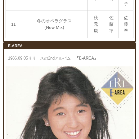
子
秋
佐
佐
冬のオペラグラス
11
元
藤
藤
(New Mix)
康
準
準
E-AREA
1986.09.05リリースの2ndアルバム
『E-AREA』