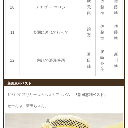
秋
佐
佐
10
アナザー･マリン
元
藤
藤
康
準
準
佐
佐
絵
11
楽園に連れて行って
藤
藤
梨
準
準
尾
夏
新
崎
12
内緒で浪漫映画
目
川
亜
純
博
美
新田恵利ベスト
1987.07.21リリースのベストアルバム
『新田恵利ベスト』
ぜーんぶ、新田ちゃん。