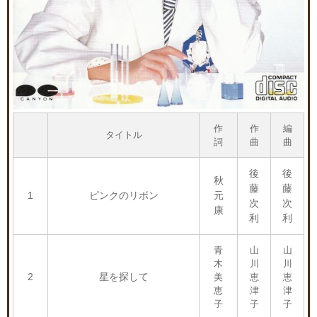
作
作
編
タイトル
詞
曲
曲
後
後
秋
藤
藤
1
ピンクのリボン
元
次
次
康
利
利
青
山
山
木
川
川
2
星を探して
美
恵
恵
恵
津
津
子
子
子