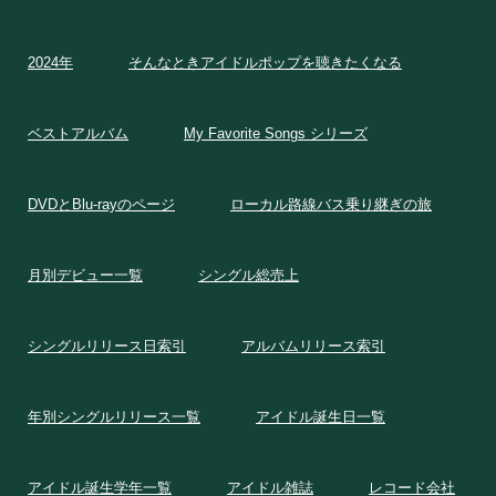
2024年
そんなときアイドルポップを聴きたくなる
ベストアルバム
My Favorite Songs シリーズ
DVDとBlu-rayのページ
ローカル路線バス乗り継ぎの旅
月別デビュー一覧
シングル総売上
シングルリリース日索引
アルバムリリース索引
年別シングルリリース一覧
アイドル誕生日一覧
アイドル誕生学年一覧
アイドル雑誌
レコード会社