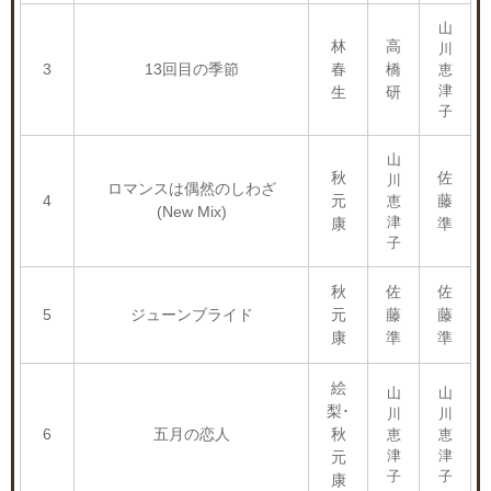
山
林
高
川
3
13回目の季節
春
橋
恵
津
生
研
子
山
秋
佐
川
ロマンスは偶然のしわざ
4
元
藤
恵
(New Mix)
津
康
準
子
秋
佐
佐
5
ジューンブライド
元
藤
藤
康
準
準
絵
山
山
梨･
川
川
6
五月の恋人
秋
恵
恵
津
津
元
子
子
康