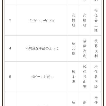
松
高
高
任
3
Only Lonely Boy
橋
橋
谷
研
研
正
隆
後
後
秋
藤
藤
4
不思議な手品のように
元
次
次
康
利
利
松
松
松
任
任
5
ボビーに片想い
本
谷
谷
隆
由
正
実
隆
松
秋
高
任