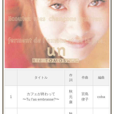
作
タイトル
作曲
編曲
詞
秋
カフェが終わって
宮島
1
元
coba
〜Tu l'as embrasse?〜
律子
康
秋