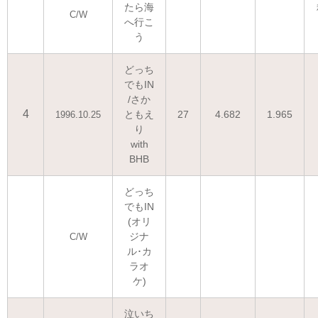
たら海
C/W
へ行こ
う
どっち
でもIN
/さか
4
ともえ
27
4.682
1.965
1996.10.25
り
with
BHB
どっち
でもIN
(オリ
ジナ
C/W
ル･カ
ラオ
ケ)
泣いち