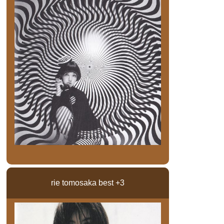
rie tomosaka best +3