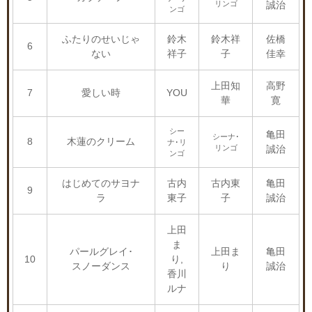
リンゴ
誠治
ンゴ
ふたりのせいじゃ
鈴木
鈴木祥
佐橋
6
ない
祥子
子
佳幸
上田知
高野
7
愛しい時
YOU
華
寛
シー
亀田
シーナ･
8
木蓮のクリーム
ナ･リ
リンゴ
誠治
ンゴ
はじめてのサヨナ
古内
古内東
亀田
9
ラ
東子
子
誠治
上田
ま
パールグレイ･
上田ま
亀田
10
り,
スノーダンス
り
誠治
香川
ルナ