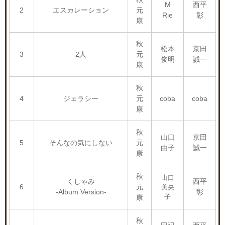
M
西平
2
エスカレーション
元
Rie
彰
康
秋
松本
京田
3
2人
元
俊明
誠一
康
秋
4
ジェラシー
元
coba
coba
康
秋
山口
京田
5
そんなの気にしない
元
由子
誠一
康
秋
山口
くしゃみ
西平
6
元
美央
-Album Version-
彰
子
康
秋