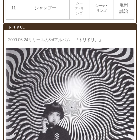
シー
亀田
シーナ･
11
シャンプー
ナ･リ
リンゴ
誠治
ンゴ
トリドリ。
2009.06.24リリースの3rdアルバム
『トリドリ。』