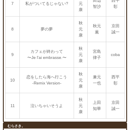
田辺
西平
7
私がついてるじゃない?
元
智沙
彰
康
秋
秋元
京田
8
夢の夢
元
薫
誠一
康
秋
カフェが終わって
宮島
9
元
coba
〜Je l'ai embrasse.〜
律子
康
秋
恋をしたら海へ行こう
兼元
西平
10
元
-Remix Version-
一也
彰
康
秋
上田
京田
11
泣いちゃいそうよ
元
知華
誠一
康
むらさき。