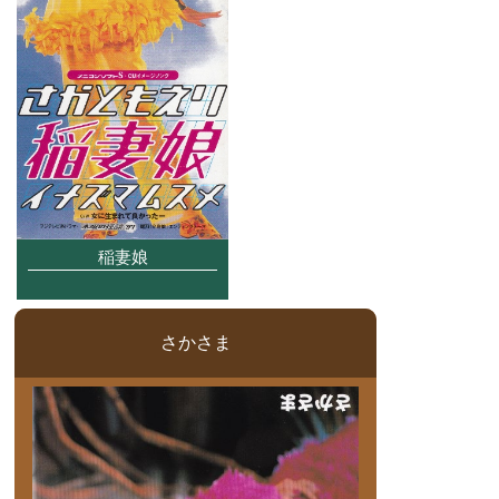
稲妻娘
さかさま