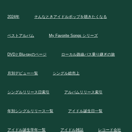
2024年
そんなときアイドルポップを聴きたくなる
ベストアルバム
My Favorite Songs シリーズ
DVDとBlu-rayのページ
ローカル路線バス乗り継ぎの旅
月別デビュー一覧
シングル総売上
シングルリリース日索引
アルバムリリース索引
年別シングルリリース一覧
アイドル誕生日一覧
アイドル誕生学年一覧
アイドル雑誌
レコード会社