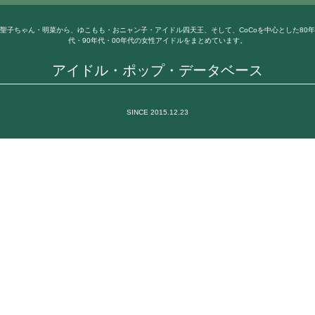
聖子ちゃん・明菜から、ゆこもも・おニャン子・アイドル四天王、そして、CoCoを中心とした80年
代・90年代・00年代の女性アイドルをまとめています。
アイドル・ポップ・データベース
SINCE 2015.12.23