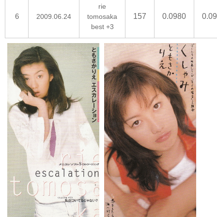
rie
6
157
0.0980
0.0
2009.06.24
tomosaka
best +3