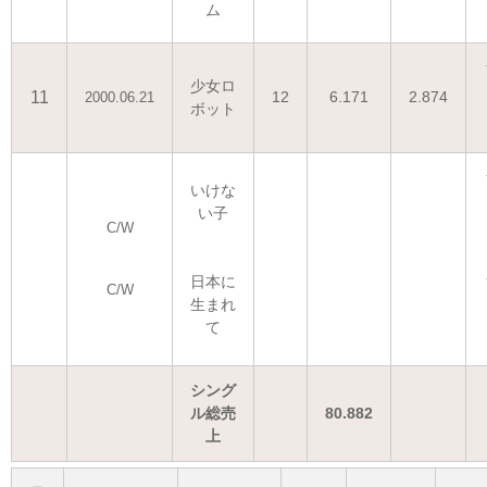
ム
少女ロ
11
12
6.171
2.874
2000.06.21
ボット
いけな
い子
C/W
日本に
C/W
生まれ
て
シング
ル総売
80.882
上