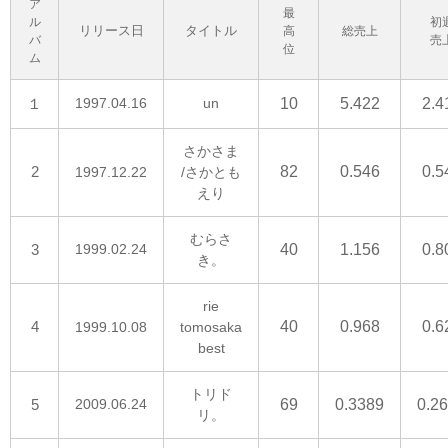
ア
最
ル
初
リリース日
タイトル
高
総売上
バ
売
位
ム
１
1997.04.16
un
10
5.422
2.4
さかさま
2
82
0.546
0.5
1997.12.22
/さかとも
えり
むらさ
3
1999.02.24
40
1.156
0.8
き。
rie
4
40
0.968
0.6
1999.10.08
tomosaka
best
トリド
5
2009.06.24
69
0.3389
0.2
リ。