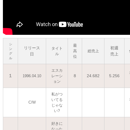
シ
最
リリース
初週
タイト
ン
高
総売上
グ
日
ル
売上
位
ル
エスカ
１
8
24.682
5.256
1996.04.10
レーシ
ョン
私がつ
いてる
C/W
じゃな
い?
好きに
なった