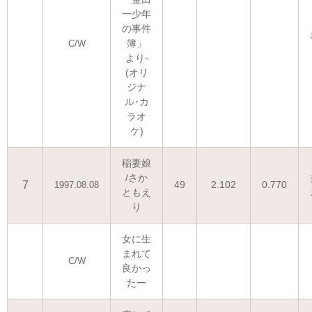
一少年
の事件
簿」
C/W
より-
(オリ
ジナ
ル･カ
ラオ
ケ)
稲妻娘
/さか
7
49
2.102
0.770
1997.08.08
ともえ
り
女に生
まれて
C/W
良かっ
たー