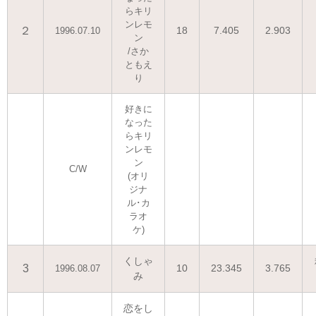
らキリ
ンレモ
２
18
7.405
2.903
1996.07.10
ン
/さか
ともえ
り
好きに
なった
らキリ
ンレモ
ン
C/W
(オリ
ジナ
ル･カ
ラオ
ケ)
くしゃ
3
10
23.345
3.765
1996.08.07
み
恋をし