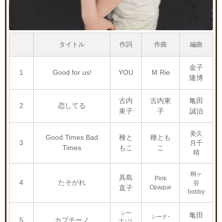
タイトル
作詞
作曲
編曲
金子
1
Good for us!
YOU
M Rie
隆博
古内
古内東
亀田
2
恋してる
東子
子
誠治
美久
Good Times Bad
種と
種とも
3
月千
Times
もこ
こ
晴
桐ヶ
具島
Pink
4
たそがれ
谷
直子
Opaque
bobby
シー
亀田
シーナ･
5
カプチーノ
ナ･リ