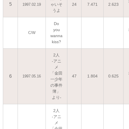
5
ゃいそ
24
7.471
2.623
1997.02.19
うよ
Do
you
C/W
wanna
kiss?
2人
-アニ
メ
「金田
6
47
1.804
0.625
1997.05.16
一少年
の事件
簿」
より-
2人
-アニ
メ
「金田