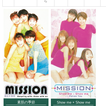
ら
素肌の季節
Show me × Show me