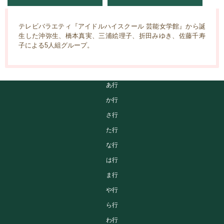
テレビバラエティ『アイドルハイスクール 芸能女学館』から誕
生した沖弥生、橋本真実、三浦絵理子、折田みゆき、佐藤千寿
子による5人組グループ。
あ行
か行
さ行
た行
な行
は行
ま行
や行
ら行
わ行