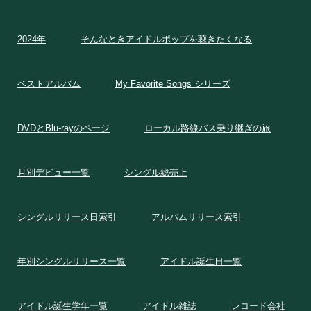
2024年
そんなときアイドルポップを聴きたくなる
ベストアルバム
My Favorite Songs シリーズ
DVDとBlu-rayのページ
ローカル路線バス乗り継ぎの旅
月別デビュー一覧
シングル総売上
シングルリリース日索引
アルバムリリース索引
年別シングルリリース一覧
アイドル誕生日一覧
アイドル誕生学年一覧
アイドル雑誌
レコード会社