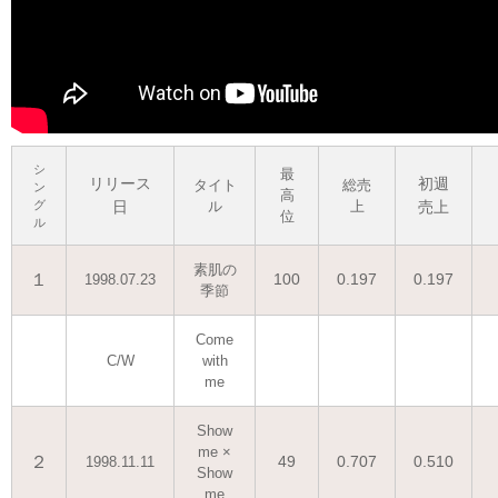
シ
最
リリース
初週
タイト
総売
ン
高
グ
日
ル
上
売上
位
ル
素肌の
１
100
0.197
0.197
1998.07.23
季節
Come
C/W
with
me
Show
me ×
２
49
0.707
0.510
1998.11.11
Show
me