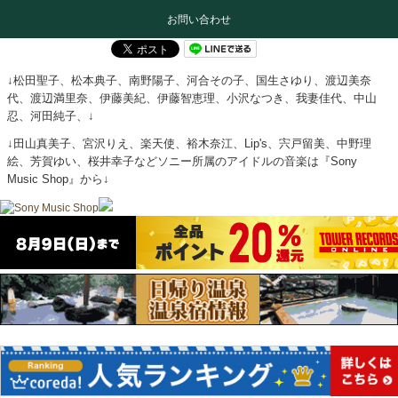
お問い合わせ
↓松田聖子、松本典子、南野陽子、河合その子、国生さゆり、渡辺美奈
代、渡辺満里奈、伊藤美紀、伊藤智恵理、小沢なつき、我妻佳代、中山
忍、河田純子、↓
↓田山真美子、宮沢りえ、楽天使、裕木奈江、Lip's、宍戸留美、中野理
絵、芳賀ゆい、桜井幸子などソニー所属のアイドルの音楽は『Sony
Music Shop』から↓