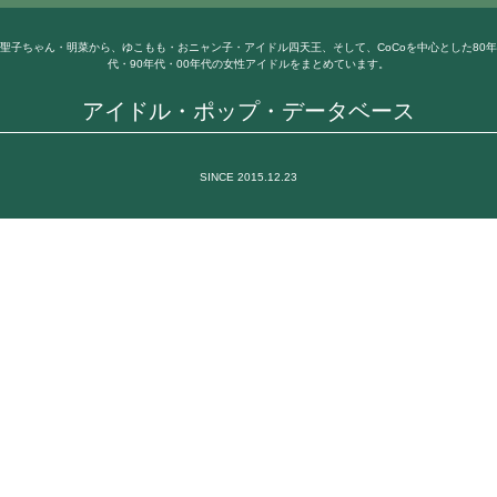
聖子ちゃん・明菜から、ゆこもも・おニャン子・アイドル四天王、そして、CoCoを中心とした80年
代・90年代・00年代の女性アイドルをまとめています。
アイドル・ポップ・データベース
SINCE 2015.12.23